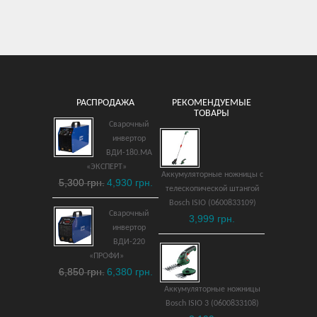
РАСПРОДАЖА
РЕКОМЕНДУЕМЫЕ
ТОВАРЫ
Сварочный
инвертор
ВДИ-180.МА
«ЭКСПЕРТ»
Аккумуляторные ножницы с
5,300 грн.
4,930 грн.
телескопической штангой
Bosch ISIO (0600833109)
Сварочный
3,999 грн.
инвертор
ВДИ-220
«ПРОФИ»
6,850 грн.
6,380 грн.
Аккумуляторные ножницы
Bosch ISIO 3 (0600833108)