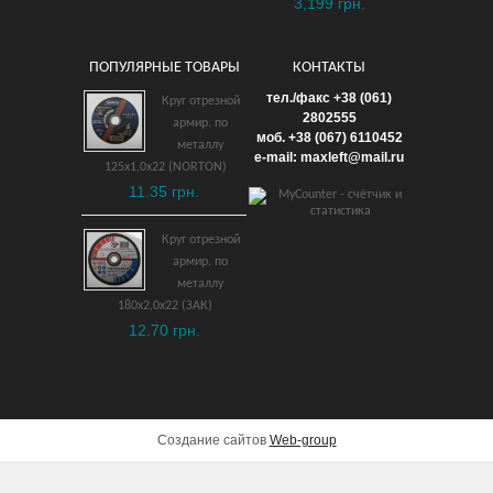
3,199 грн.
ПОПУЛЯРНЫЕ ТОВАРЫ
КОНТАКТЫ
тел./факс +38 (061)
Круг отрезной
2802555
армир. по
моб. +38 (067) 6110452
металлу
e-mail: maxleft@mail.ru
125х1,0х22 (NORTON)
11.35 грн.
Круг отрезной
армир. по
металлу
180х2,0х22 (ЗАК)
12.70 грн.
Создание сайтов
Web-group