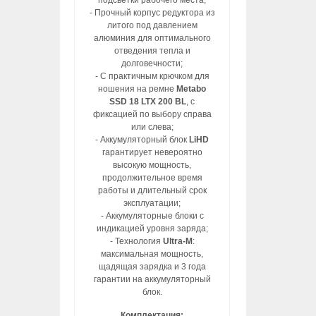
подсветки рабочего места;
- Прочный корпус редуктора из
литого под давлением
алюминия для оптимального
отведения тепла и
долговечности;
- С практичным крючком для
ношения на ремне
Metabo
SSD 18 LTX 200 BL
, с
фиксацией по выбору справа
или слева;
- Аккумуляторный блок
LiHD
гарантирует невероятно
высокую мощность,
продолжительное время
работы и длительный срок
эксплуатации;
- Аккумуляторные блоки с
индикацией уровня заряда;
- Технология
Ultra-M
:
максимальная мощность,
щадящая зарядка и 3 года
гарантии на аккумуляторный
блок.
Комплектация: