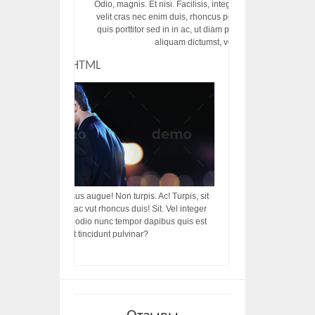
Odio, magnis. Et nisi. Facilisis, integer! Risus augue! Non tu
velit cras nec enim duis, rhoncus porttitor ac vut rhoncus d
quis porttitor sed in in ac, ut diam porttitor odio nunc tem
aliquam dictumst, vel amet tincidunt pulvi
CUSTOM HTML
acilisis, integer! Risus augue! Non turpis. Ac! Turpis, sit
s, rhoncus porttitor ac vut rhoncus duis! Sit. Vel integer
in ac, ut diam porttitor odio nunc tempor dapibus quis est
m dictumst, vel amet tincidunt pulvinar?