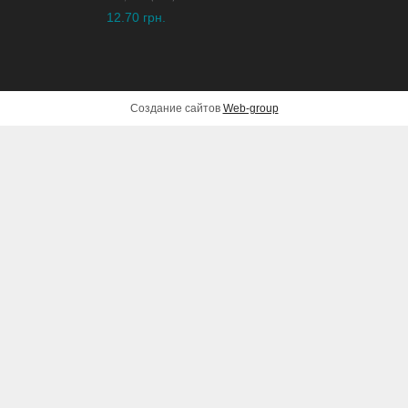
12.70 грн.
Создание сайтов
Web-group
Аккумуляторный пылесос
MAKITA BCL180Z
673 грн.
ДОБАВИТЬ В КОРЗИНУ