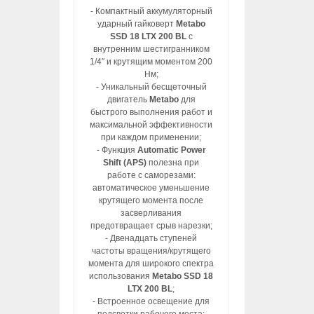
- Компактный аккумуляторный
ударный гайковерт
Metabo
SSD 18 LTX 200 BL
с
внутренним шестигранником
1/4″ и крутящим моментом 200
Нм;
- Уникальный бесщеточный
двигатель
Metabo
для
быстрого выполнения работ и
максимальной эффективности
при каждом применении;
- Функция
Automatic Power
Shift (APS)
полезна при
работе с саморезами:
автоматическое уменьшение
крутящего момента после
засверливания
предотвращает срыв нарезки;
- Двенадцать ступеней
частоты вращения/крутящего
момента для широкого спектра
использования
Metabo SSD 18
LTX 200 BL
;
- Встроенное освещение для