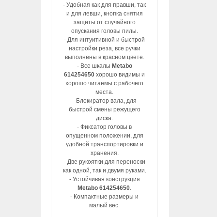
- Удобная как для правши, так
и для левши, кнопка снятия
защиты от случайного
опускания головы пилы.
- Для интуитивной и быстрой
настройки реза, все ручки
выполнены в красном цвете.
- Все шкалы
Metabo
614254650
хорошо видимы и
хорошо читаемы с рабочего
места.
- Блокиратор вала, для
быстрой смены режущего
диска.
- Фиксатор головы в
опущенном положении, для
удобной транспортировки и
хранения.
- Две рукоятки для переноски
как одной, так и двумя руками.
- Устойчивая конструкция
Metabo 614254650
.
- Компактные размеры и
малый вес.