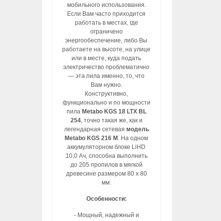
мобильного использования.
Если Вам часто приходится
работать в местах, где
ограничено
энергообеспечение, либо Вы
работаете на высоте, на улице
или в месте, куда подать
электричество проблематично
— эта пила именно, то, что
Вам нужно.
Конструктивно,
функционально и по мощности
пила
Metabo KGS 18 LTX BL
254
, точно такая же, как и
легендарная сетевая
модель
Metabo KGS 216 M
. На одном
аккумуляторном блоке LiHD
10,0 Ач, способна выполнить
до 205 пропилов в мягкой
древесине размером 80 x 80
мм.
Особенности:
- Мощный, надежный и