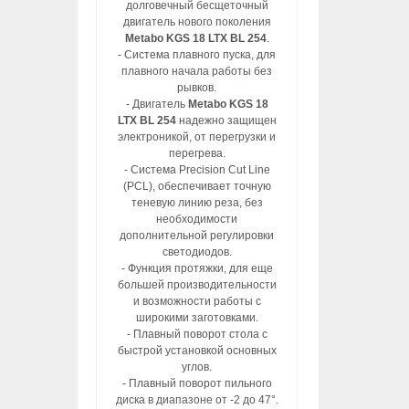
долговечный бесщеточный
двигатель нового поколения
Metabo KGS 18 LTX BL 254
.
- Система плавного пуска, для
плавного начала работы без
рывков.
- Двигатель
Metabo KGS 18
LTX BL 254
надежно защищен
электроникой, от перегрузки и
перегрева.
- Система Precision Cut Line
(PCL), обеспечивает точную
теневую линию реза, без
необходимости
дополнительной регулировки
светодиодов.
- Функция протяжки, для еще
большей производительности
и возможности работы с
широкими заготовками.
- Плавный поворот стола с
быстрой установкой основных
углов.
- Плавный поворот пильного
диска в диапазоне от -2 до 47°.