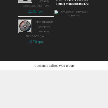
металлу
9,029 грн.
e-mail: maxleft@mail.ru
125х1,0х22 (NORTON)
11.35 грн.
ДОБАВИТЬ В КОРЗИНУ
Круг отрезной
армир. по
металлу
180х2,0х22 (ЗАК)
12.70 грн.
Создание сайтов
Web-group
Дрель ударная Metabo
SBEV 1300-2 S
7,000 грн.
ДОБАВИТЬ В КОРЗИНУ