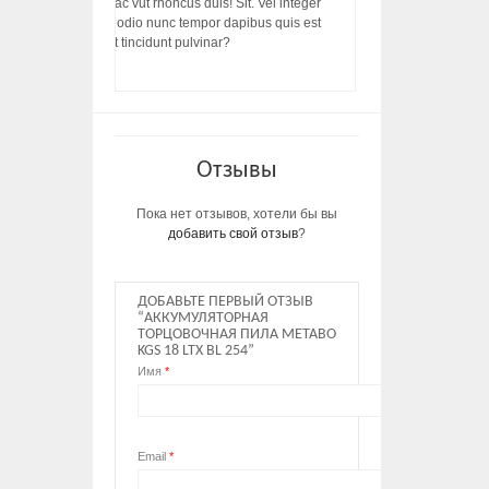
s, rhoncus porttitor ac vut rhoncus duis! Sit. Vel integer
in ac, ut diam porttitor odio nunc tempor dapibus quis est
m dictumst, vel amet tincidunt pulvinar?
Отзывы
Пока нет отзывов, хотели бы вы
добавить свой отзыв
?
ДОБАВЬТЕ ПЕРВЫЙ ОТЗЫВ
“АККУМУЛЯТОРНАЯ
ТОРЦОВОЧНАЯ ПИЛА METABO
KGS 18 LTX BL 254”
Имя
*
Email
*