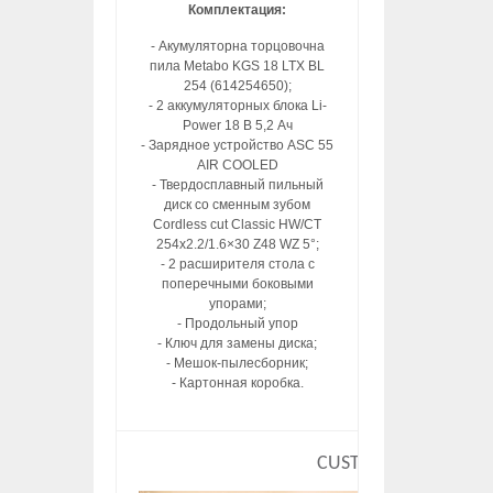
Комплектация:
- Акумуляторна торцовочна
пила Metabo KGS 18 LTX BL
254 (614254650);
- 2 аккумуляторных блока Li-
Power 18 В 5,2 Ач
- Зарядное устройство ASC 55
AIR COOLED
- Твердосплавный пильный
диск со сменным зубом
Cordless cut Classic HW/CT
254х2.2/1.6×30 Z48 WZ 5°;
- 2 расширителя стола с
поперечными боковыми
упорами;
- Продольный упор
- Ключ для замены диска;
- Мешок-пылесборник;
- Картонная коробка.
CUSTOM HTML