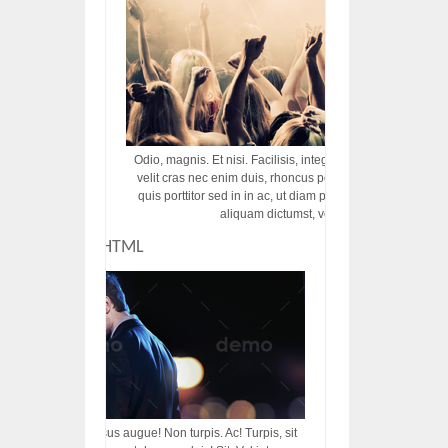
Odio, magnis. Et nisi. Facilisis, integer! Risus augue! Non tu
velit cras nec enim duis, rhoncus porttitor ac vut rhoncus d
quis porttitor sed in in ac, ut diam porttitor odio nunc tem
aliquam dictumst, vel amet tincidunt pulvi
CUSTOM HTML
acilisis, integer! Risus augue! Non turpis. Ac! Turpis, sit