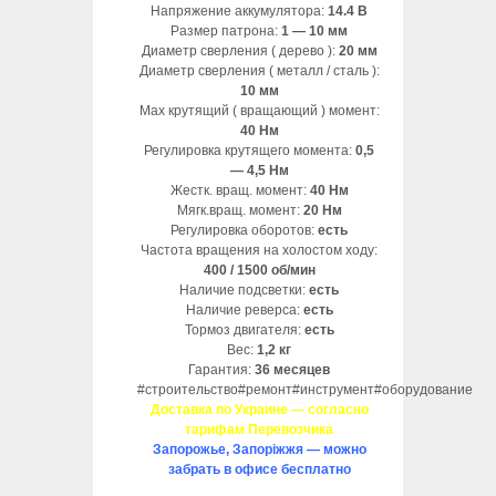
Напряжение аккумулятора:
14.4 В
Размер патрона:
1 — 10 мм
Диаметр сверления ( дерево ):
20 мм
Диаметр сверления ( металл / сталь ):
10 мм
Max крутящий ( вращающий ) момент:
40 Нм
Регулировка крутящего момента:
0,5
— 4,5 Нм
Жестк. вращ. момент:
40 Нм
Мягк.вращ. момент:
20 Нм
Регулировка оборотов:
есть
Частота вращения на холостом ходу:
400 / 1500 об/мин
Наличие подсветки:
есть
Наличие реверса:
есть
Тормоз двигателя:
есть
Вес:
1,2 кг
Гарантия:
36 месяцев
#строительство#ремонт#инструмент#оборудование
Доставка по Украине — согласно
тарифам Перевозчика
Запорожье, Запоріжжя — можно
забрать в офисе бесплатно