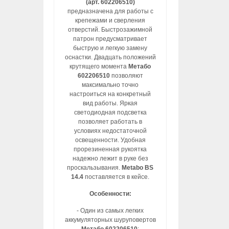
(арт. 602206510)
предназначена для работы с
крепежами и сверления
отверстий. Быстрозажимной
патрон предусматривает
быструю и легкую замену
оснастки. Двадцать положений
крутящего момента
Метабо
602206510
позволяют
максимально точно
настроиться на конкретный
вид работы. Яркая
светодиодная подсветка
позволяет работать в
условиях недостаточной
освещенности. Удобная
прорезиненная рукоятка
надежно лежит в руке без
проскальзывания.
Metabo BS
14.4
поставляется в кейсе.
Особенности:
- Один из самых легких
аккумуляторных шуруповертов