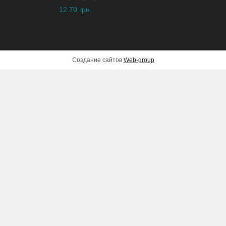
12.70 грн.
Создание сайтов
Web-group
Рубанок MAKITA 1806B
17,770 грн.
ДОБАВИТЬ В КОРЗИНУ