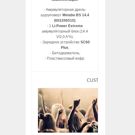
- Аккумуляторная дрель-
шуруповерт
Metabo BS 14.4
(602206510)
;
- 1
Li-Power Extreme
аккумуляторный блок (14.4
V/2,0 A*h),
- Зарядное устройство
SC60
Plus
;
- Битодержатель;
- Пластмассовый кофр.
CUSTOM HTML