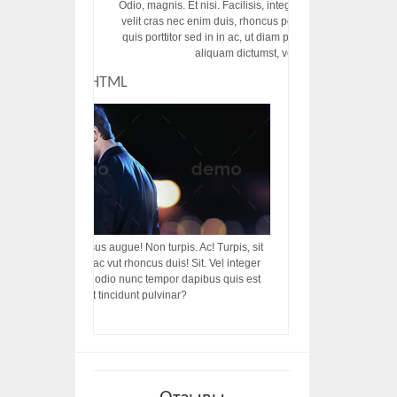
Odio, magnis. Et nisi. Facilisis, integer! Risus augue! Non tu
velit cras nec enim duis, rhoncus porttitor ac vut rhoncus d
quis porttitor sed in in ac, ut diam porttitor odio nunc tem
aliquam dictumst, vel amet tincidunt pulvi
CUSTOM HTML
acilisis, integer! Risus augue! Non turpis. Ac! Turpis, sit
s, rhoncus porttitor ac vut rhoncus duis! Sit. Vel integer
in ac, ut diam porttitor odio nunc tempor dapibus quis est
m dictumst, vel amet tincidunt pulvinar?