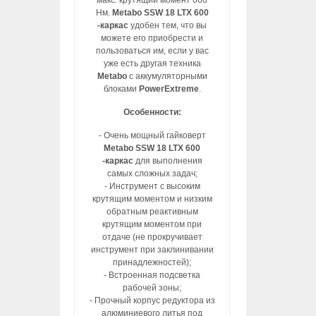
макс. крутящий момент 600
Нм.
Metabo SSW 18 LTX 600
-каркас
удобен тем, что вы
можете его приобрести и
пользоваться им, если у вас
уже есть другая техника
Metabo
с аккумуляторными
блоками
PowerExtreme
.
Особенности:
- Очень мощный гайковерт
Metabo SSW 18 LTX 600
-каркас
для выполнения
самых сложных задач;
- Инструмент с высоким
крутящим моментом и низким
обратным реактивным
крутящим моментом при
отдаче (не прокручивает
инструмент при заклинивании
принадлежностей);
- Встроенная подсветка
рабочей зоны;
- Прочный корпус редуктора из
алюминиевого литья под