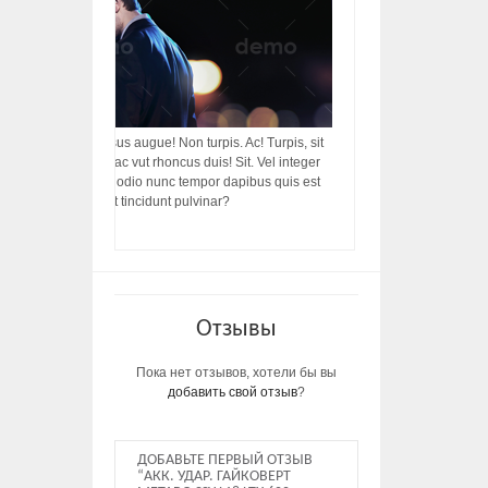
acilisis, integer! Risus augue! Non turpis. Ac! Turpis, sit
s, rhoncus porttitor ac vut rhoncus duis! Sit. Vel integer
in ac, ut diam porttitor odio nunc tempor dapibus quis est
m dictumst, vel amet tincidunt pulvinar?
Отзывы
Пока нет отзывов, хотели бы вы
добавить свой отзыв
?
ДОБАВЬТЕ ПЕРВЫЙ ОТЗЫВ
“АКК. УДАР. ГАЙКОВЕРТ