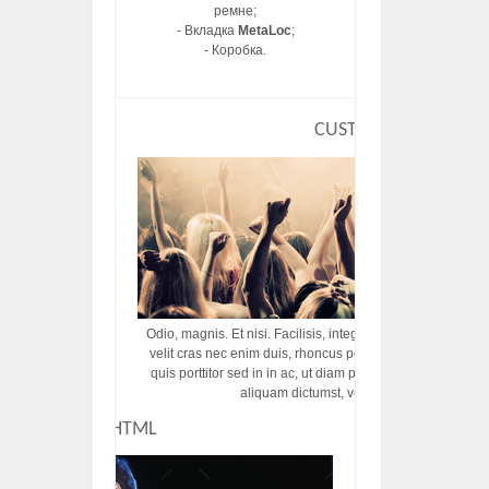
ремне;
- Вкладка
MetaLoc
;
- Коробка.
CUSTOM HTML
Odio, magnis. Et nisi. Facilisis, integer! Risus augue! Non tu
velit cras nec enim duis, rhoncus porttitor ac vut rhoncus d
quis porttitor sed in in ac, ut diam porttitor odio nunc tem
aliquam dictumst, vel amet tincidunt pulvi
CUSTOM HTML