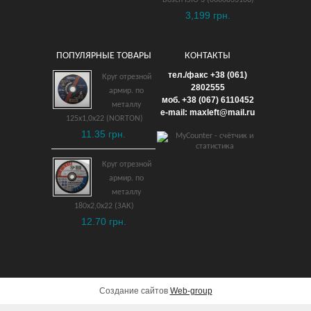
3,199 грн.
ПОПУЛЯРНЫЕ ТОВАРЫ
КОНТАКТЫ
Прямая шлифмашина
тел./факс +38 (061)
Круг отрезной
MAKITA GD0601
2802555
армир. по
моб. +38 (067) 6110452
металлу
2,409 грн.
e-mail: maxleft@mail.ru
125х1,0х22 (NORTON)
11.35 грн.
ДОБАВИТЬ В КОРЗИНУ
Круг отрезной
армир. по
металлу
180х2,0х22 (ЗАК)
12.70 грн.
Создание сайтов
Web-group