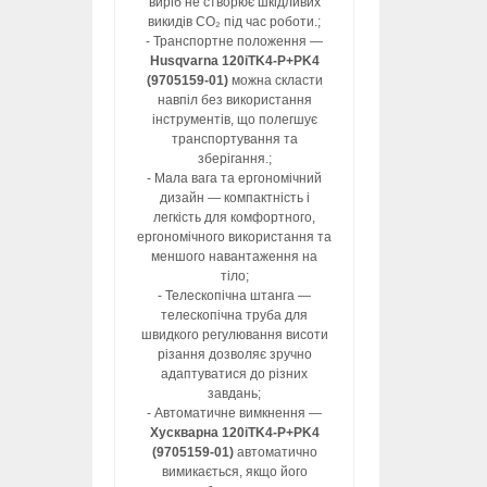
виріб не створює шкідливих
викидів CO₂ під час роботи.;
- Транспортне положення —
Husqvarna 120iTK4-P+PK4
(9705159-01)
можна скласти
навпіл без використання
інструментів, що полегшує
транспортування та
зберігання.;
- Мала вага та ергономічний
дизайн — компактність і
легкість для комфортного,
ергономічного використання та
меншого навантаження на
тіло;
- Телескопічна штанга —
телескопічна труба для
швидкого регулювання висоти
різання дозволяє зручно
адаптуватися до різних
завдань;
- Автоматичне вимкнення —
Хускварна 120iTK4-P+PK4
(9705159-01)
автоматично
вимикається, якщо його