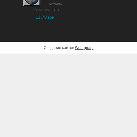
металлу
180х2,0х22 (ЗАК)
12.70 грн.
Создание сайтов
Web-group
Бензопила OLEO-Mac GS
35 C + PS 14″
5,390 грн.
ДОБАВИТЬ В КОРЗИНУ