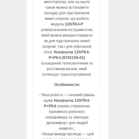
висоторізом, але на нього
також можна встановити
насадку для підстригання
живої огорожі, що робить
модель
120iTK4-P
універсальним інструментом,
який можна використовувати
як для підстригання живої
огорожі, так і для обрізання
гілок.
Husqvarna 120iTK4-
P+PK4 (9705159-01)
оснащений телескопічним та
роз’ємним валом, який
полегшує транспортування.
Особенности:
- Тиха робота — низький рівень
шуму
Husqvarna 120iTK4-
P+PK4
сприяє створенню
приємного робочого
середовища та зменшує
дискомфорт для людей
навколо.;
- Низькі викиди вуглецю — цей