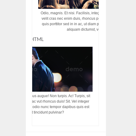
Odio, magnis. Et nisi. Facilisis, integer! Risus augue! Non tu
velit cras nec enim duis, rhoncus porttitor ac vut rhoncus d
quis porttitor sed in in ac, ut diam porttitor odio nunc tem
aliquam dictumst, vel amet tincidunt pulvi
CUSTOM HTML
acilisis, integer! Risus augue! Non turpis. Ac! Turpis, sit
s, rhoncus porttitor ac vut rhoncus duis! Sit. Vel integer
in ac, ut diam porttitor odio nunc tempor dapibus quis est
m dictumst, vel amet tincidunt pulvinar?