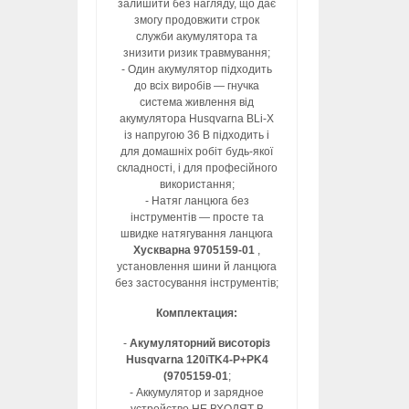
залишити без нагляду, що дає
змогу продовжити строк
служби акумулятора та
знизити ризик травмування;
- Один акумулятор підходить
до всіх виробів — гнучка
система живлення від
акумулятора Husqvarna BLi-X
із напругою 36 В підходить і
для домашніх робіт будь-якої
складності, і для професійного
використання;
- Натяг ланцюга без
інструментів — просте та
швидке натягування ланцюга
Хускварна 9705159-01
,
установлення шини й ланцюга
без застосування інструментів;
Комплектация:
-
Акумуляторний висоторіз
Husqvarna 120iTK4-P+PK4
(9705159-01
;
- Аккумулятор и зарядное