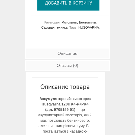
ДОБАВИТЬ В КОРЗИНУ
Категория:
Мотопилы, Бензопилы
,
Садовая техника
.
Tags:
HUSQVARNA
.
Описание
Отзывы (0)
Описание товара
Аккумуляторный высоторез
Husqvarna 120iTK4-P+PK4
(арт. 9705159-01)
— це
акумуляторний висоторіз, який
має потужність бензинового,
але з низьким рівнем шуму. Він
постачається з насадкою-