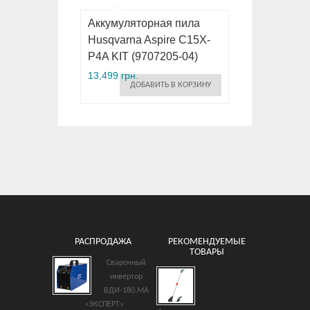
Аккумуляторная пила
Husqvarna Aspire C15X-
P4A KIT (9707205-04)
13,499 грн.
ДОБАВИТЬ В КОРЗИНУ
РАСПРОДАЖА
РЕКОМЕНДУЕМЫЕ
ТОВАРЫ
Сварочный
Бензопила OLEO-Mac GS
инвертор
350 C
ВДИ-180.МА
4,550 грн.
«ЭКСПЕРТ»