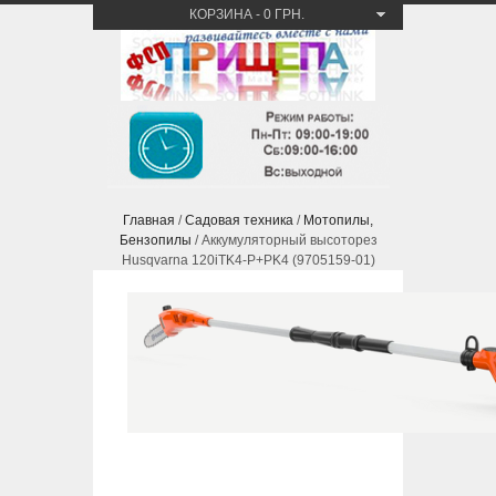
КОРЗИНА
-
0 ГРН.
Главная
/
Садовая техника
/
Мотопилы,
Бензопилы
/ Аккумуляторный высоторез
Husqvarna 120iTK4-P+PK4 (9705159-01)