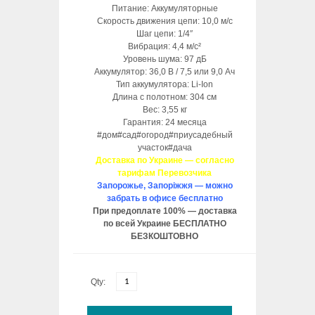
Питание: Аккумуляторные
Скорость движения цепи: 10,0 м/с
Шаг цепи: 1/4″
Вибрация: 4,4 м/с²
Уровень шума: 97 дБ
Аккумулятор: 36,0 В / 7,5 или 9,0 Ач
Тип аккумулятора: Li-Ion
Длина с полотном: 304 см
Вес: 3,55 кг
Гарантия: 24 месяца
#дом#сад#огород#приусадебный
участок#дача
Доставка по Украине — согласно
тарифам Перевозчика
Запорожье, Запоріжжя — можно
забрать в офисе бесплатно
При предоплате 100% — доставка
по всей Украине БЕСПЛАТНО
БЕЗКОШТОВНО
Qty: