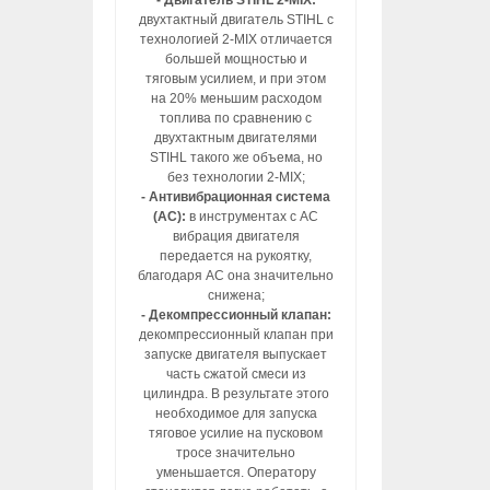
- Двигатель STIHL 2-MIX:
двухтактный двигатель STIHL с
технологией 2-MIX отличается
большей мощностью и
тяговым усилием, и при этом
на 20% меньшим расходом
топлива по сравнению с
двухтактным двигателями
STIHL такого же объема, но
без технологии 2-МIХ;
- Антивибрационная система
(АС):
в инструментах с АС
вибрация двигателя
передается на рукоятку,
благодаря АС она значительно
снижена;
- Декомпрессионный клапан:
декомпрессионный клапан при
запуске двигателя выпускает
часть сжатой смеси из
цилиндра. В результате этого
необходимое для запуска
тяговое усилие на пусковом
тросе значительно
уменьшается. Оператору