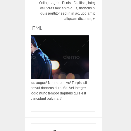
Odio, magnis. Et nisi. Facilisis, integer! Risus augue! Non tu
velit cras nec enim duis, rhoncus porttitor ac vut rhoncus d
quis porttitor sed in in ac, ut diam porttitor odio nunc tem
aliquam dictumst, vel amet tincidunt pulvi
CUSTOM HTML
acilisis, integer! Risus augue! Non turpis. Ac! Turpis, sit
s, rhoncus porttitor ac vut rhoncus duis! Sit. Vel integer
in ac, ut diam porttitor odio nunc tempor dapibus quis est
m dictumst, vel amet tincidunt pulvinar?