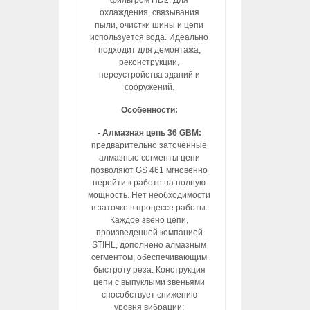
фильтром HD2. Для
охлаждения, связывания
пыли, очистки шины и цепи
используется вода. Идеально
подходит для демонтажа,
реконструкции,
переустройства зданий и
сооружений.
Особенности:
- Алмазная цепь 36 GBM:
предварительно заточенные
алмазные сегменты цепи
позволяют GS 461 мгновенно
перейти к работе на полную
мощность. Нет необходимости
в заточке в процессе работы.
Каждое звено цепи,
произведенной компанией
STIHL, дополнено алмазным
сегментом, обеспечивающим
быстроту реза. Конструкция
цепи с выпуклыми звеньями
способствует снижению
уровня вибрации;