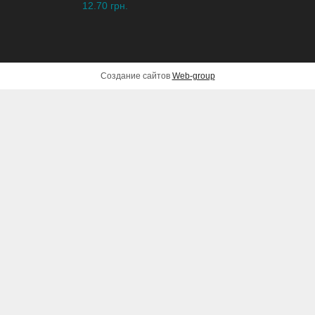
12.70 грн.
Создание сайтов
Web-group
Бензопила OLEO-Mac GS
350 C
4,550 грн.
ДОБАВИТЬ В КОРЗИНУ