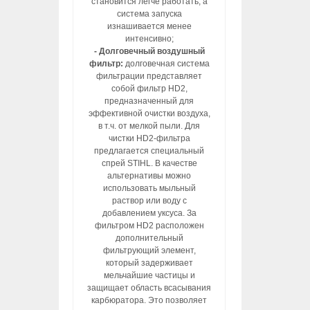
становится легче работать, а
система запуска
изнашивается менее
интенсивно;
- Долговечный воздушный
фильтр:
долговечная система
фильтрации представляет
собой фильтр HD2,
предназначенный для
эффективной очистки воздуха,
в т.ч. от мелкой пыли. Для
чистки HD2-фильтра
предлагается специальный
спрей STIHL. В качестве
альтернативы можно
использовать мыльный
раствор или воду с
добавлением уксуса. За
фильтром HD2 расположен
дополнительный
фильтрующий элемент,
который задерживает
мельчайшие частицы и
защищает область всасывания
карбюратора. Это позволяет