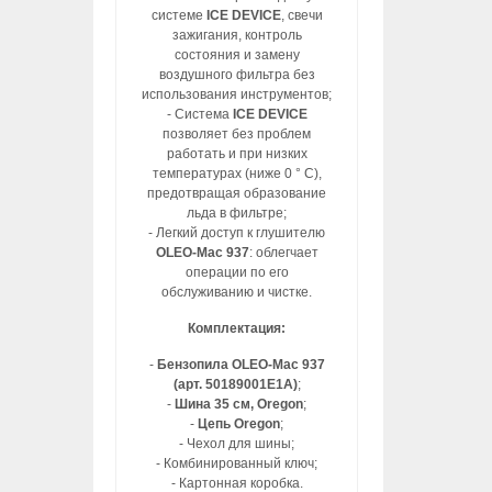
системе
ICE DEVICE
, свечи
зажигания, контроль
состояния и замену
воздушного фильтра без
использования инструментов;
- Система
ICE DEVICE
позволяет без проблем
работать и при низких
температурах (ниже 0 ° C),
предотвращая образование
льда в фильтре;
- Легкий доступ к глушителю
OLEO-Mac 937
: облегчает
операции по его
обслуживанию и чистке.
Комплектация:
-
Бензопила OLEO-Mac 937
(арт. 50189001E1A)
;
-
Шина 35 см, Oregon
;
-
Цепь Oregon
;
- Чехол для шины;
- Комбинированный ключ;
- Картонная коробка.