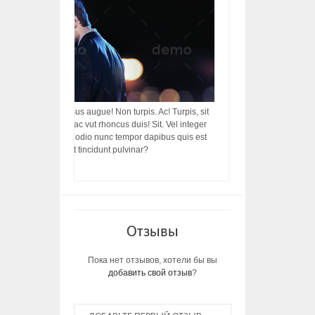
acilisis, integer! Risus augue! Non turpis. Ac! Turpis, sit
s, rhoncus porttitor ac vut rhoncus duis! Sit. Vel integer
in ac, ut diam porttitor odio nunc tempor dapibus quis est
m dictumst, vel amet tincidunt pulvinar?
Отзывы
Пока нет отзывов, хотели бы вы
добавить свой отзыв
?