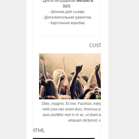
- Дрель безударная
Metabo B
32/3
;
- Шпонка для съема;
- Дополнительная рукоятка;
- Картонная коробка.
CUSTOM HTML
Odio, magnis. Et nisi. Facilisis, integer! Risus augue! Non tu
velit cras nec enim duis, rhoncus porttitor ac vut rhoncus d
quis porttitor sed in in ac, ut diam porttitor odio nunc tem
aliquam dictumst, vel amet tincidunt pulvi
CUSTOM HTML