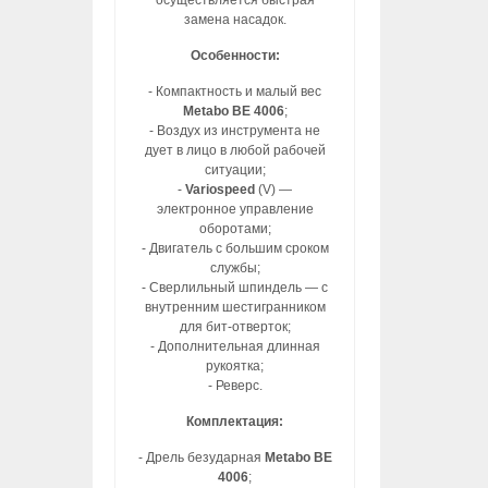
осуществляется быстрая
замена насадок.
Особенности:
- Компактность и малый вес
Metabo BE 4006
;
- Воздух из инструмента не
дует в лицо в любой рабочей
ситуации;
-
Variospeed
(V) —
электронное управление
оборотами;
- Двигатель с большим сроком
службы;
- Сверлильный шпиндель — с
внутренним шестигранником
для бит-отверток;
- Дополнительная длинная
рукоятка;
- Реверс.
Комплектация:
- Дрель безударная
Metabo BE
4006
;