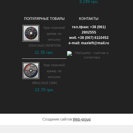
3,199 грн.
ПОПУЛЯРНЫЕ ТОВАРЫ
КОНТАКТЫ
Перфоратор MAKITA
тел./факс +38 (061)
Круг отрезной
HR2300
2802555
армир. по
моб. +38 (067) 6110452
металлу
2,720 грн.
e-mail: maxleft@mail.ru
125х1,0х22 (NORTON)
11.35 грн.
ДОБАВИТЬ В КОРЗИНУ
Круг отрезной
армир. по
металлу
180х2,0х22 (ЗАК)
12.70 грн.
Создание сайтов
Web-group
Угловая шлифмашина