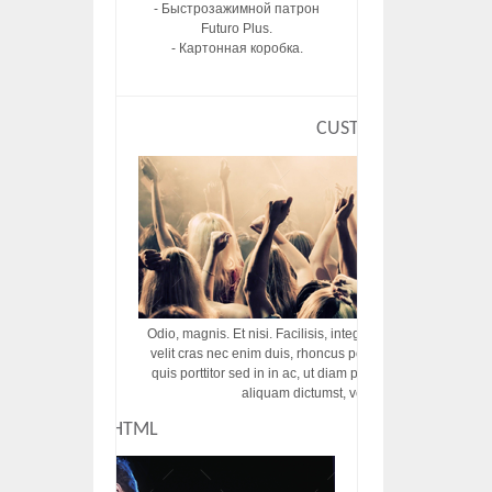
- Быстрозажимной патрон
Futuro Plus.
- Картонная коробка.
CUSTOM HTML
Odio, magnis. Et nisi. Facilisis, integer! Risus augue! Non tu
velit cras nec enim duis, rhoncus porttitor ac vut rhoncus d
quis porttitor sed in in ac, ut diam porttitor odio nunc tem
aliquam dictumst, vel amet tincidunt pulvi
CUSTOM HTML