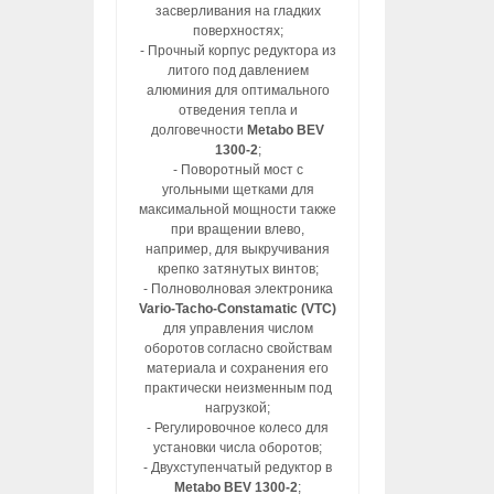
засверливания на гладких
поверхностях;
- Прочный корпус редуктора из
литого под давлением
алюминия для оптимального
отведения тепла и
долговечности
Metabo BEV
1300-2
;
- Поворотный мост с
угольными щетками для
максимальной мощности также
при вращении влево,
например, для выкручивания
крепко затянутых винтов;
- Полноволновая электроника
Vario-Tacho-Constamatic (VTC)
для управления числом
оборотов согласно свойствам
материала и сохранения его
практически неизменным под
нагрузкой;
- Регулировочное колесо для
установки числа оборотов;
- Двухступенчатый редуктор в
Metabo BEV 1300-2
;