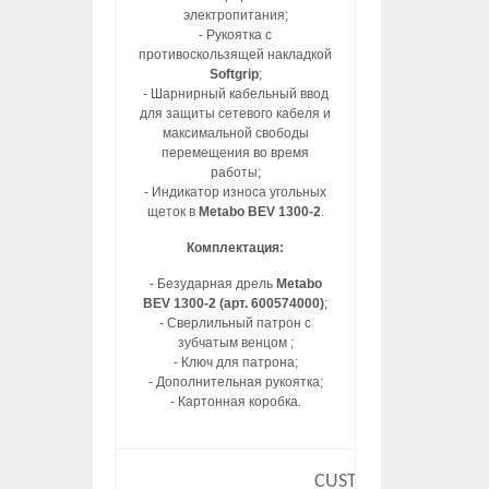
электропитания;
- Рукоятка с
противоскользящей накладкой
Softgrip
;
- Шарнирный кабельный ввод
для защиты сетевого кабеля и
максимальной свободы
перемещения во время
работы;
- Индикатор износа угольных
щеток в
Metabo BEV 1300-2
.
Комплектация:
- Безударная дрель
Metabo
BEV 1300-2 (арт. 600574000)
;
- Сверлильный патрон с
зубчатым венцом ;
- Ключ для патрона;
- Дополнительная рукоятка;
- Картонная коробка.
CUSTOM HTML