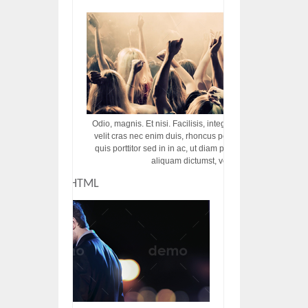
Odio, magnis. Et nisi. Facilisis, integer! Risus augue! Non tu
velit cras nec enim duis, rhoncus porttitor ac vut rhoncus d
quis porttitor sed in in ac, ut diam porttitor odio nunc tem
aliquam dictumst, vel amet tincidunt pulvi
CUSTOM HTML