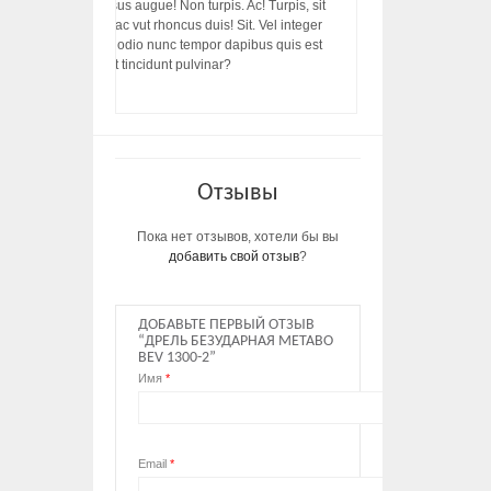
acilisis, integer! Risus augue! Non turpis. Ac! Turpis, sit
s, rhoncus porttitor ac vut rhoncus duis! Sit. Vel integer
in ac, ut diam porttitor odio nunc tempor dapibus quis est
m dictumst, vel amet tincidunt pulvinar?
Отзывы
Пока нет отзывов, хотели бы вы
добавить свой отзыв
?
ДОБАВЬТЕ ПЕРВЫЙ ОТЗЫВ
“ДРЕЛЬ БЕЗУДАРНАЯ METABO
BEV 1300-2”
Имя
*
Email
*