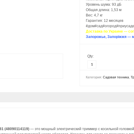
Уровень шума: 93 дБ
Общая длина: 1,53 м
Вес: 4,7 кг
Гарантия: 12 месяцев
#дом#сад#огород#приусаде
Доставка по Украине — со
Запорожье, Запоріжжя — м
Qty:
Категория:
Садовая техника
,
Т
81 (48090114119)
— это мощный электрический триммер с косильной головкой 