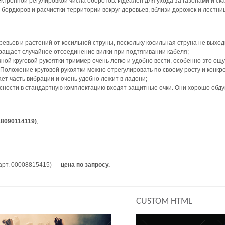
ектронной регулировкой числа оборотов. Идеален для ухода за газонами и ск
бордюров и расчистки территории вокруг деревьев, вблизи дорожек и лестниц
евьев и растений от косильной струны, поскольку косильная струна не выход
ащает случайное отсоединение вилки при подтягивании кабеля;
ой круговой рукоятки триммер очень легко и удобно вести, особенно это ощу
Положение круговой рукоятки можно отрегулировать по своему росту и конкр
ет часть вибрации и очень удобно лежит в ладони;
ности в стандартную комплектацию входят защитные очки. Они хорошо обду
48090114119)
;
арт. 00008815415) —
цена по запросу.
CUSTOM HTML