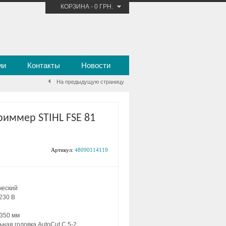
КОРЗИНА
-
0 ГРН.
ии
Контакты
Новости
На предыдущую страницу
риммер STIHL FSE 81
Артикул:
48090114119
ческий
230 В
 350 мм
ьная головка AutoCut C 5-2