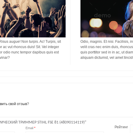
 Risus augue! Non turpis. Ac! Turpis, sit
Odio, magnis. Et nisi. Facilisis, i
or ac vut rhoncus duis! Sit. Vel integer
velit cras nec enim duis, rhoncus 
titor odio nunc tempor dapibus quis est
quis porttitor sed in in ac, ut di
lvinar?
aliquam dictumst, vel amet tinci
вить свой отзыв
?
ЧЕСКИЙ ТРИММЕР STIHL FSE 81 (48090114119)”
Рейтинг
Email
*