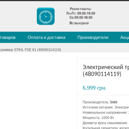
 товаров
Оплата и доставка
Производители
Акц
триммер STIHL FSE 81 (48090114119)
Электрический т
(48090114119)
6,999 грн.
Производитель:
Stihl
Источник питания: Электри
Номинальное напряжение: 
Мощность: 1000 Вт
Диаметр круга скашивания:
Косильная гарнитура: косил