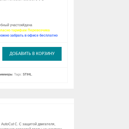
бный участок#дача
гласно тарифам Перевозчика
ожно забрать в офисе бесплатно
ДОБАВИТЬ В КОРЗИНУ
риммеры
.
Tags:
STIHL
.
AutoCut C. С защитой двигателя,