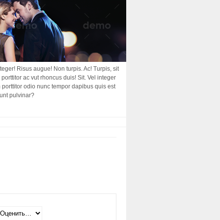
nteger! Risus augue! Non turpis. Ac! Turpis, sit
porttitor ac vut rhoncus duis! Sit. Vel integer
am porttitor odio nunc tempor dapibus quis est
dunt pulvinar?