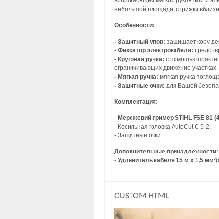
виброгасящей мягкой рукояткой и эл
небольшой площади, стрижки вблизи 
Особенности:
- Защитный упор:
защищает кору дер
- Фиксатор электрокабеля:
предотвр
- Круговая ручка:
с помощью практичн
ограничивающих движение участках. 
- Мягкая ручка:
мягкая ручка поглоща
- Защитные очки:
для Вашей безопас
Комплектация:
-
Мережевий тример STIHL FSE 81 (
- Косильная головка AutoCut C 5-2;
- Защитные очки.
Дополнительные принадлежности:
-
Удлинитель кабеля 15 м х 1,5 мм²
(
CUSTOM HTML