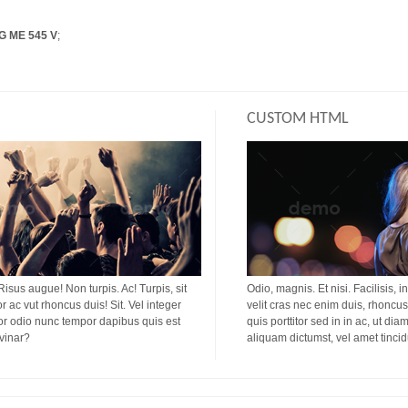
G ME 545 V
;
CUSTOM HTML
 Risus augue! Non turpis. Ac! Turpis, sit
Odio, magnis. Et nisi. Facilisis, i
or ac vut rhoncus duis! Sit. Vel integer
velit cras nec enim duis, rhoncus 
titor odio nunc tempor dapibus quis est
quis porttitor sed in in ac, ut di
lvinar?
aliquam dictumst, vel amet tinci