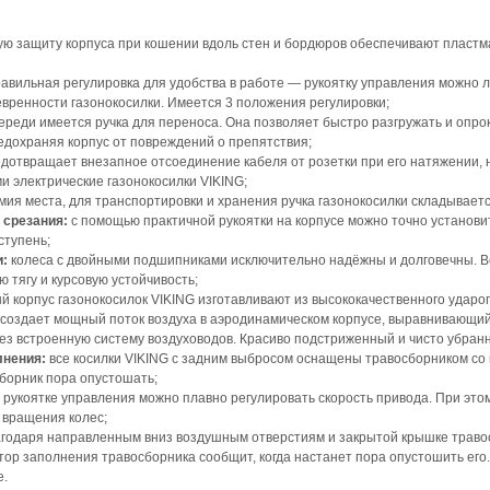
ю защиту корпуса при кошении вдоль стен и бордюров обеспечивают пластм
авильная регулировка для удобства в работе — рукоятку управления можно ле
вренности газонокосилки. Имеется 3 положения регулировки;
ереди имеется ручка для переноса. Она позволяет быстро разгружать и опро
едохраняя корпус от повреждений о препятствия;
дотвращает внезапное отсоединение кабеля от розетки при его натяжении,
 электрические газонокосилки VIKING;
мия места, для транспортировки и хранения ручка газонокосилки складываетс
 срезания:
с помощью практичной рукоятки на корпусе можно точно установит
ступень;
и:
колеса с двойными подшипниками исключительно надёжны и долговечны. 
тягу и курсовую устойчивость;
 корпус газонокосилок VIKING изготавливают из высококачественного удароп
создает мощный поток воздуха в аэродинамическом корпусе, выравнивающи
ез встроенную систему воздуховодов. Красиво подстриженный и чисто убранн
лнения:
все косилки VIKING с задним выбросом оснащены травосборником со
сборник пора опустошать;
рукоятке управления можно плавно регулировать скорость привода. При это
и вращения колес;
годаря направленным вниз воздушным отверстиям и закрытой крышке травос
ор заполнения травосборника сообщит, когда настанет пора опустошить его.
е.