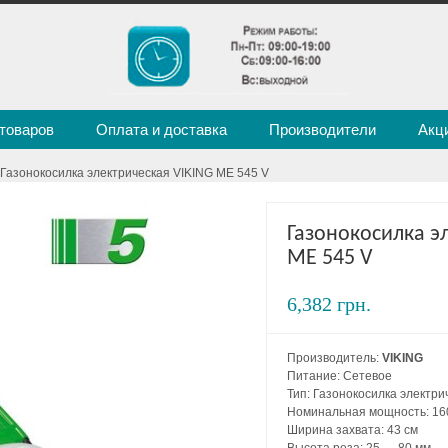
 товаров
Оплата и доставка
Производители
Акц
 Газонокосилка электрическая VIKING ME 545 V
Газонокосилка э
ME 545 V
6,382 грн.
Производитель:
VIKING
Питание: Сетевое
Тип: Газонокосилка электри
Номинальная мощность: 16
Ширина захвата: 43 см
Высота реза: 25 — 80 мм