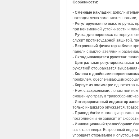
Особенности:
- Сменные накладки:
дополнительну
накладки легко заменяются новыми;
- Регулируемая по высоте ручка:
пр
при неизменной устойчивости и мане
- Ручка для переноса:
на корпусе сп
служит противоударной защитой, пр
- Встроенный фиксатор кабеля:
пре
панели с выключателями и разъёмами
- Складывающаяся рукоятка:
эконо
- Центральная регулировка высоты
рукояткой отображается выбранная 
- Колеса с двойными подшипникам
профилем, обеспечивающим хорошую 
- Корпус из полимера:
односоставный
- Нож с закрылками:
лопастной нож 
скошенную траву в травосборник чер
- Интегрированный индикатор запо
только индикатор опускается, траво
- Привод Vario:
с помощью рычага на 
постоянной и не зависит от скорост
- Инновационный травосборник:
бла
вылетают вверх. Встроенный индикат
упрощает открывание и опустошени