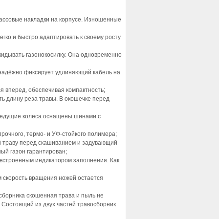
ассовые накладки на корпусе. Изношенные
гко и быстро адаптировать к своему росту
кидывать газонокосилку. Она одновременно
 надёжно фиксирует удлиняющий кабель на
я вперед, обеспечивая компактность;
ь длину реза травы. В окошечке перед
Ведущие колеса оснащены шинами с
рочного, термо- и УФ-стойкого полимера;
й траву перед скашиванием и задувающий
ый газон гарантирован;
 встроенным индикатором заполнения. Как
м скорость вращения ножей остается
борника скошенная трава и пыль не
 Состоящий из двух частей травосборник