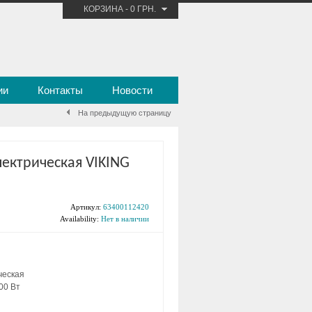
КОРЗИНА
-
0 ГРН.
ии
Контакты
Новости
На предыдущую страницу
лектрическая VIKING
Артикул:
63400112420
Availability:
Нет в наличии
ческая
00 Вт