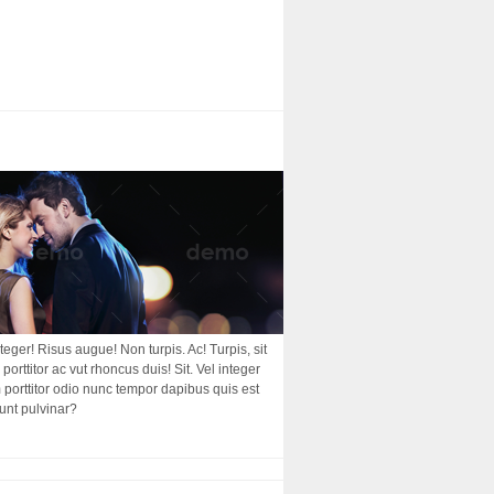
nteger! Risus augue! Non turpis. Ac! Turpis, sit
porttitor ac vut rhoncus duis! Sit. Vel integer
am porttitor odio nunc tempor dapibus quis est
dunt pulvinar?