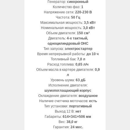
Генератор:
синхронный
Количество фаз:
1
Напряжение сети:
220-230 В
Частота:
50 Гц
Максимальная мощность:
3,5 кВт
Номинальная мощность:
3,0 кВт
Объем двигателя:
150 см³
Двигатель:
4-х тактный,
одноцилиндровый OHC
Тип запуска:
электростартер
Время непрерывной работы:
до 10 ч
Топливный бак:
7,0 л
Расход топлива:
0,65 л/ч
Объем масла в картере двигателя:
0,9
л
Уровень шума:
63 дБ
Исполнение двигателя:
шумопоглащающий корпус
Охлаждение двигателя:
воздушное
Наличие счетчика моточасов:
есть
Тип установки:
портативный
Выход 12 В:
нет
Габариты:
614×341×506 мм
Вес:
38,0 кг
Гарантия:
24 мес.