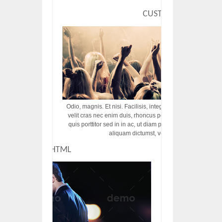
CUSTOM HTML
Odio, magnis. Et nisi. Facilisis, integer! Risus augue! Non tu
velit cras nec enim duis, rhoncus porttitor ac vut rhoncus d
quis porttitor sed in in ac, ut diam porttitor odio nunc tem
aliquam dictumst, vel amet tincidunt pulvi
CUSTOM HTML