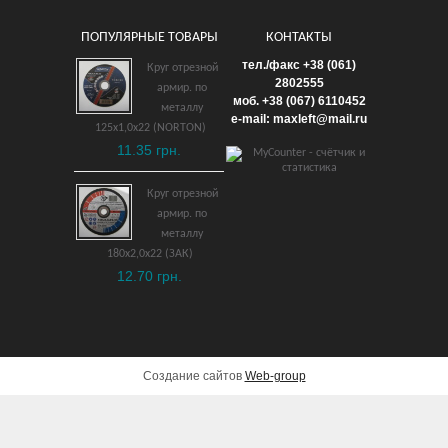
ПОПУЛЯРНЫЕ ТОВАРЫ
КОНТАКТЫ
Болторез 620 мм
тел./факс +38 (061)
Круг отрезной
взрывобезопасный ВБ
2802555
армир. по
моб. +38 (067) 6110452
металлу
24,450 грн.
e-mail: maxleft@mail.ru
125х1,0х22 (NORTON)
11.35 грн.
ДОБАВИТЬ В КОРЗИНУ
Круг отрезной
армир. по
металлу
180х2,0х22 (ЗАК)
12.70 грн.
Создание сайтов
Web-group
Ключ шестигранный 27
мм взрывобезопасный