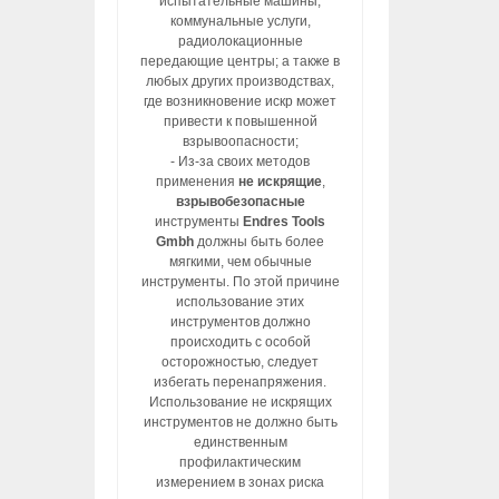
испытательные машины,
коммунальные услуги,
радиолокационные
передающие центры; а также в
любых других производствах,
где возникновение искр может
привести к повышенной
взрывоопасности;
- Из-за своих методов
применения
не искрящие
,
взрывобезопасные
инструменты
Endres Tools
Gmbh
должны быть более
мягкими, чем обычные
инструменты. По этой причине
использование этих
инструментов должно
происходить с особой
осторожностью, следует
избегать перенапряжения.
Использование не искрящих
инструментов не должно быть
единственным
профилактическим
измерением в зонах риска