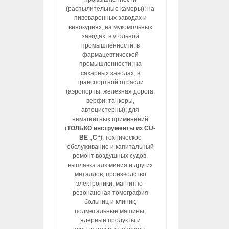
(распылительные камеры); на
пивоваренных заводах и
винокурнях; на мукомольных
заводах; в угольной
промышленности; в
фармацевтической
промышленности; на
сахарных заводах; в
транспортной отрасли
(аэропорты, железная дорога,
верфи, танкеры,
автоцистерны); для
немагнитных применений
(
ТОЛЬКО инструменты из CU-
BE „C“
): техническое
обслуживание и капитальный
ремонт воздушных судов,
выплавка алюминия и других
металлов, производство
электроники, магнитно-
резонансная томография
больниц и клиник,
подметальные машины,
ядерные продукты и