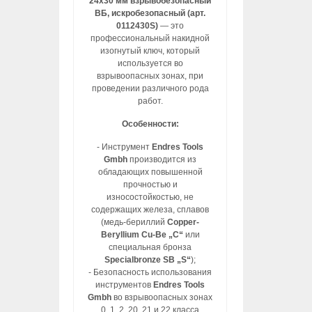
24х30 мм взрывобезопасный
ВБ, искробезопасный (арт.
0112430S)
— это
профессиональный накидной
изогнутый ключ, который
используется во
взрывоопасных зонах, при
проведении различного рода
работ.
Особенности:
- Инструмент
Endres Tools
Gmbh
производится из
обладающих повышенной
прочностью и
износостойкостью, не
содержащих железа, сплавов
(медь-бериллий
Copper-
Beryllium Cu-Be „C“
или
специальная бронза
Specialbronze SB „S“
);
- Безопасность использования
инструментов
Endres Tools
Gmbh
во взрывоопасных зонах
0, 1, 2, 20, 21 и 22 класса