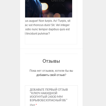
acilisis, integer! Risus augue! Non turpis. Ac! Turpis, sit
s, rhoncus porttitor ac vut rhoncus duis! Sit. Vel integer
in ac, ut diam porttitor odio nunc tempor dapibus quis est
m dictumst, vel amet tincidunt pulvinar?
Отзывы
Пока нет отзывов, хотели бы вы
добавить свой отзыв
?
ДОБАВЬТЕ ПЕРВЫЙ ОТЗЫВ
“КЛЮЧ НАКИДНОЙ
ИЗОГНУТЫЙ 24Х30 ММ
ВЗРЫВОБЕЗОПАСНЫЙ ВБ”
Имя
*