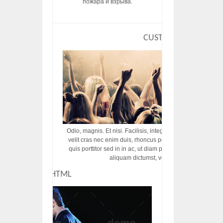
пожара и взрыва.
CUSTOM HTML
Odio, magnis. Et nisi. Facilisis, integer! Risus augue! Non tu
velit cras nec enim duis, rhoncus porttitor ac vut rhoncus d
quis porttitor sed in in ac, ut diam porttitor odio nunc tem
aliquam dictumst, vel amet tincidunt pulvi
CUSTOM HTML