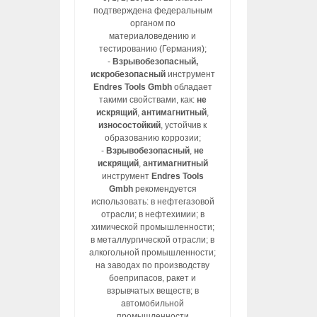
подтверждена федеральным
органом по
материаловедению и
тестированию (Германия);
-
Взрывобезопасный,
искробезопасный
инструмент
Endres Tools Gmbh
обладает
такими свойствами, как:
не
искрящий
,
антимагнитный
,
износостойкий
, устойчив к
образованию коррозии;
-
Взрывобезопасный
,
не
искрящий
,
антимагнитный
инструмент
Endres Tools
Gmbh
рекомендуется
использовать: в нефтегазовой
отрасли; в нефтехимии; в
химической промышленности;
в металлургической отрасли; в
алкогольной промышленности;
на заводах по производству
боеприпасов, ракет и
взрывчатых веществ; в
автомобильной
промышленности