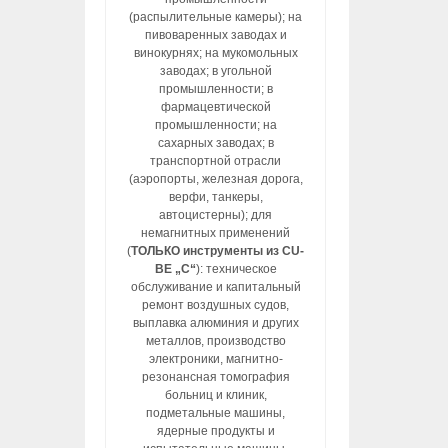
(распылительные камеры); на
пивоваренных заводах и
винокурнях; на мукомольных
заводах; в угольной
промышленности; в
фармацевтической
промышленности; на
сахарных заводах; в
транспортной отрасли
(аэропорты, железная дорога,
верфи, танкеры,
автоцистерны); для
немагнитных применений
(
ТОЛЬКО инструменты из CU-
BE „C“
): техническое
обслуживание и капитальный
ремонт воздушных судов,
выплавка алюминия и других
металлов, производство
электроники, магнитно-
резонансная томография
больниц и клиник,
подметальные машины,
ядерные продукты и