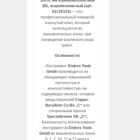
30х32 мм взрывобезопасный
ВБ, искробезопасный (арт.
0113032S)
— это
профессиональный накидной
изогнутый ключ, который
используется во
взрывоопасных зонах, при
проведении различного рода
работ.
Особенности:
- Инструмент
Endres Tools
Gmbh
производится из
обладающих повышенной
прочностью и
износостойкостью, не
содержащих железа, сплавов
(медь-бериллий
Copper-
Beryllium Cu-Be „C“
или
специальная бронза
Specialbronze SB „S“
);
- Безопасность использования
инструментов
Endres Tools
Gmbh
во взрывоопасных зонах
0, 1, 2, 20, 21 и 22 класса