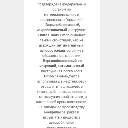
подтверждена федеральным
органом по
материаловедению и
тестированию (Германия);
-
Взрывобезопасный,
искробезопасный
инструмент
Endres Tools Gmbh
обладает
такими свойствами, как:
не
искрящий
,
антимагнитный
,
износостойкий
, устойчив к
образованию коррозии;
-
Взрывобезопасный
,
не
искрящий
,
антимагнитный
инструмент
Endres Tools
Gmbh
рекомендуется
использовать: в нефтегазовой
отрасли; в нефтехимии; в
химической промышленности;
в металлургической отрасли; в
алкогольной промышленности;
на заводах по производству
боеприпасов, ракет и
взрывчатых веществ; в
автомобильной
промышленности