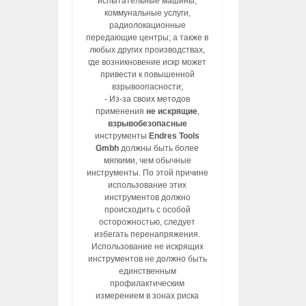
испытательные машины,
коммунальные услуги,
радиолокационные
передающие центры; а также в
любых других производствах,
где возникновение искр может
привести к повышенной
взрывоопасности;
- Из-за своих методов
применения
не искрящие
,
взрывобезопасные
инструменты
Endres Tools
Gmbh
должны быть более
мягкими, чем обычные
инструменты. По этой причине
использование этих
инструментов должно
происходить с особой
осторожностью, следует
избегать перенапряжения.
Использование не искрящих
инструментов не должно быть
единственным
профилактическим
измерением в зонах риска