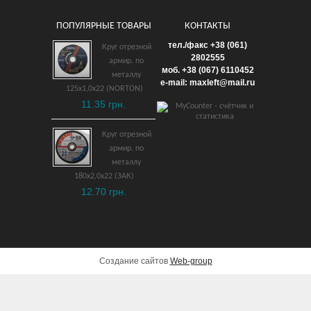
ПОПУЛЯРНЫЕ ТОВАРЫ
КОНТАКТЫ
Ключ 6-ти гранный
тел./факс +38 (061)
Круг отрезной
шаровый с Т-обр. рукоят.
2802555
армир. по
моб. +38 (067) 6110452
3 мм ВБ
металлу
e-mail: maxleft@mail.ru
125х1,0х22 (NORTON)
1,383 грн.
11.35 грн.
ДОБАВИТЬ В КОРЗИНУ
Круг отрезной
армир. по
металлу
180х2,0х22 (ЗАК)
12.70 грн.
Создание сайтов
Web-group
Отвертка Torx T6
взрывобезопасная ВБ