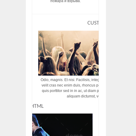
пожара и взрыва.
CUSTOM HTML
Odio, magnis. Et nisi. Facilisis, integer! Risus augue! Non tu
velit cras nec enim duis, rhoncus porttitor ac vut rhoncus d
quis porttitor sed in in ac, ut diam porttitor odio nunc tem
aliquam dictumst, vel amet tincidunt pulvi
CUSTOM HTML