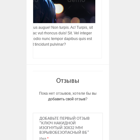
acilisis, integer! Risus augue! Non turpis. Ac! Turpis, sit
s, rhoncus porttitor ac vut rhoncus duis! Sit. Vel integer
in ac, ut diam porttitor odio nunc tempor dapibus quis est
m dictumst, vel amet tincidunt pulvinar?
Отзывы
Пока нет отзывов, хотели бы вы
добавить свой отзыв
?
ДОБАВЬТЕ ПЕРВЫЙ ОТЗЫВ
“КЛЮЧ НАКИДНОЙ
ИЗОГНУТЫЙ 30Х32 ММ
ВЗРЫВОБЕЗОПАСНЫЙ ВБ”
Имя
*