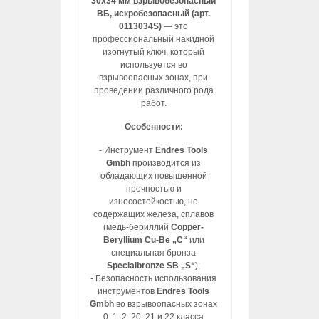
30х34 мм взрывобезопасный
ВБ, искробезопасный (арт.
0113034S)
— это
профессиональный накидной
изогнутый ключ, который
используется во
взрывоопасных зонах, при
проведении различного рода
работ.
Особенности:
- Инструмент
Endres Tools
Gmbh
производится из
обладающих повышенной
прочностью и
износостойкостью, не
содержащих железа, сплавов
(медь-бериллий
Copper-
Beryllium Cu-Be „C“
или
специальная бронза
Specialbronze SB „S“
);
- Безопасность использования
инструментов
Endres Tools
Gmbh
во взрывоопасных зонах
0, 1, 2, 20, 21 и 22 класса