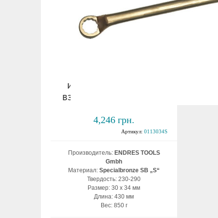
Ключ накидной
изогнутый 30х34 мм
взрывобезопасный ВБ
4,246 грн.
Артикул:
0113034S
Производитель:
ENDRES TOOLS
Gmbh
Материал:
Specialbronze SB „S“
Твердость: 230-290
Размер: 30 х 34 мм
Длина: 430 мм
Вес: 850 г