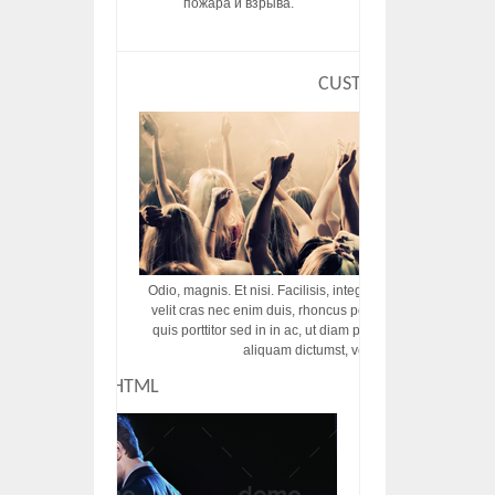
пожара и взрыва.
CUSTOM HTML
Odio, magnis. Et nisi. Facilisis, integer! Risus augue! Non tu
velit cras nec enim duis, rhoncus porttitor ac vut rhoncus d
quis porttitor sed in in ac, ut diam porttitor odio nunc tem
aliquam dictumst, vel amet tincidunt pulvi
CUSTOM HTML