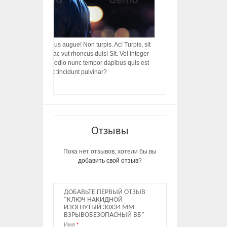
acilisis, integer! Risus augue! Non turpis. Ac! Turpis, sit
s, rhoncus porttitor ac vut rhoncus duis! Sit. Vel integer
in ac, ut diam porttitor odio nunc tempor dapibus quis est
m dictumst, vel amet tincidunt pulvinar?
Отзывы
Пока нет отзывов, хотели бы вы
добавить свой отзыв
?
ДОБАВЬТЕ ПЕРВЫЙ ОТЗЫВ
“КЛЮЧ НАКИДНОЙ
ИЗОГНУТЫЙ 30Х34 ММ
ВЗРЫВОБЕЗОПАСНЫЙ ВБ”
Имя
*