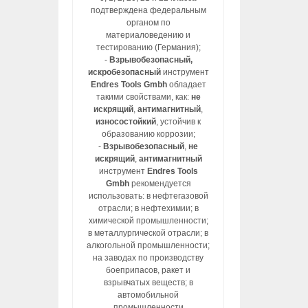
подтверждена федеральным
органом по
материаловедению и
тестированию (Германия);
-
Взрывобезопасный,
искробезопасный
инструмент
Endres Tools Gmbh
обладает
такими свойствами, как:
не
искрящий
,
антимагнитный
,
износостойкий
, устойчив к
образованию коррозии;
-
Взрывобезопасный
,
не
искрящий
,
антимагнитный
инструмент
Endres Tools
Gmbh
рекомендуется
использовать: в нефтегазовой
отрасли; в нефтехимии; в
химической промышленности;
в металлургической отрасли; в
алкогольной промышленности;
на заводах по производству
боеприпасов, ракет и
взрывчатых веществ; в
автомобильной
промышленности