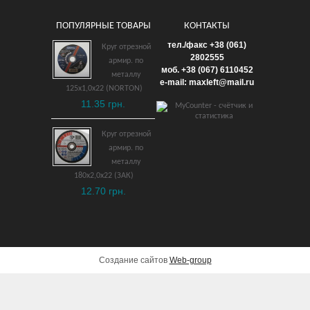
ПОПУЛЯРНЫЕ ТОВАРЫ
КОНТАКТЫ
Ключ шестигранный
тел./факс +38 (061)
Круг отрезной
шаровый удл. 4 мм
2802555
армир. по
моб. +38 (067) 6110452
взрывобезопасный ВБ
металлу
e-mail: maxleft@mail.ru
125х1,0х22 (NORTON)
1,472 грн.
11.35 грн.
ДОБАВИТЬ В КОРЗИНУ
Круг отрезной
армир. по
металлу
180х2,0х22 (ЗАК)
12.70 грн.
Создание сайтов
Web-group
Отвертка крестовая
Ph2x100 мм