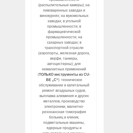
(распылительные камеры); на
пивоваренных заводах и
винокурнях; на мукомольных
заводах; в угольной
промышленности; в
фармацевтической
промышленности; на
сахарных заводах; в
транспортной отрасли
(аэропорты, железная дорога,
верфи, танкеры,
автоцистерны); для
немагнитных применений
(
ТОЛЬКО инструменты из CU-
BE „C“
): техническое
обслуживание и капитальный
ремонт воздушных судов,
выплавка алюминия и других
металлов, производство
электроники, магнитно-
резонансная томография
больниц и клиник,
подметальные машины,
ядерные продукты и