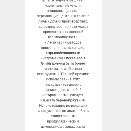
испытательные машины,
коммунальные услуги,
радиолокационные
передающие центры; а также в
любых других производствах,
где возникновение искр может
привести к повышенной
взрывоопасности;
- Из-за своих методов
применения
не искрящие
,
взрывобезопасные
инструменты
Endres Tools
Gmbh
должны быть более
мягкими, чем обычные
инструменты. По этой причине
использование этих
инструментов должно
происходить с особой
осторожностью, следует
избегать перенапряжения.
Использование не искрящих
инструментов не должно быть
единственным
профилактическим
измерением в зонах риска