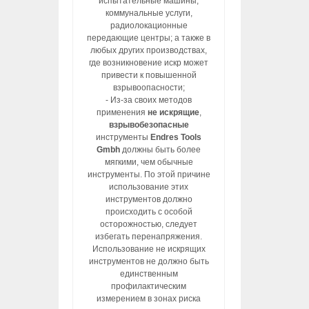
испытательные машины,
коммунальные услуги,
радиолокационные
передающие центры; а также в
любых других производствах,
где возникновение искр может
привести к повышенной
взрывоопасности;
- Из-за своих методов
применения
не искрящие
,
взрывобезопасные
инструменты
Endres Tools
Gmbh
должны быть более
мягкими, чем обычные
инструменты. По этой причине
использование этих
инструментов должно
происходить с особой
осторожностью, следует
избегать перенапряжения.
Использование не искрящих
инструментов не должно быть
единственным
профилактическим
измерением в зонах риска