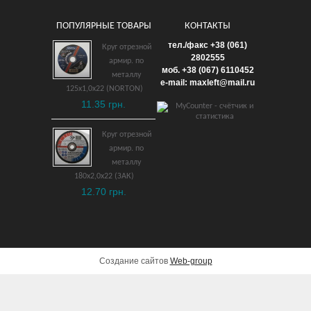
ПОПУЛЯРНЫЕ ТОВАРЫ
КОНТАКТЫ
Ключ трубный прямой
тел./факс +38 (061)
Круг отрезной
3/4″ (230 мм)
2802555
армир. по
моб. +38 (067) 6110452
взрывобезопасный ВБ
металлу
e-mail: maxleft@mail.ru
125х1,0х22 (NORTON)
9,567 грн.
11.35 грн.
ДОБАВИТЬ В КОРЗИНУ
Круг отрезной
армир. по
металлу
180х2,0х22 (ЗАК)
12.70 грн.
Создание сайтов
Web-group
Набор отверток из 10 шт.
взрывобезопасные ВБ