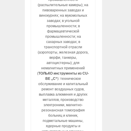
(распылительные камеры); на
пивоваренных заводах и
винокурнях; на мукомольных
заводах; в угольной
промышленности; в
фармацевтической
промышленности; на
сахарных заводах; в
транспортной отрасли
(аэропорты, железная дорога,
верфи, танкеры,
автоцистерны); для
немагнитных применений
(
ТОЛЬКО инструменты из CU-
BE „C“
): техническое
обслуживание и капитальный
ремонт воздушных судов,
выплавка алюминия и других
металлов, производство
электроники, магнитно-
резонансная томография
больниц и клиник,
подметальные машины,
ядерные продукты и