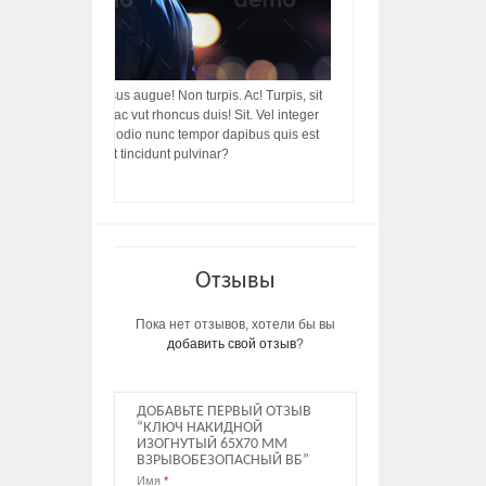
acilisis, integer! Risus augue! Non turpis. Ac! Turpis, sit
s, rhoncus porttitor ac vut rhoncus duis! Sit. Vel integer
in ac, ut diam porttitor odio nunc tempor dapibus quis est
m dictumst, vel amet tincidunt pulvinar?
Отзывы
Пока нет отзывов, хотели бы вы
добавить свой отзыв
?
ДОБАВЬТЕ ПЕРВЫЙ ОТЗЫВ
“КЛЮЧ НАКИДНОЙ
ИЗОГНУТЫЙ 65Х70 ММ
ВЗРЫВОБЕЗОПАСНЫЙ ВБ”
Имя
*