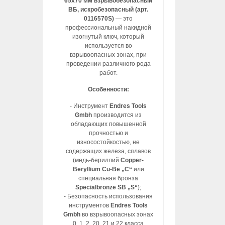
65х70 мм взрывобезопасный
ВБ, искробезопасный (арт.
0116570S)
— это
профессиональный накидной
изогнутый ключ, который
используется во
взрывоопасных зонах, при
проведении различного рода
работ.
Особенности:
- Инструмент
Endres Tools
Gmbh
производится из
обладающих повышенной
прочностью и
износостойкостью, не
содержащих железа, сплавов
(медь-бериллий
Copper-
Beryllium Cu-Be „C“
или
специальная бронза
Specialbronze SB „S“
);
- Безопасность использования
инструментов
Endres Tools
Gmbh
во взрывоопасных зонах
0, 1, 2, 20, 21 и 22 класса