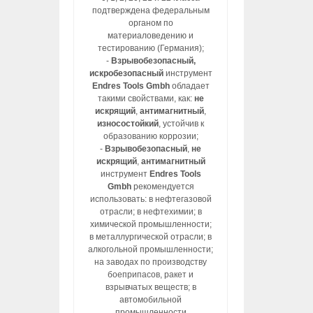
подтверждена федеральным
органом по
материаловедению и
тестированию (Германия);
-
Взрывобезопасный,
искробезопасный
инструмент
Endres Tools Gmbh
обладает
такими свойствами, как:
не
искрящий
,
антимагнитный
,
износостойкий
, устойчив к
образованию коррозии;
-
Взрывобезопасный
,
не
искрящий
,
антимагнитный
инструмент
Endres Tools
Gmbh
рекомендуется
использовать: в нефтегазовой
отрасли; в нефтехимии; в
химической промышленности;
в металлургической отрасли; в
алкогольной промышленности;
на заводах по производству
боеприпасов, ракет и
взрывчатых веществ; в
автомобильной
промышленности