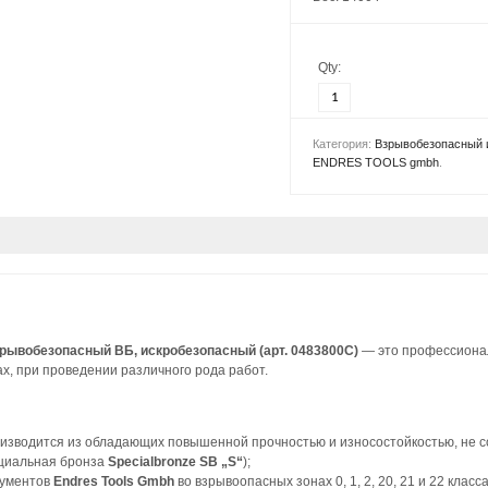
Qty:
Категория:
Взрывобезопасный 
ENDRES TOOLS gmbh
.
рывобезопасный ВБ, искробезопасный (арт. 0483800C)
— это профессионал
х, при проведении различного рода работ.
изводится из обладающих повышенной прочностью и износостойкостью, не с
циальная бронза
Specialbronze SB „S“
);
рументов
Endres Tools Gmbh
во взрывоопасных зонах 0, 1, 2, 20, 21 и 22 кл