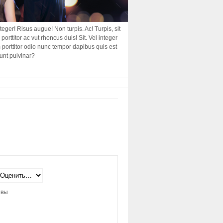
nteger! Risus augue! Non turpis. Ac! Turpis, sit
porttitor ac vut rhoncus duis! Sit. Vel integer
am porttitor odio nunc tempor dapibus quis est
dunt pulvinar?
ывы