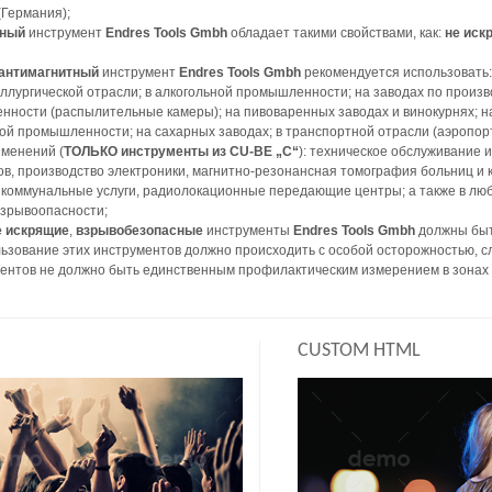
Германия);
сный
инструмент
Endres Tools Gmbh
обладает такими свойствами, как:
не иск
антимагнитный
инструмент
Endres Tools Gmbh
рекомендуется использовать: 
лургической отрасли; в алкогольной промышленности; на заводах по произв
ности (распылительные камеры); на пивоваренных заводах и винокурнях; на
й промышленности; на сахарных заводах; в транспортной отрасли (аэропорт
именений (
ТОЛЬКО инструменты из CU-BE „C“
): техническое обслуживание 
ов, производство электроники, магнитно-резонансная томография больниц и
коммунальные услуги, радиолокационные передающие центры; а также в любы
взрывоопасности;
е искрящие
,
взрывобезопасные
инструменты
Endres Tools Gmbh
должны быт
ьзование этих инструментов должно происходить с особой осторожностью, с
ентов не должно быть единственным профилактическим измерением в зонах 
CUSTOM HTML