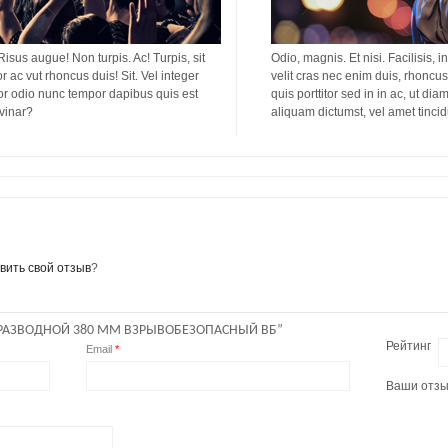
 Risus augue! Non turpis. Ac! Turpis, sit
Odio, magnis. Et nisi. Facilisis, i
or ac vut rhoncus duis! Sit. Vel integer
velit cras nec enim duis, rhoncus 
titor odio nunc tempor dapibus quis est
quis porttitor sed in in ac, ut di
lvinar?
aliquam dictumst, vel amet tinci
вить свой отзыв
?
 РАЗВОДНОЙ 380 ММ ВЗРЫВОБЕЗОПАСНЫЙ ВБ”
Рейтинг
Email
*
Ваши отз