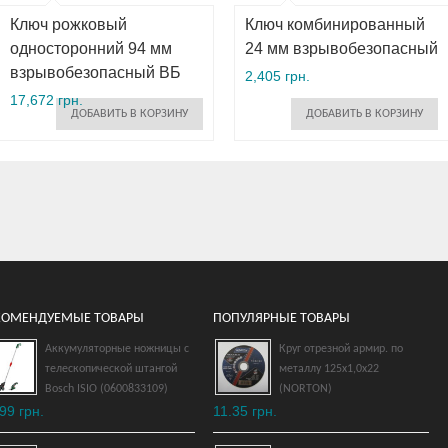
Ключ рожковый
Ключ комбинированный
односторонний 94 мм
24 мм взрывобезопасный
взрывобезопасный ВБ
2,405 грн.
17,672 грн.
ДОБАВИТЬ В КОРЗИНУ
ДОБАВИТЬ В КОРЗИНУ
КОМЕНДУЕМЫЕ ТОВАРЫ
ПОПУЛЯРНЫЕ ТОВАРЫ
Аккумуляторные ножницы с
Круг отрезной армир. по
телескопической штангой
металлу 125х1,0х22
Ключ комбинированный
Bosch ISIO (0600833109)
(NORTON)
32 мм взрывобезопасный
99 грн.
11.35 грн.
3,963 грн.