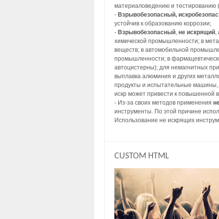
материаловедению и тестированию (
-
Взрывобезопасный, искробезопа
устойчив к образованию коррозии;
-
Взрывобезопасный
,
не искрящий
,
химической промышленности; в метал
веществ; в автомобильной промышлен
промышленности; в фармацевтическо
автоцистерны); для немагнитных пр
выплавка алюминия и других металл
продукты и испытательные машины, 
искр может привести к повышенной 
- Из-за своих методов применения
н
инструменты. По этой причине испол
Использование не искрящих инструм
CUSTOM HTML