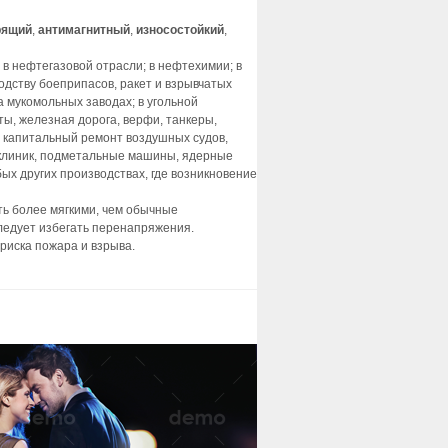
рящий
,
антимагнитный
,
износостойкий
,
в нефтегазовой отрасли; в нефтехимии; в
одству боеприпасов, ракет и взрывчатых
 мукомольных заводах; в угольной
ы, железная дорога, верфи, танкеры,
и капитальный ремонт воздушных судов,
 клиник, подметальные машины, ядерные
х других производствах, где возникновение
ь более мягкими, чем обычные
ледует избегать перенапряжения.
риска пожара и взрыва.