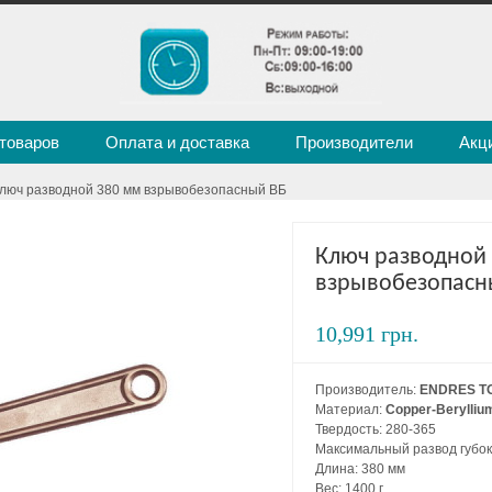
 товаров
Оплата и доставка
Производители
Акц
Ключ разводной 380 мм взрывобезопасный ВБ
Ключ разводной
взрывобезопасн
10,991 грн.
Производитель:
ENDRES T
Материал:
Copper-Berylliu
Твердость: 280-365
Максимальный развод губок
Длина: 380 мм
Вес: 1400 г