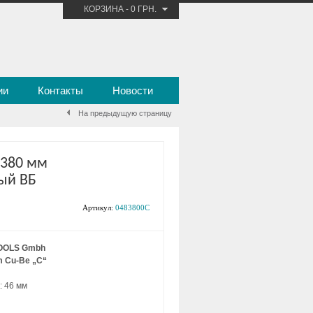
КОРЗИНА
-
0 ГРН.
ии
Контакты
Новости
На предыдущую страницу
 380 мм
ый ВБ
Артикул:
0483800C
OOLS Gmbh
m Cu-Be „C“
: 46 мм