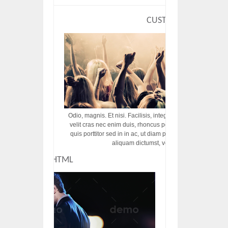
CUSTOM HTML
Odio, magnis. Et nisi. Facilisis, integer! Risus augue! Non tu
velit cras nec enim duis, rhoncus porttitor ac vut rhoncus d
quis porttitor sed in in ac, ut diam porttitor odio nunc tem
aliquam dictumst, vel amet tincidunt pulvi
CUSTOM HTML