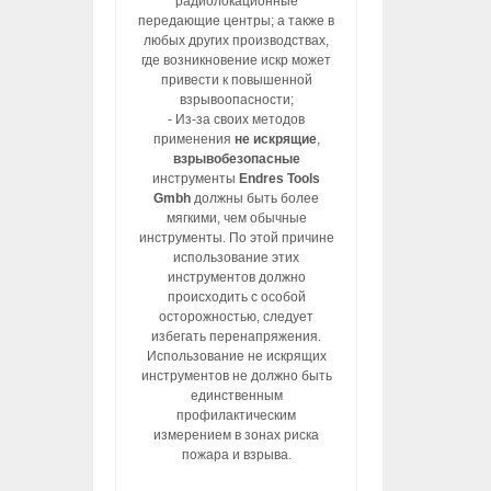
радиолокационные
передающие центры; а также в
любых других производствах,
где возникновение искр может
привести к повышенной
взрывоопасности;
- Из-за своих методов
применения
не искрящие
,
взрывобезопасные
инструменты
Endres Tools
Gmbh
должны быть более
мягкими, чем обычные
инструменты. По этой причине
использование этих
инструментов должно
происходить с особой
осторожностью, следует
избегать перенапряжения.
Использование не искрящих
инструментов не должно быть
единственным
профилактическим
измерением в зонах риска
пожара и взрыва.