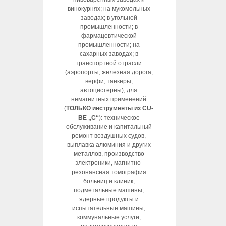
винокурнях; на мукомольных
заводах; в угольной
промышленности; в
фармацевтической
промышленности; на
сахарных заводах; в
транспортной отрасли
(аэропорты, железная дорога,
верфи, танкеры,
автоцистерны); для
немагнитных применений
(
ТОЛЬКО инструменты из CU-
BE „C“
): техническое
обслуживание и капитальный
ремонт воздушных судов,
выплавка алюминия и других
металлов, производство
электроники, магнитно-
резонансная томография
больниц и клиник,
подметальные машины,
ядерные продукты и
испытательные машины,
коммунальные услуги,