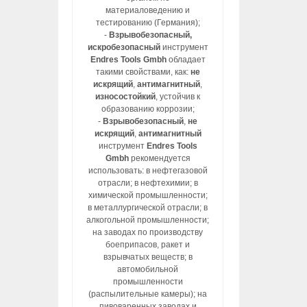
материаловедению и
тестированию (Германия);
-
Взрывобезопасный,
искробезопасный
инструмент
Endres Tools Gmbh
обладает
такими свойствами, как:
не
искрящий
,
антимагнитный
,
износостойкий
, устойчив к
образованию коррозии;
-
Взрывобезопасный
,
не
искрящий
,
антимагнитный
инструмент
Endres Tools
Gmbh
рекомендуется
использовать: в нефтегазовой
отрасли; в нефтехимии; в
химической промышленности;
в металлургической отрасли; в
алкогольной промышленности;
на заводах по производству
боеприпасов, ракет и
взрывчатых веществ; в
автомобильной
промышленности
(распылительные камеры); на
пивоваренных заводах и