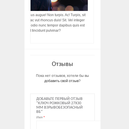
acilisis, integer! Risus augue! Non turpis. Ac! Turpis, sit
s, rhoncus porttitor ac vut rhoncus duis! Sit. Vel integer
in ac, ut diam porttitor odio nunc tempor dapibus quis est
m dictumst, vel amet tincidunt pulvinar?
Отзывы
Пока нет отзывов, хотели бы вы
добавить свой отзыв
?
ДОБАВЬТЕ ПЕРВЫЙ ОТЗЫВ
“КЛЮЧ РОЖКОВЫЙ 27Х30
ММ ВЗРЫВОБЕЗОПАСНЫЙ
ВБ”
Имя
*