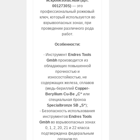
искробезопасный (арт.
0012730S)
— это
профессиональный рожковый
ключ, который используется во
взрывоопасных зонах, при
проведении различного рода
работ.
Особенности:
- Инструмент
Endres Tools
Gmbh
производится из
обладающих повышенной
прочностью и
износостойкостью, не
содержащих железа, сплавов
(медь-бериллий
Copper-
Beryllium Cu-Be „C“
или
специальная бронза
Specialbronze SB „S“
);
- Безопасность использования
инструментов
Endres Tools
Gmbh
во взрывоопасных зонах
0, 1, 2, 20, 21 и 22 класса
подтверждена федеральным
органом по