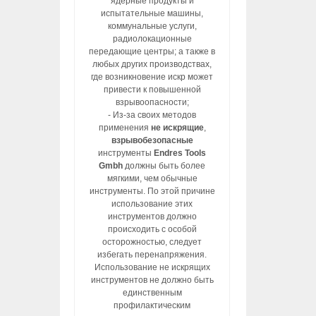
ядерные продукты и
испытательные машины,
коммунальные услуги,
радиолокационные
передающие центры; а также в
любых других производствах,
где возникновение искр может
привести к повышенной
взрывоопасности;
- Из-за своих методов
применения
не искрящие
,
взрывобезопасные
инструменты
Endres Tools
Gmbh
должны быть более
мягкими, чем обычные
инструменты. По этой причине
использование этих
инструментов должно
происходить с особой
осторожностью, следует
избегать перенапряжения.
Использование не искрящих
инструментов не должно быть
единственным
профилактическим