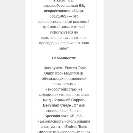
1.11/16″ x 2″
взрывобезопасный ВБ,
искробезопасный (арт.
0017146S)
— это
профессиональный рожковый
дюймовый ключ, который
используется во
взрывоопасных зонах, при
проведении различного рода
работ.
Особенности:
- Инструмент
Endres Tools
Gmbh
производится из
обладающих повышенной
прочностью и
износостойкостью, не
содержащих железа, сплавов
(медь-бериллий
Copper-
Beryllium Cu-Be „C“
или
специальная бронза
Specialbronze SB „S“
);
- Безопасность использования
инструментов
Endres Tools
Gmbh
во взрывоопасных зонах