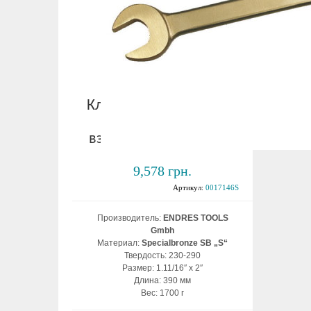
Ключ рожковый дюйм.
1.11/16″ x 2″
взрывобезопасный ВБ
9,578 грн.
Артикул:
0017146S
Производитель:
ENDRES TOOLS
Gmbh
Материал:
Specialbronze SB „S“
Твердость: 230-290
Размер: 1.11/16″ x 2″
Длина: 390 мм
Вес: 1700 г