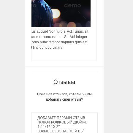
acilisis, integer! Risus augue! Non turpis. Ac! Turpis, sit
s, rhoncus porttitor ac vut rhoncus duis! Sit. Vel integer
in ac, ut diam porttitor odio nunc tempor dapibus quis est
m dictumst, vel amet tincidunt pulvinar?
Отзывы
Пока нет отзывов, хотели бы вы
добавить свой отзыв
?
ДОБАВЬТЕ ПЕРВЫЙ ОТЗЫВ
“КЛЮЧ РОЖКОВЫЙ ДЮЙМ.
1.11/16" X 2"
ВЗРЫВОБЕЗОПАСНЫЙ ВБ”