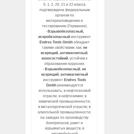
0, 1, 2, 20, 21 и 22 класса
подтверждена федеральным
органом по
материаловедению и
тестированию (Германия);
-
Взрывобезопасный,
искробезопасный
инструмент
Endres Tools Gmbh
обладает
такими свойствами, как:
не
искрящий
,
антимагнитный
,
износостойкий
, устойчив к
образованию коррозии;
-
Взрывобезопасный
,
не
искрящий
,
антимагнитный
инструмент
Endres Tools
Gmbh
рекомендуется
использовать: в нефтегазовой
отрасли; в нефтехимии; в
химической промышленности;
в металлургической отрасли; в
алкогольной промышленности;
на заводах по производству
боеприпасов, ракет и
взрывчатых веществ; в
автомобильной