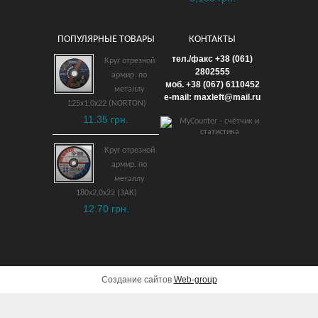
ПОПУЛЯРНЫЕ ТОВАРЫ
КОНТАКТЫ
Набор 6 гран. шар.
тел./факс +38 (061)
Круг отрезной
ключей 9 предм.
2802555
армир. по
моб. +38 (067) 6110452
взрывобезопасный ВБ
металлу
e-mail: maxleft@mail.ru
125х1,0х22 (NORTON)
12,192 грн.
11.35 грн.
ДОБАВИТЬ В КОРЗИНУ
Круг отрезной
армир. по
металлу
180х2,0х22 (ЗАК)
12.70 грн.
Создание сайтов
Web-group
Ключ накидной изогнутый