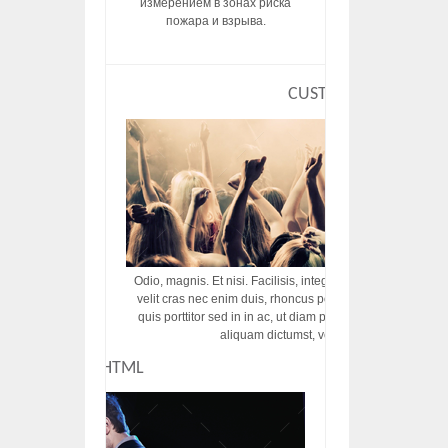
измерением в зонах риска
пожара и взрыва.
CUSTOM HTML
Odio, magnis. Et nisi. Facilisis, integer! Risus augue! Non tu
velit cras nec enim duis, rhoncus porttitor ac vut rhoncus d
quis porttitor sed in in ac, ut diam porttitor odio nunc tem
aliquam dictumst, vel amet tincidunt pulvi
CUSTOM HTML