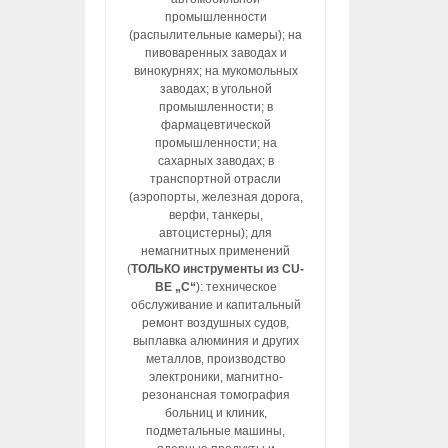
промышленности
(распылительные камеры); на
пивоваренных заводах и
винокурнях; на мукомольных
заводах; в угольной
промышленности; в
фармацевтической
промышленности; на
сахарных заводах; в
транспортной отрасли
(аэропорты, железная дорога,
верфи, танкеры,
автоцистерны); для
немагнитных применений
(
ТОЛЬКО инструменты из CU-
BE „C“
): техническое
обслуживание и капитальный
ремонт воздушных судов,
выплавка алюминия и других
металлов, производство
электроники, магнитно-
резонансная томография
больниц и клиник,
подметальные машины,