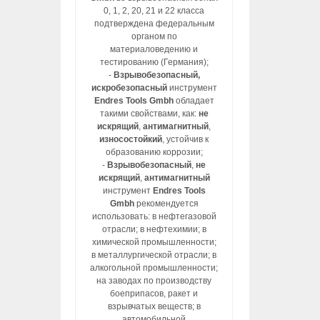
0, 1, 2, 20, 21 и 22 класса
подтверждена федеральным
органом по
материаловедению и
тестированию (Германия);
-
Взрывобезопасный,
искробезопасный
инструмент
Endres Tools Gmbh
обладает
такими свойствами, как:
не
искрящий
,
антимагнитный
,
износостойкий
, устойчив к
образованию коррозии;
-
Взрывобезопасный
,
не
искрящий
,
антимагнитный
инструмент
Endres Tools
Gmbh
рекомендуется
использовать: в нефтегазовой
отрасли; в нефтехимии; в
химической промышленности;
в металлургической отрасли; в
алкогольной промышленности;
на заводах по производству
боеприпасов, ракет и
взрывчатых веществ; в
автомобильной