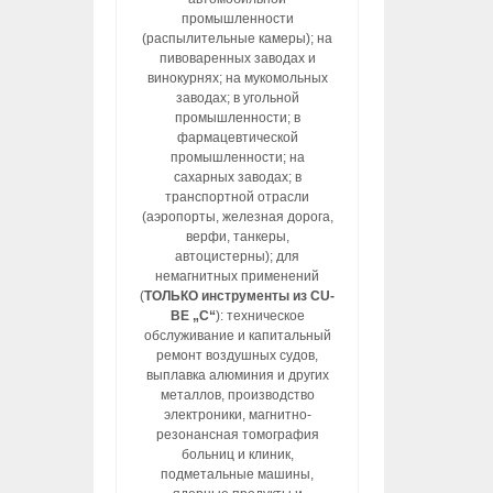
промышленности
(распылительные камеры); на
пивоваренных заводах и
винокурнях; на мукомольных
заводах; в угольной
промышленности; в
фармацевтической
промышленности; на
сахарных заводах; в
транспортной отрасли
(аэропорты, железная дорога,
верфи, танкеры,
автоцистерны); для
немагнитных применений
(
ТОЛЬКО инструменты из CU-
BE „C“
): техническое
обслуживание и капитальный
ремонт воздушных судов,
выплавка алюминия и других
металлов, производство
электроники, магнитно-
резонансная томография
больниц и клиник,
подметальные машины,