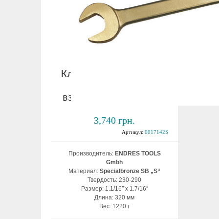
Ключ рожковый дюйм.
1.1/16″ x 1.7/16″
взрывобезопасный ВБ
3,740 грн.
Артикул:
0017142S
Производитель:
ENDRES TOOLS
Gmbh
Материал:
Specialbronze SB „S“
Твердость: 230-290
Размер: 1.1/16″ x 1.7/16″
Длина: 320 мм
Вес: 1220 г