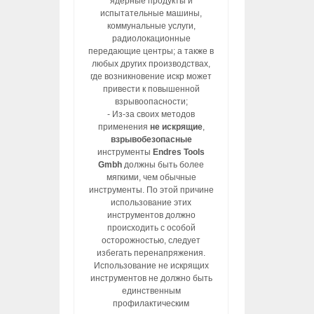
ядерные продукты и
испытательные машины,
коммунальные услуги,
радиолокационные
передающие центры; а также в
любых других производствах,
где возникновение искр может
привести к повышенной
взрывоопасности;
- Из-за своих методов
применения
не искрящие
,
взрывобезопасные
инструменты
Endres Tools
Gmbh
должны быть более
мягкими, чем обычные
инструменты. По этой причине
использование этих
инструментов должно
происходить с особой
осторожностью, следует
избегать перенапряжения.
Использование не искрящих
инструментов не должно быть
единственным
профилактическим