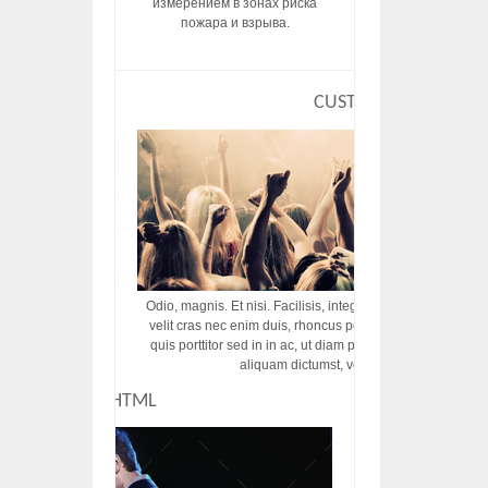
измерением в зонах риска
пожара и взрыва.
CUSTOM HTML
Odio, magnis. Et nisi. Facilisis, integer! Risus augue! Non tu
velit cras nec enim duis, rhoncus porttitor ac vut rhoncus d
quis porttitor sed in in ac, ut diam porttitor odio nunc tem
aliquam dictumst, vel amet tincidunt pulvi
CUSTOM HTML