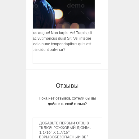
acilisis, integer! Risus augue! Non turpis. Ac! Turpis, sit
s, rhoncus porttitor ac vut rhoncus duis! Sit. Vel integer
in ac, ut diam porttitor odio nunc tempor dapibus quis est
m dictumst, vel amet tincidunt pulvinar?
Отзывы
Пока нет отзывов, хотели бы вы
добавить свой отзыв
?
ДОБАВЬТЕ ПЕРВЫЙ ОТЗЫВ
“КЛЮЧ РОЖКОВЫЙ ДЮЙМ.
1.1/16" X 1.7/16"
ВЗРЫВОБЕЗОПАСНЫЙ ВБ”