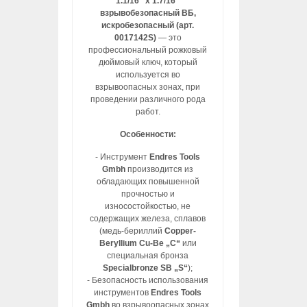
1.1/16″ x 1.7/16″
взрывобезопасный ВБ,
искробезопасный (арт.
0017142S)
— это
профессиональный рожковый
дюймовый ключ, который
используется во
взрывоопасных зонах, при
проведении различного рода
работ.
Особенности:
- Инструмент
Endres Tools
Gmbh
производится из
обладающих повышенной
прочностью и
износостойкостью, не
содержащих железа, сплавов
(медь-бериллий
Copper-
Beryllium Cu-Be „C“
или
специальная бронза
Specialbronze SB „S“
);
- Безопасность использования
инструментов
Endres Tools
Gmbh
во взрывоопасных зонах