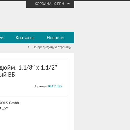
КОРЗИНА
-
0 ГРН.
ии
Контакты
Новости
На предыдущую страницу
юйм. 1.1/8″ x 1.1/2″
ый ВБ
Артикул:
0017132S
OOLS Gmbh
B „S“