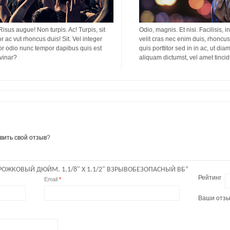
 Risus augue! Non turpis. Ac! Turpis, sit
Odio, magnis. Et nisi. Facilisis, i
or ac vut rhoncus duis! Sit. Vel integer
velit cras nec enim duis, rhoncus 
titor odio nunc tempor dapibus quis est
quis porttitor sed in in ac, ut di
lvinar?
aliquam dictumst, vel amet tinci
вить свой отзыв
?
ОЖКОВЫЙ ДЮЙМ. 1.1/8" X 1.1/2" ВЗРЫВОБЕЗОПАСНЫЙ ВБ”
Рейтинг
Email
*
Ваши отз