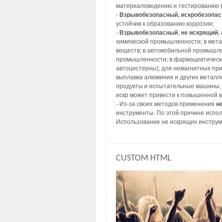
материаловедению и тестированию (
-
Взрывобезопасный, искробезопа
устойчив к образованию коррозии;
-
Взрывобезопасный
,
не искрящий
,
химической промышленности; в метал
веществ; в автомобильной промышлен
промышленности; в фармацевтическо
автоцистерны); для немагнитных пр
выплавка алюминия и других металл
продукты и испытательные машины, 
искр может привести к повышенной 
- Из-за своих методов применения
н
инструменты. По этой причине испол
Использование не искрящих инструм
CUSTOM HTML