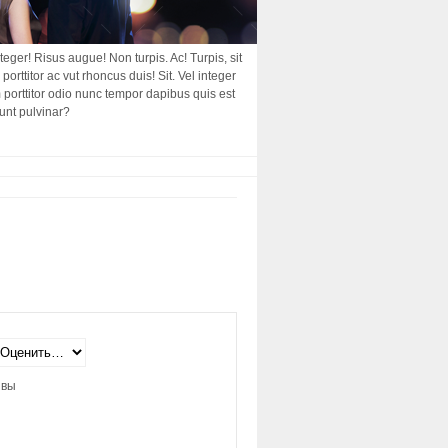
nteger! Risus augue! Non turpis. Ac! Turpis, sit
porttitor ac vut rhoncus duis! Sit. Vel integer
am porttitor odio nunc tempor dapibus quis est
dunt pulvinar?
ывы