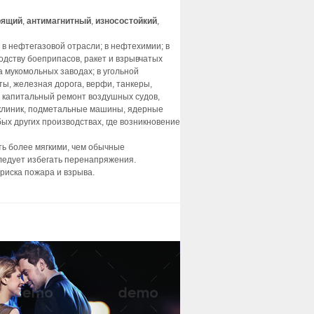
рящий
,
антимагнитный
,
износостойкий
,
в нефтегазовой отрасли; в нефтехимии; в
одству боеприпасов, ракет и взрывчатых
 мукомольных заводах; в угольной
ы, железная дорога, верфи, танкеры,
и капитальный ремонт воздушных судов,
 клиник, подметальные машины, ядерные
х других производствах, где возникновение
ь более мягкими, чем обычные
ледует избегать перенапряжения.
риска пожара и взрыва.