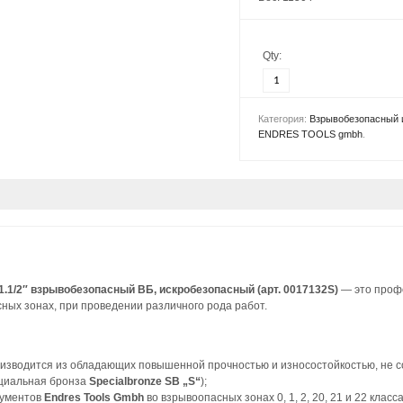
Qty:
Категория:
Взрывобезопасный 
ENDRES TOOLS gmbh
.
.1/2″ взрывобезопасный ВБ, искробезопасный (арт. 0017132S)
— это проф
ных зонах, при проведении различного рода работ.
изводится из обладающих повышенной прочностью и износостойкостью, не с
циальная бронза
Specialbronze SB „S“
);
рументов
Endres Tools Gmbh
во взрывоопасных зонах 0, 1, 2, 20, 21 и 22 кл