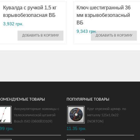
Кувалда с ручкой 1,5 кг
Ключ шестигранный 36
взрывобезопасная ВБ
мм взрывобезопасный
ВБ
3,932 грн.
9,343 грн.
ДОБАВИТЬ В КОРЗИНУ
ДОБАВИТЬ В КОРЗИНУ
КОМЕНДУЕМЫЕ ТОВАРЫ
ПОПУЛЯРНЫЕ ТОВАРЫ
Аккумуляторные ножницы с
Круг отрезной армир. по
телескопической штангой
металлу 125х1,0х22
Ключ накидной изогнутый
Bosch ISIO (0600833109)
(NORTON)
27х30 мм
99 грн.
11.35 грн.
взрывобезопасный ВБ