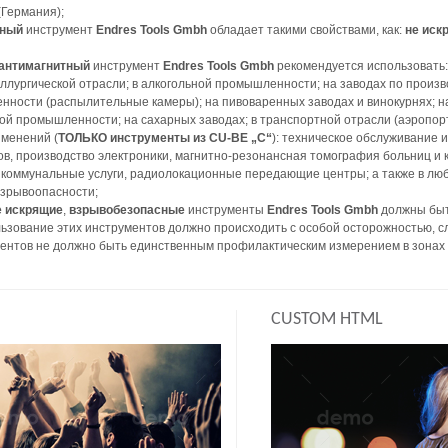
Германия);
сный
инструмент
Endres Tools Gmbh
обладает такими свойствами, как:
не иск
антимагнитный
инструмент
Endres Tools Gmbh
рекомендуется использовать: 
лургической отрасли; в алкогольной промышленности; на заводах по произв
ности (распылительные камеры); на пивоваренных заводах и винокурнях; на
й промышленности; на сахарных заводах; в транспортной отрасли (аэропорт
именений (
ТОЛЬКО инструменты из CU-BE „C“
): техническое обслуживание 
ов, производство электроники, магнитно-резонансная томография больниц и
коммунальные услуги, радиолокационные передающие центры; а также в любы
взрывоопасности;
е искрящие
,
взрывобезопасные
инструменты
Endres Tools Gmbh
должны быт
ьзование этих инструментов должно происходить с особой осторожностью, с
ентов не должно быть единственным профилактическим измерением в зонах 
CUSTOM HTML