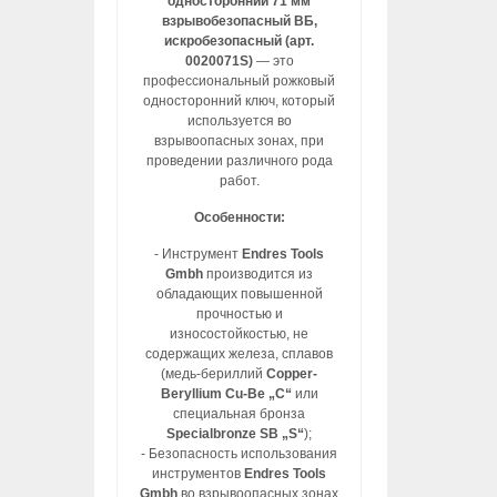
односторонний 71 мм
взрывобезопасный ВБ,
искробезопасный (арт.
0020071S)
— это
профессиональный рожковый
односторонний ключ, который
используется во
взрывоопасных зонах, при
проведении различного рода
работ.
Особенности:
- Инструмент
Endres Tools
Gmbh
производится из
обладающих повышенной
прочностью и
износостойкостью, не
содержащих железа, сплавов
(медь-бериллий
Copper-
Beryllium Cu-Be „C“
или
специальная бронза
Specialbronze SB „S“
);
- Безопасность использования
инструментов
Endres Tools
Gmbh
во взрывоопасных зонах