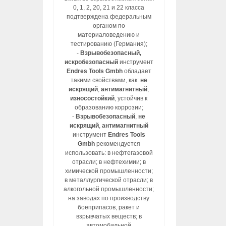
0, 1, 2, 20, 21 и 22 класса
подтверждена федеральным
органом по
материаловедению и
тестированию (Германия);
-
Взрывобезопасный,
искробезопасный
инструмент
Endres Tools Gmbh
обладает
такими свойствами, как:
не
искрящий
,
антимагнитный
,
износостойкий
, устойчив к
образованию коррозии;
-
Взрывобезопасный
,
не
искрящий
,
антимагнитный
инструмент
Endres Tools
Gmbh
рекомендуется
использовать: в нефтегазовой
отрасли; в нефтехимии; в
химической промышленности;
в металлургической отрасли; в
алкогольной промышленности;
на заводах по производству
боеприпасов, ракет и
взрывчатых веществ; в
автомобильной