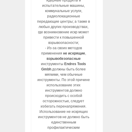
ядерные продукты и
испытательные машины,
коммунальные услуги,
радиолокационные
передающие центры; а также в
любых других производствах,
где возникновение искр может
привести к повышенной
взрывоопасности;
- Из-за своих методов
применения
не искрящие
,
взрывобезопасные
инструменты
Endres Tools
Gmbh
должны быть более
мягкими, чем обычные
инструменты. По этой причине
использование этих
инструментов должно
происходить с особой
осторожностью, следует
избегать перенапряжения.
Использование не искрящих
инструментов не должно быть
единственным
профилактическим