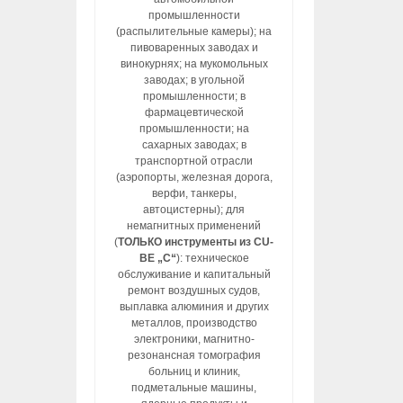
промышленности
(распылительные камеры); на
пивоваренных заводах и
винокурнях; на мукомольных
заводах; в угольной
промышленности; в
фармацевтической
промышленности; на
сахарных заводах; в
транспортной отрасли
(аэропорты, железная дорога,
верфи, танкеры,
автоцистерны); для
немагнитных применений
(
ТОЛЬКО инструменты из CU-
BE „C“
): техническое
обслуживание и капитальный
ремонт воздушных судов,
выплавка алюминия и других
металлов, производство
электроники, магнитно-
резонансная томография
больниц и клиник,
подметальные машины,