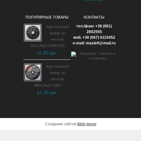
ПОПУЛЯРНЫЕ ТОВАРЫ
КОНТАКТЫ
Ключ комбинированный
тел./факс +38 (061)
Круг отрезной
25 мм взрывобезопасный
2802555
армир. по
моб. +38 (067) 6110452
металлу
2,298 грн.
e-mail: maxleft@mail.ru
125х1,0х22 (NORTON)
11.35 грн.
ДОБАВИТЬ В КОРЗИНУ
Круг отрезной
армир. по
металлу
180х2,0х22 (ЗАК)
12.70 грн.
Создание сайтов
Web-group
Ключ рожковый 16х17 мм