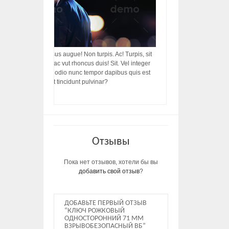
acilisis, integer! Risus augue! Non turpis. Ac! Turpis, sit
s, rhoncus porttitor ac vut rhoncus duis! Sit. Vel integer
in ac, ut diam porttitor odio nunc tempor dapibus quis est
m dictumst, vel amet tincidunt pulvinar?
Отзывы
Пока нет отзывов, хотели бы вы
добавить свой отзыв
?
ДОБАВЬТЕ ПЕРВЫЙ ОТЗЫВ
“КЛЮЧ РОЖКОВЫЙ
ОДНОСТОРОННИЙ 71 ММ
ВЗРЫВОБЕЗОПАСНЫЙ ВБ”