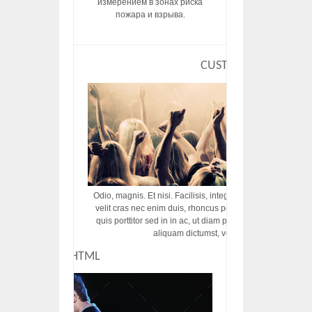
измерением в зонах риска
пожара и взрыва.
CUSTOM HTML
Odio, magnis. Et nisi. Facilisis, integer! Risus augue! Non tu
velit cras nec enim duis, rhoncus porttitor ac vut rhoncus d
quis porttitor sed in in ac, ut diam porttitor odio nunc tem
aliquam dictumst, vel amet tincidunt pulvi
CUSTOM HTML