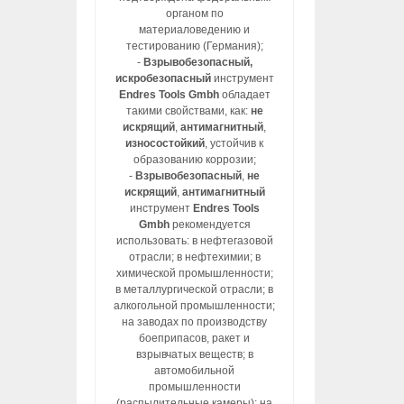
органом по
материаловедению и
тестированию (Германия);
-
Взрывобезопасный,
искробезопасный
инструмент
Endres Tools Gmbh
обладает
такими свойствами, как:
не
искрящий
,
антимагнитный
,
износостойкий
, устойчив к
образованию коррозии;
-
Взрывобезопасный
,
не
искрящий
,
антимагнитный
инструмент
Endres Tools
Gmbh
рекомендуется
использовать: в нефтегазовой
отрасли; в нефтехимии; в
химической промышленности;
в металлургической отрасли; в
алкогольной промышленности;
на заводах по производству
боеприпасов, ракет и
взрывчатых веществ; в
автомобильной
промышленности
(распылительные камеры); на