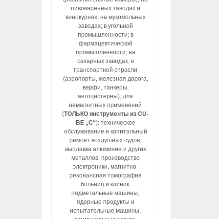
пивоваренных заводах и
винокурнях; на мукомольных
заводах; в угольной
промышленности; в
фармацевтической
промышленности; на
сахарных заводах; в
транспортной отрасли
(аэропорты, железная дорога,
верфи, танкеры,
автоцистерны); для
немагнитных применений
(
ТОЛЬКО инструменты из CU-
BE „C“
): техническое
обслуживание и капитальный
ремонт воздушных судов,
выплавка алюминия и других
металлов, производство
электроники, магнитно-
резонансная томография
больниц и клиник,
подметальные машины,
ядерные продукты и
испытательные машины,