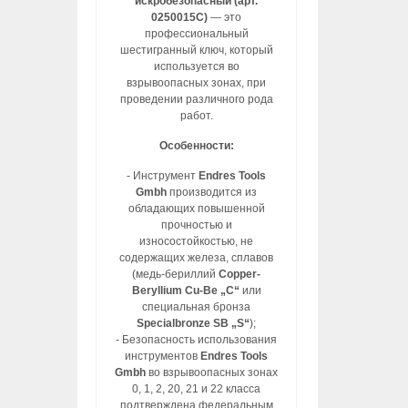
искробезопасный (арт.
0250015C)
— это
профессиональный
шестигранный ключ, который
используется во
взрывоопасных зонах, при
проведении различного рода
работ.
Особенности:
- Инструмент
Endres Tools
Gmbh
производится из
обладающих повышенной
прочностью и
износостойкостью, не
содержащих железа, сплавов
(медь-бериллий
Copper-
Beryllium Cu-Be „C“
или
специальная бронза
Specialbronze SB „S“
);
- Безопасность использования
инструментов
Endres Tools
Gmbh
во взрывоопасных зонах
0, 1, 2, 20, 21 и 22 класса
подтверждена федеральным