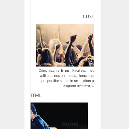
CUSTOM HTML
Odio, magnis. Et nisi. Facilisis, integer! Risus augue! Non tu
velit cras nec enim duis, rhoncus porttitor ac vut rhoncus d
quis porttitor sed in in ac, ut diam porttitor odio nunc tem
aliquam dictumst, vel amet tincidunt pulvi
CUSTOM HTML