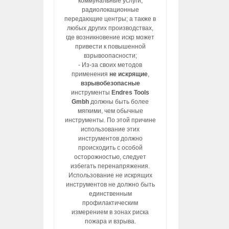
коммунальные услуги,
радиолокационные
передающие центры; а также в
любых других производствах,
где возникновение искр может
привести к повышенной
взрывоопасности;
- Из-за своих методов
применения
не искрящие
,
взрывобезопасные
инструменты
Endres Tools
Gmbh
должны быть более
мягкими, чем обычные
инструменты. По этой причине
использование этих
инструментов должно
происходить с особой
осторожностью, следует
избегать перенапряжения.
Использование не искрящих
инструментов не должно быть
единственным
профилактическим
измерением в зонах риска
пожара и взрыва.