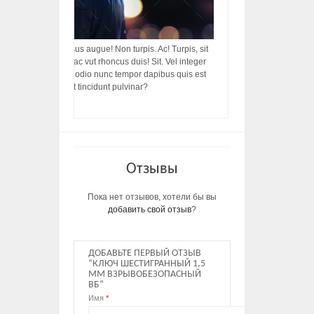
acilisis, integer! Risus augue! Non turpis. Ac! Turpis, sit
s, rhoncus porttitor ac vut rhoncus duis! Sit. Vel integer
in ac, ut diam porttitor odio nunc tempor dapibus quis est
m dictumst, vel amet tincidunt pulvinar?
Отзывы
Пока нет отзывов, хотели бы вы
добавить свой отзыв
?
ДОБАВЬТЕ ПЕРВЫЙ ОТЗЫВ
“КЛЮЧ ШЕСТИГРАННЫЙ 1,5
ММ ВЗРЫВОБЕЗОПАСНЫЙ
ВБ”
Имя
*