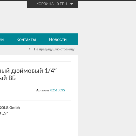
КОРЗИНА
-
0 ГРН.
ии
Контакты
Новости
На предыдущую страницу
ный дюймовый 1/4″
ый ВБ
Артикул:
0251009S
OOLS Gmbh
B „S“