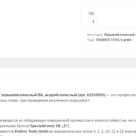
Qty:
Категория:
Взрывобезопасный 
Tags:
ENDRES TOOLS gmbh
.
взрывобезопасный ВБ, искробезопасный (арт. 0251009S)
— это професси
ных зонах, при проведении различного рода работ.
изводится из обладающих повышенной прочностью и износостойкостью, не с
циальная бронза
Specialbronze SB „S“
);
рументов
Endres Tools Gmbh
во взрывоопасных зонах 0, 1, 2, 20, 21 и 22 кл