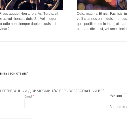
 Risus augue! Non turpis. Ac! Turpis, sit
Odio, magnis. Et nisi. Facilisis, i
or ac vut rhoncus duis! Sit. Vel integer
velit cras nec enim duis, rhoncus 
titor odio nunc tempor dapibus quis est
quis porttitor sed in in ac, ut di
lvinar?
aliquam dictumst, vel amet tinci
вить свой отзыв
?
 ШЕСТИГРАННЫЙ ДЮЙМОВЫЙ 1/4" ВЗРЫВОБЕЗОПАСНЫЙ ВБ”
Рейтинг
Email
*
Ваши отз