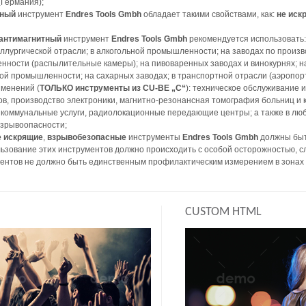
Германия);
сный
инструмент
Endres Tools Gmbh
обладает такими свойствами, как:
не иск
антимагнитный
инструмент
Endres Tools Gmbh
рекомендуется использовать: 
лургической отрасли; в алкогольной промышленности; на заводах по произв
ности (распылительные камеры); на пивоваренных заводах и винокурнях; на
й промышленности; на сахарных заводах; в транспортной отрасли (аэропорт
именений (
ТОЛЬКО инструменты из CU-BE „C“
): техническое обслуживание 
ов, производство электроники, магнитно-резонансная томография больниц и
коммунальные услуги, радиолокационные передающие центры; а также в любы
взрывоопасности;
е искрящие
,
взрывобезопасные
инструменты
Endres Tools Gmbh
должны быт
ьзование этих инструментов должно происходить с особой осторожностью, с
ентов не должно быть единственным профилактическим измерением в зонах 
CUSTOM HTML