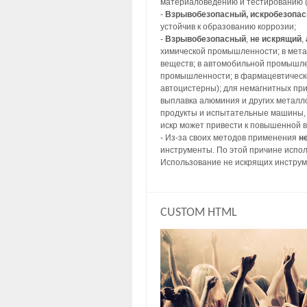
материаловедению и тестированию (
-
Взрывобезопасный, искробезопа
устойчив к образованию коррозии;
-
Взрывобезопасный
,
не искрящий
,
химической промышленности; в метал
веществ; в автомобильной промышлен
промышленности; в фармацевтическо
автоцистерны); для немагнитных пр
выплавка алюминия и других металл
продукты и испытательные машины, 
искр может привести к повышенной 
- Из-за своих методов применения
н
инструменты. По этой причине испол
Использование не искрящих инструм
CUSTOM HTML