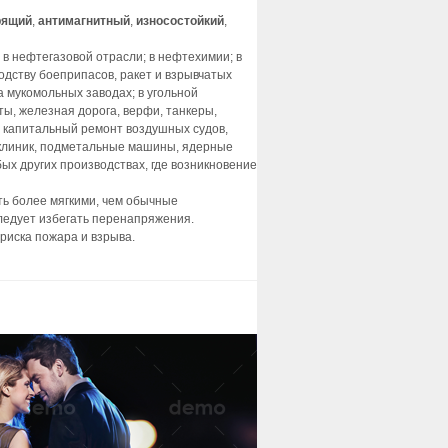
рящий
,
антимагнитный
,
износостойкий
,
в нефтегазовой отрасли; в нефтехимии; в
одству боеприпасов, ракет и взрывчатых
 мукомольных заводах; в угольной
ы, железная дорога, верфи, танкеры,
и капитальный ремонт воздушных судов,
 клиник, подметальные машины, ядерные
х других производствах, где возникновение
ь более мягкими, чем обычные
ледует избегать перенапряжения.
риска пожара и взрыва.