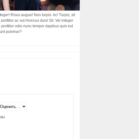
nteger! Risus augue! Non turpis. Ac! Turpis, sit
porttitor ac vut rhoncus duis! Sit. Vel integer
am porttitor odio nunc tempor dapibus quis est
dunt pulvinar?
ывы