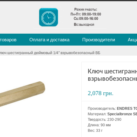
 товаров
Оплата и доставка
Производители
Акц
Ключ шестигранный дюймовый 1/4″ взрывобезопасный ВБ
Ключ шестигран
взрывобезопасн
2,078 грн.
Производитель:
ENDRES T
Материал:
Specialbronze S
Твердость: 230-290
Длина: 90 мм
Вес: 33 г