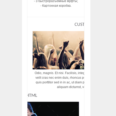
- 3 быстроразъемные муфты;
- Картонная коробка.
CUSTOM HTML
Odio, magnis. Et nisi. Facilisis, integer! Risus augue! Non tu
velit cras nec enim duis, rhoncus porttitor ac vut rhoncus d
quis porttitor sed in in ac, ut diam porttitor odio nunc tem
aliquam dictumst, vel amet tincidunt pulvi
CUSTOM HTML