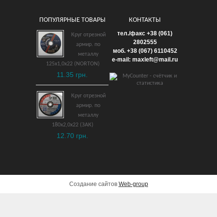
ПОПУЛЯРНЫЕ ТОВАРЫ
КОНТАКТЫ
Многофункциональный
тел./факс +38 (061)
Круг отрезной
инструмент Metabo MT
2802555
армир. по
моб. +38 (067) 6110452
400 Quick Set
металлу
e-mail: maxleft@mail.ru
125х1,0х22 (NORTON)
8,327 грн.
11.35 грн.
ДОБАВИТЬ В КОРЗИНУ
Круг отрезной
армир. по
металлу
180х2,0х22 (ЗАК)
12.70 грн.
Создание сайтов
Web-group
Куртка с подогревом
Metabo HJA 14.4-18 (XS)