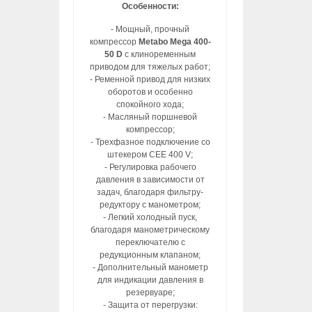
Особенности:
- Мощный, прочный
компрессор
Metabo Mega 400-
50 D
с клиноременным
приводом для тяжелых работ;
- Ременной привод для низких
оборотов и особенно
спокойного хода;
- Масляный поршневой
компрессор;
- Трехфазное подключение со
штекером CEE 400 V;
- Регулировка рабочего
давления в зависимости от
задач, благодаря фильтру-
редуктору с манометром;
- Легкий холодный пуск,
благодаря манометрическому
переключателю с
редукционным клапаном;
- Дополнительный манометр
для индикации давления в
резервуаре;
- Защита от перегрузки: