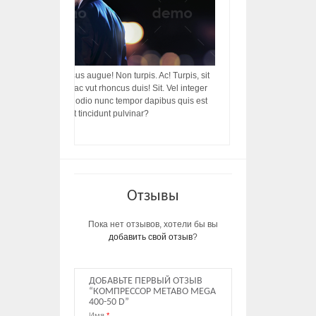
acilisis, integer! Risus augue! Non turpis. Ac! Turpis, sit
s, rhoncus porttitor ac vut rhoncus duis! Sit. Vel integer
in ac, ut diam porttitor odio nunc tempor dapibus quis est
m dictumst, vel amet tincidunt pulvinar?
Отзывы
Пока нет отзывов, хотели бы вы
добавить свой отзыв
?
ДОБАВЬТЕ ПЕРВЫЙ ОТЗЫВ
“КОМПРЕССОР METABO MEGA
400-50 D”
Имя
*