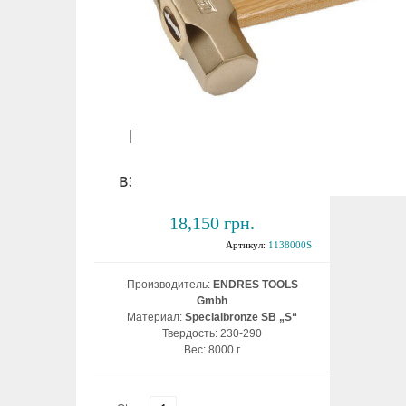
Кувалда для руды с
ручкой 8,0 кг
взрывобезопасная ВБ
18,150 грн.
Артикул:
1138000S
Производитель:
ENDRES TOOLS
Gmbh
Материал:
Specialbronze SB „S“
Твердость: 230-290
Вес: 8000 г