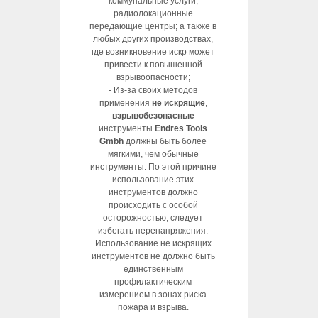
коммунальные услуги,
радиолокационные
передающие центры; а также в
любых других производствах,
где возникновение искр может
привести к повышенной
взрывоопасности;
- Из-за своих методов
применения
не искрящие
,
взрывобезопасные
инструменты
Endres Tools
Gmbh
должны быть более
мягкими, чем обычные
инструменты. По этой причине
использование этих
инструментов должно
происходить с особой
осторожностью, следует
избегать перенапряжения.
Использование не искрящих
инструментов не должно быть
единственным
профилактическим
измерением в зонах риска
пожара и взрыва.