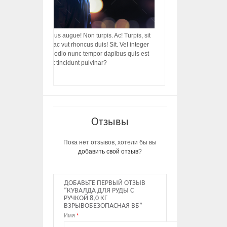
acilisis, integer! Risus augue! Non turpis. Ac! Turpis, sit
s, rhoncus porttitor ac vut rhoncus duis! Sit. Vel integer
in ac, ut diam porttitor odio nunc tempor dapibus quis est
m dictumst, vel amet tincidunt pulvinar?
Отзывы
Пока нет отзывов, хотели бы вы
добавить свой отзыв
?
ДОБАВЬТЕ ПЕРВЫЙ ОТЗЫВ
“КУВАЛДА ДЛЯ РУДЫ С
РУЧКОЙ 8,0 КГ
ВЗРЫВОБЕЗОПАСНАЯ ВБ”
Имя
*