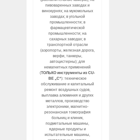
пивоваренных заводах и
винокурнях; на мукомольных
заводах; в угольной
промышленности; в
фармацевтической
промышленности; на
сахарных заводах; в
транспортной отрасли
(аэропорты, железная дорога,
верфи, танкеры,
автоцистерны); для
немагнитных применений
(
ТОЛЬКО инструменты из CU-
BE „C“
): техническое
обслуживание и капитальный
ремонт воздушных судов,
выплавка алюминия и других
металлов, производство
электроники, магнитно-
резонансная томография
больниц и клиник,
подметальные машины,
ядерные продукты и
испытательные машины,