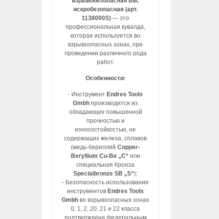
взрывобезопасная ВБ,
искробезопасная (арт.
1138000S)
— это
профессиональная кувалда,
которая используется во
взрывоопасных зонах, при
проведении различного рода
работ.
Особенности:
- Инструмент
Endres Tools
Gmbh
производится из
обладающих повышенной
прочностью и
износостойкостью, не
содержащих железа, сплавов
(медь-бериллий
Copper-
Beryllium Cu-Be „C“
или
специальная бронза
Specialbronze SB „S“
);
- Безопасность использования
инструментов
Endres Tools
Gmbh
во взрывоопасных зонах
0, 1, 2, 20, 21 и 22 класса
подтверждена федеральным