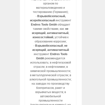
органом по
материаловедению и
тестированию (Германия);
-
Взрывобезопасный,
искробезопасный
инструмент
Endres Tools Gmbh
обладает
такими свойствами, как:
не
искрящий
,
антимагнитный
,
износостойкий
, устойчив к
образованию коррозии;
-
Взрывобезопасный
,
не
искрящий
,
антимагнитный
инструмент
Endres Tools
Gmbh
рекомендуется
использовать: в нефтегазовой
отрасли; в нефтехимии; в
химической промышленности;
в металлургической отрасли; в
алкогольной промышленности;
на заводах по производству
боеприпасов, ракет и
взрывчатых веществ; в
автомобильной
промышленности
(распылительные камеры); на