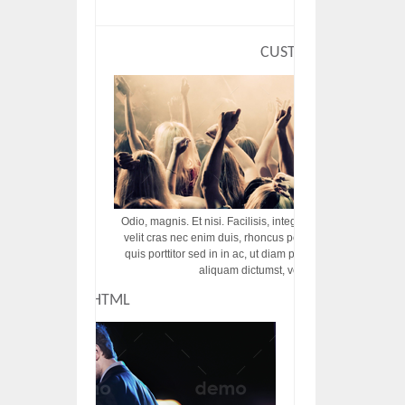
CUSTOM HTML
Odio, magnis. Et nisi. Facilisis, integer! Risus augue! Non tu
velit cras nec enim duis, rhoncus porttitor ac vut rhoncus d
quis porttitor sed in in ac, ut diam porttitor odio nunc tem
aliquam dictumst, vel amet tincidunt pulvi
CUSTOM HTML