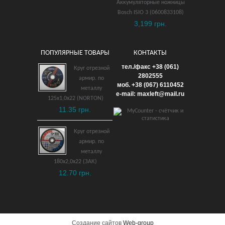
Аккумуляторные ножницы
Bosch ISIO 3 (0600833108)
3,199 грн.
ПОПУЛЯРНЫЕ ТОВАРЫ
КОНТАКТЫ
Дисковая пила MAKITA
тел./факс +38 (061)
Круг отрезной
5705RK
2802555
армир. по
моб. +38 (067) 6110452
металлу
3,099 грн.
e-mail: maxleft@mail.ru
125х1,0х22 (NORTON)
11.35 грн.
ДОБАВИТЬ В КОРЗИНУ
Круг отрезной
армир. по
металлу
180х2,0х22 (ЗАК)
12.70 грн.
Создание сайтов
Web-group