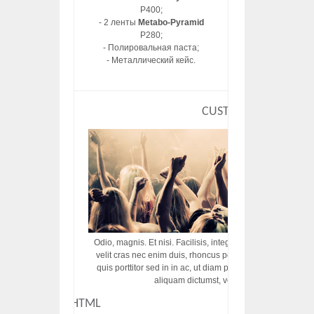
P400;
- 2 ленты
Metabo-Pyramid
P280;
- Полировальная паста;
- Металлический кейс.
CUSTOM HTML
Odio, magnis. Et nisi. Facilisis, integer! Risus augue! Non tu
velit cras nec enim duis, rhoncus porttitor ac vut rhoncus d
quis porttitor sed in in ac, ut diam porttitor odio nunc tem
aliquam dictumst, vel amet tincidunt pulvi
CUSTOM HTML