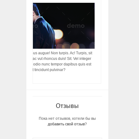
acilisis, integer! Risus augue! Non turpis. Ac! Turpis, sit
s, rhoncus porttitor ac vut rhoncus duis! Sit. Vel integer
in ac, ut diam porttitor odio nunc tempor dapibus quis est
m dictumst, vel amet tincidunt pulvinar?
Отзывы
Пока нет отзывов, хотели бы вы
добавить свой отзыв
?