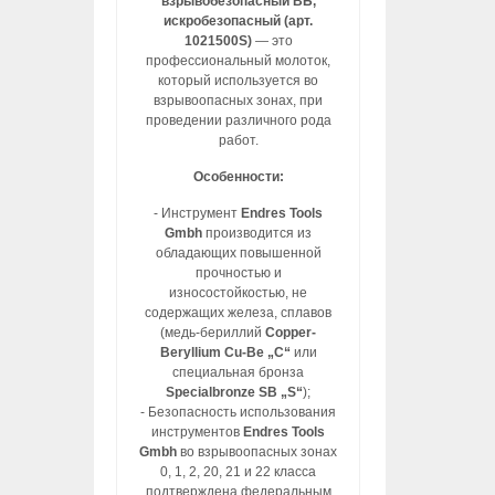
взрывобезопасный ВБ,
искробезопасный (арт.
1021500S)
— это
профессиональный молоток,
который используется во
взрывоопасных зонах, при
проведении различного рода
работ.
Особенности:
- Инструмент
Endres Tools
Gmbh
производится из
обладающих повышенной
прочностью и
износостойкостью, не
содержащих железа, сплавов
(медь-бериллий
Copper-
Beryllium Cu-Be „C“
или
специальная бронза
Specialbronze SB „S“
);
- Безопасность использования
инструментов
Endres Tools
Gmbh
во взрывоопасных зонах
0, 1, 2, 20, 21 и 22 класса
подтверждена федеральным