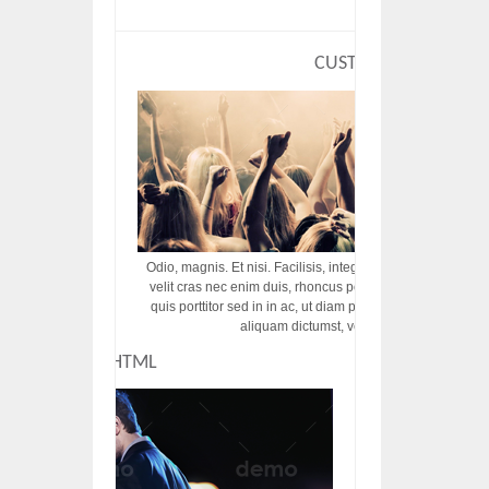
CUSTOM HTML
Odio, magnis. Et nisi. Facilisis, integer! Risus augue! Non tu
velit cras nec enim duis, rhoncus porttitor ac vut rhoncus d
quis porttitor sed in in ac, ut diam porttitor odio nunc tem
aliquam dictumst, vel amet tincidunt pulvi
CUSTOM HTML