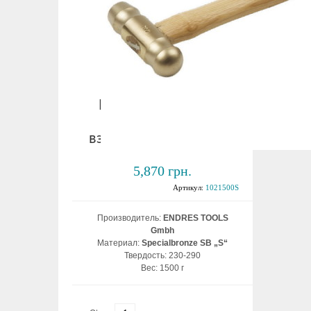
Молоток с круглым
бойком 1500 гр.
взрывобезопасный ВБ
5,870 грн.
Артикул:
1021500S
Производитель:
ENDRES TOOLS
Gmbh
Материал:
Specialbronze SB „S“
Твердость: 230-290
Вес: 1500 г