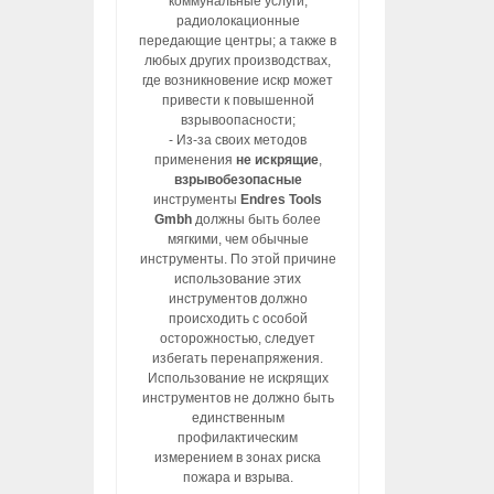
коммунальные услуги,
радиолокационные
передающие центры; а также в
любых других производствах,
где возникновение искр может
привести к повышенной
взрывоопасности;
- Из-за своих методов
применения
не искрящие
,
взрывобезопасные
инструменты
Endres Tools
Gmbh
должны быть более
мягкими, чем обычные
инструменты. По этой причине
использование этих
инструментов должно
происходить с особой
осторожностью, следует
избегать перенапряжения.
Использование не искрящих
инструментов не должно быть
единственным
профилактическим
измерением в зонах риска
пожара и взрыва.