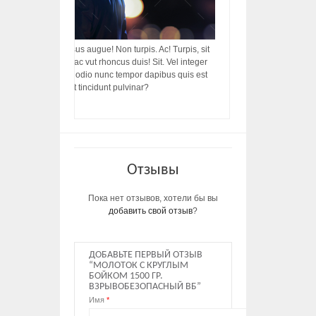
acilisis, integer! Risus augue! Non turpis. Ac! Turpis, sit
s, rhoncus porttitor ac vut rhoncus duis! Sit. Vel integer
in ac, ut diam porttitor odio nunc tempor dapibus quis est
m dictumst, vel amet tincidunt pulvinar?
Отзывы
Пока нет отзывов, хотели бы вы
добавить свой отзыв
?
ДОБАВЬТЕ ПЕРВЫЙ ОТЗЫВ
“МОЛОТОК С КРУГЛЫМ
БОЙКОМ 1500 ГР.
ВЗРЫВОБЕЗОПАСНЫЙ ВБ”
Имя
*