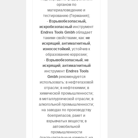
органом по
материаловедению и
тестированию (Германия);
-
Взрывобезопасный,
искробезопасный
инструмент
Endres Tools Gmbh
обладает
такими свойствами, как:
не
искрящий
,
антимагнитный
,
износостойкий
, устойчив к
образованию коррозии;
-
Взрывобезопасный
,
не
искрящий
,
антимагнитный
инструмент
Endres Tools
Gmbh
рекомендуется
использовать: в нефтегазовой
отрасли; в нефтехимии; в
химической промышленности;
в металлургической отрасли; в
алкогольной промышленности;
на заводах по производству
боеприпасов, ракет и
взрывчатых веществ; в
автомобильной
промышленности
(распылительные камеры); на