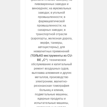
пивоваренных заводах и
винокурнях; на мукомольных
заводах; в угольной
промышленности; в
фармацевтической
промышленности; на
сахарных заводах; в
транспортной отрасли
(аэропорты, железная дорога,
верфи, танкеры,
автоцистерны); для
немагнитных применений
(
ТОЛЬКО инструменты из CU-
BE „C“
): техническое
обслуживание и капитальный
ремонт воздушных судов,
выплавка алюминия и других
металлов, производство
электроники, магнитно-
резонансная томография
больниц и клиник,
подметальные машины,
ядерные продукты и
испытательные машины,