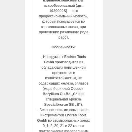
взрывобезопасный ВБ,
искробезопасный (арт.
1020900S)
— это
профессиональный молоток,
который используется во
взрывоопасных зонах, при
проведении различного рода
работ.
Особенности:
- Инструмент
Endres Tools
Gmbh
производится из
обладающих повышенной
прочностью и
износостойкостью, не
содержащих железа, сплавов
(медь-бериллий
Copper-
Beryllium Cu-Be „C“
или
специальная бронза
Specialbronze SB „S“
);
- Безопасность использования
инструментов
Endres Tools
Gmbh
во взрывоопасных зонах
0, 1, 2, 20, 21 и 22 класса
подтверждена федеральным