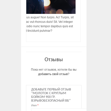
acilisis, integer! Risus augue! Non turpis. Ac! Turpis, sit
s, rhoncus porttitor ac vut rhoncus duis! Sit. Vel integer
in ac, ut diam porttitor odio nunc tempor dapibus quis est
m dictumst, vel amet tincidunt pulvinar?
Отзывы
Пока нет отзывов, хотели бы вы
добавить свой отзыв
?
ДОБАВЬТЕ ПЕРВЫЙ ОТЗЫВ
“МОЛОТОК С КРУГЛЫМ
БОЙКОМ 900 ГР.
ВЗРЫВОБЕЗОПАСНЫЙ ВБ”
Имя
*