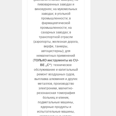
пивоваренных заводах и
винокурнях; на мукомольных
заводах; в угольной
промышленности; в
фармацевтической
промышленности; на
сахарных заводах; в
транспортной отрасли
(аэропорты, железная дорога,
верфи, танкеры,
автоцистерны); для
немагнитных применений
(
ТОЛЬКО инструменты из CU-
BE „C“
): техническое
обслуживание и капитальный
ремонт воздушных судов,
выплавка алюминия и других
металлов, производство
электроники, магнитно-
резонансная томография
больниц и клиник,
подметальные машины,
ядерные продукты и
испытательные машины,