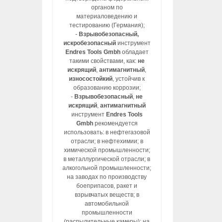
органом по
материаловедению и
тестированию (Германия);
-
Взрывобезопасный,
искробезопасный
инструмент
Endres Tools Gmbh
обладает
такими свойствами, как:
не
искрящий
,
антимагнитный
,
износостойкий
, устойчив к
образованию коррозии;
-
Взрывобезопасный
,
не
искрящий
,
антимагнитный
инструмент
Endres Tools
Gmbh
рекомендуется
использовать: в нефтегазовой
отрасли; в нефтехимии; в
химической промышленности;
в металлургической отрасли; в
алкогольной промышленности;
на заводах по производству
боеприпасов, ракет и
взрывчатых веществ; в
автомобильной
промышленности
(распылительные камеры); на