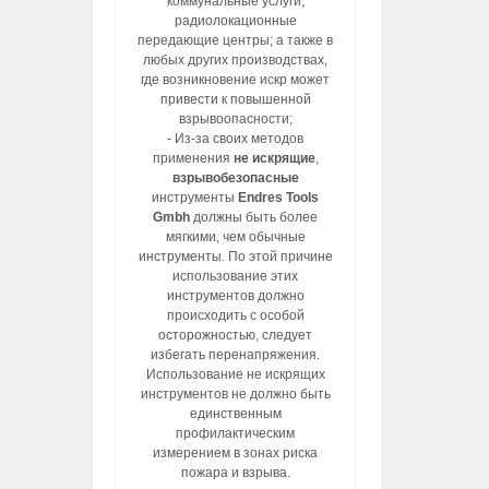
коммунальные услуги,
радиолокационные
передающие центры; а также в
любых других производствах,
где возникновение искр может
привести к повышенной
взрывоопасности;
- Из-за своих методов
применения
не искрящие
,
взрывобезопасные
инструменты
Endres Tools
Gmbh
должны быть более
мягкими, чем обычные
инструменты. По этой причине
использование этих
инструментов должно
происходить с особой
осторожностью, следует
избегать перенапряжения.
Использование не искрящих
инструментов не должно быть
единственным
профилактическим
измерением в зонах риска
пожара и взрыва.