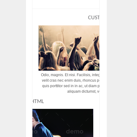
CUSTOM HTML
Odio, magnis. Et nisi. Facilisis, integer! Risus augue! Non tu
velit cras nec enim duis, rhoncus porttitor ac vut rhoncus d
quis porttitor sed in in ac, ut diam porttitor odio nunc tem
aliquam dictumst, vel amet tincidunt pulvi
CUSTOM HTML