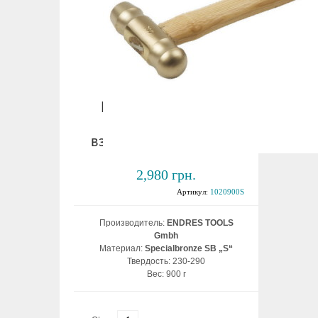
Молоток с круглым
бойком 900 гр.
взрывобезопасный ВБ
2,980 грн.
Артикул:
1020900S
Производитель:
ENDRES TOOLS
Gmbh
Материал:
Specialbronze SB „S“
Твердость: 230-290
Вес: 900 г