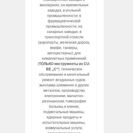
винокурнях; на мукомольных
заводах; в угольной
промышленности; в
фармацевтической
промышленности; на
сахарных заводах; в
транспортной отрасли
(аэропорты, железная дорога,
верфи, танкеры,
автоцистерны); для
немагнитных применений
(
ТОЛЬКО инструменты из CU-
BE „C“
): техническое
обслуживание и капитальный
ремонт воздушных судов,
выплавка алюминия и других
металлов, производство
электроники, магнитно-
резонансная томография
больниц и клиник,
подметальные машины,
ядерные продукты и
испытательные машины,
коммунальные услуги,