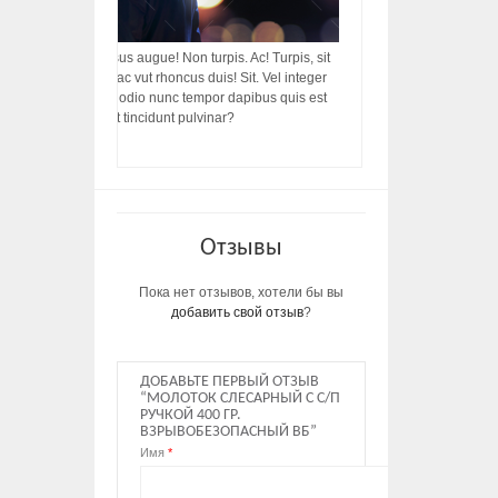
acilisis, integer! Risus augue! Non turpis. Ac! Turpis, sit
s, rhoncus porttitor ac vut rhoncus duis! Sit. Vel integer
in ac, ut diam porttitor odio nunc tempor dapibus quis est
m dictumst, vel amet tincidunt pulvinar?
Отзывы
Пока нет отзывов, хотели бы вы
добавить свой отзыв
?
ДОБАВЬТЕ ПЕРВЫЙ ОТЗЫВ
“МОЛОТОК СЛЕСАРНЫЙ С С/П
РУЧКОЙ 400 ГР.
ВЗРЫВОБЕЗОПАСНЫЙ ВБ”
Имя
*