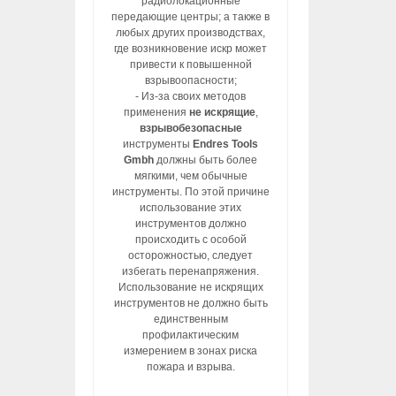
радиолокационные
передающие центры; а также в
любых других производствах,
где возникновение искр может
привести к повышенной
взрывоопасности;
- Из-за своих методов
применения
не искрящие
,
взрывобезопасные
инструменты
Endres Tools
Gmbh
должны быть более
мягкими, чем обычные
инструменты. По этой причине
использование этих
инструментов должно
происходить с особой
осторожностью, следует
избегать перенапряжения.
Использование не искрящих
инструментов не должно быть
единственным
профилактическим
измерением в зонах риска
пожара и взрыва.