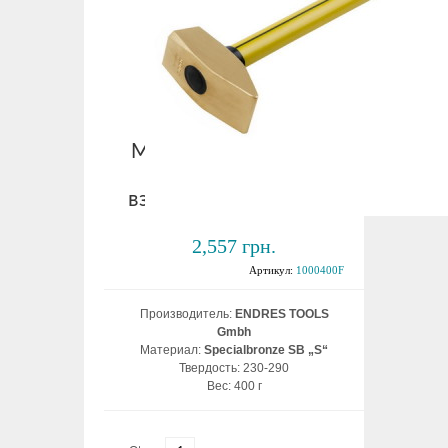
Молоток слесарный с
с/п ручкой 400 гр.
взрывобезопасный ВБ
2,557 грн.
Артикул:
1000400F
Производитель:
ENDRES TOOLS
Gmbh
Материал:
Specialbronze SB „S“
Твердость: 230-290
Вес: 400 г