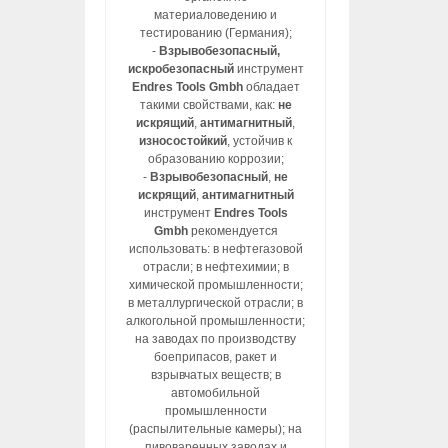
материаловедению и
тестированию (Германия);
-
Взрывобезопасный,
искробезопасный
инструмент
Endres Tools Gmbh
обладает
такими свойствами, как:
не
искрящий
,
антимагнитный
,
износостойкий
, устойчив к
образованию коррозии;
-
Взрывобезопасный
,
не
искрящий
,
антимагнитный
инструмент
Endres Tools
Gmbh
рекомендуется
использовать: в нефтегазовой
отрасли; в нефтехимии; в
химической промышленности;
в металлургической отрасли; в
алкогольной промышленности;
на заводах по производству
боеприпасов, ракет и
взрывчатых веществ; в
автомобильной
промышленности
(распылительные камеры); на
пивоваренных заводах и