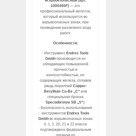
искробезопасный (арт.
1000400F)
— это
профессиональный молоток,
который используется во
взрывоопасных зонах, при
проведении различного рода
работ.
Особенности:
- Инструмент
Endres Tools
Gmbh
производится из
обладающих повышенной
прочностью и
износостойкостью, не
содержащих железа, сплавов
(медь-бериллий
Copper-
Beryllium Cu-Be „C“
или
специальная бронза
Specialbronze SB „S“
);
- Безопасность использования
инструментов
Endres Tools
Gmbh
во взрывоопасных зонах
0, 1, 2, 20, 21 и 22 класса
подтверждена федеральным
органом по