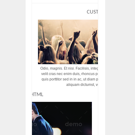
CUSTOM HTML
Odio, magnis. Et nisi. Facilisis, integer! Risus augue! Non tu
velit cras nec enim duis, rhoncus porttitor ac vut rhoncus d
quis porttitor sed in in ac, ut diam porttitor odio nunc tem
aliquam dictumst, vel amet tincidunt pulvi
CUSTOM HTML