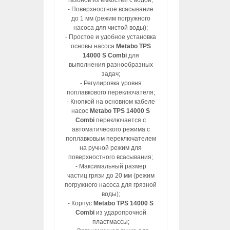
газонов из емкостей с водой;
- Поверхностное всасывание
до 1 мм (режим погружного
насоса для чистой воды);
- Простое и удобное установка
основы насоса
Metabo TPS
14000 S Combi
для
выполнения разнообразных
задач;
- Регулировка уровня
поплавкового переключателя;
- Кнопкой на основном кабеле
насос
Metabo TPS 14000 S
Combi
переключается с
автоматического режима с
поплавковым переключателем
на ручной режим для
поверхностного всасывания;
- Максимальный размер
частиц грязи до 20 мм (режим
погружного насоса для грязной
воды);
- Корпус
Metabo TPS 14000 S
Combi
из ударопрочной
пластмассы;