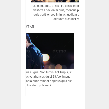
Odio, magnis. Et nisi. Facilisis, integer! Risus augue! Non tu
velit cras nec enim duis, rhoncus porttitor ac vut rhoncus d
quis porttitor sed in in ac, ut diam porttitor odio nunc tem
aliquam dictumst, vel amet tincidunt pulvi
CUSTOM HTML
acilisis, integer! Risus augue! Non turpis. Ac! Turpis, sit
s, rhoncus porttitor ac vut rhoncus duis! Sit. Vel integer
in ac, ut diam porttitor odio nunc tempor dapibus quis est
m dictumst, vel amet tincidunt pulvinar?