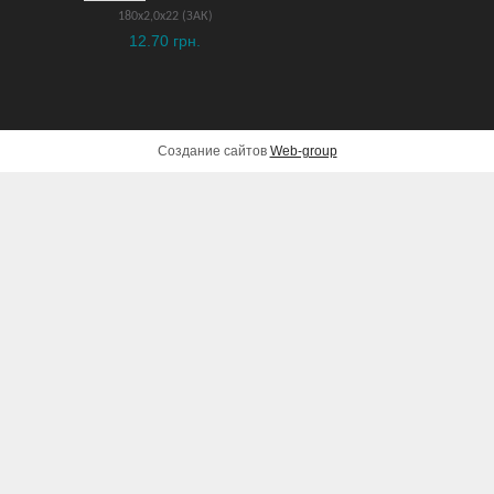
180х2,0х22 (ЗАК)
12.70 грн.
Создание сайтов
Web-group
Лазерный дальномер
Metabo LD 30
2,750 грн.
ДОБАВИТЬ В КОРЗИНУ