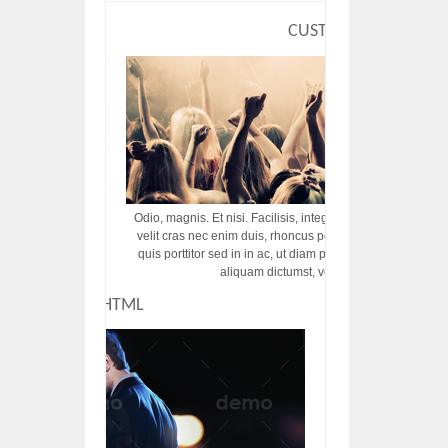
CUSTOM HTML
Odio, magnis. Et nisi. Facilisis, integer! Risus augue! Non tu
velit cras nec enim duis, rhoncus porttitor ac vut rhoncus d
quis porttitor sed in in ac, ut diam porttitor odio nunc tem
aliquam dictumst, vel amet tincidunt pulvi
CUSTOM HTML