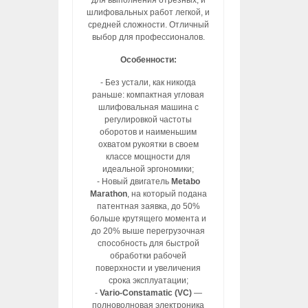
для выполнения отрезных, и
шлифовальных работ легкой, и
средней сложности. Отличный
выбор для профессионалов.
Особенности:
- Без устали, как никогда
раньше: компактная угловая
шлифовальная машина с
регулировкой частоты
оборотов и наименьшим
охватом рукоятки в своем
классе мощности для
идеальной эргономики;
- Новый двигатель
Metabo
Marathon
, на который подана
патентная заявка, до 50%
больше крутящего момента и
до 20% выше перегрузочная
способность для быстрой
обработки рабочей
поверхности и увеличения
срока эксплуатации;
-
Vario-Constamatic (VC)
—
полноволновая электроника