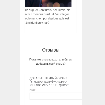
acilisis, integer! Risus augue! Non turpis. Ac! Turpis, sit
s, rhoncus porttitor ac vut rhoncus duis! Sit. Vel integer
in ac, ut diam porttitor odio nunc tempor dapibus quis est
m dictumst, vel amet tincidunt pulvinar?
Отзывы
Пока нет отзывов, хотели бы вы
добавить свой отзыв
?
ДОБАВЬТЕ ПЕРВЫЙ ОТЗЫВ
“УГЛОВАЯ ШЛИФМАШИНА
METABO WEV 10-125 QUICK”
Имя
*