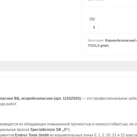
Qty:
Категория:
Взрывобезопасный 
TOOLS gmbh
.
асное ВБ, искробезопасное (арт. 1150250S)
— это профессиональное зубил
ода работ.
изводится из обладающих повышенной прочностью и износостойкостью, не с
циальная бронза
Specialbronze SB „S“
);
рументов
Endres Tools Gmbh
во взрывоопасных зонах 0, 1, 2, 20, 21 и 22 кл