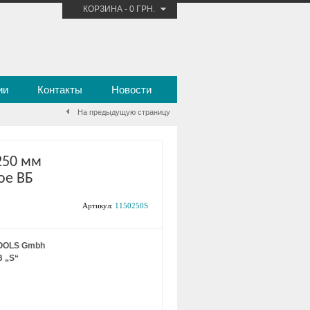
КОРЗИНА
-
0 ГРН.
ии
Контакты
Новости
На предыдущую страницу
250 мм
ое ВБ
Артикул:
1150250S
OOLS Gmbh
B „S“