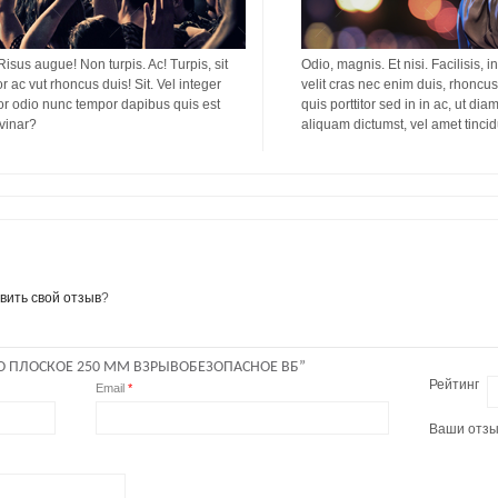
 Risus augue! Non turpis. Ac! Turpis, sit
Odio, magnis. Et nisi. Facilisis, i
or ac vut rhoncus duis! Sit. Vel integer
velit cras nec enim duis, rhoncus 
titor odio nunc tempor dapibus quis est
quis porttitor sed in in ac, ut di
lvinar?
aliquam dictumst, vel amet tinci
вить свой отзыв
?
О ПЛОСКОЕ 250 ММ ВЗРЫВОБЕЗОПАСНОЕ ВБ”
Рейтинг
Email
*
Ваши отз