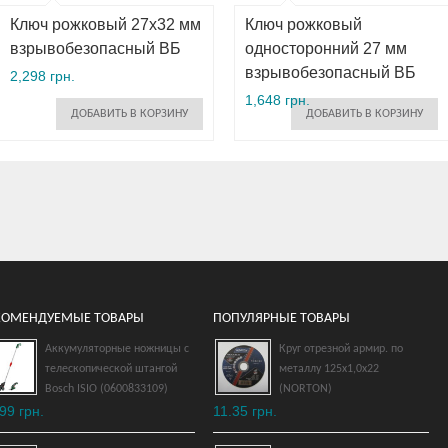
Ключ рожковый 27х32 мм
Ключ рожковый
взрывобезопасный ВБ
односторонний 27 мм
взрывобезопасный ВБ
2,298 грн.
1,648 грн.
ДОБАВИТЬ В КОРЗИНУ
ДОБАВИТЬ В КОРЗИНУ
КОМЕНДУЕМЫЕ ТОВАРЫ
ПОПУЛЯРНЫЕ ТОВАРЫ
Аккумуляторные ножницы с
Круг отрезной армир. по
телескопической штангой
металлу 125х1,0х22
Ключ накидной изогнутый
Bosch ISIO (0600833109)
(NORTON)
55х60 мм
99 грн.
11.35 грн.
взрывобезопасный ВБ