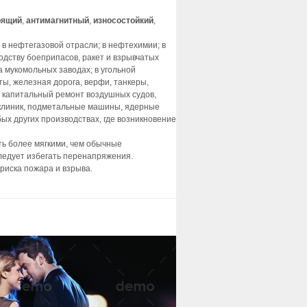
рящий
,
антимагнитный
,
износостойкий
,
в нефтегазовой отрасли; в нефтехимии; в
одству боеприпасов, ракет и взрывчатых
 мукомольных заводах; в угольной
ы, железная дорога, верфи, танкеры,
и капитальный ремонт воздушных судов,
 клиник, подметальные машины, ядерные
х других производствах, где возникновение
ь более мягкими, чем обычные
ледует избегать перенапряжения.
риска пожара и взрыва.