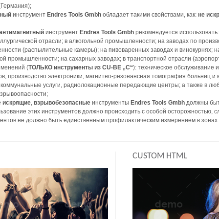
Германия);
сный
инструмент
Endres Tools Gmbh
обладает такими свойствами, как:
не иск
антимагнитный
инструмент
Endres Tools Gmbh
рекомендуется использовать: 
лургической отрасли; в алкогольной промышленности; на заводах по произв
ности (распылительные камеры); на пивоваренных заводах и винокурнях; на
й промышленности; на сахарных заводах; в транспортной отрасли (аэропорт
именений (
ТОЛЬКО инструменты из CU-BE „C“
): техническое обслуживание 
ов, производство электроники, магнитно-резонансная томография больниц и
коммунальные услуги, радиолокационные передающие центры; а также в любы
взрывоопасности;
е искрящие
,
взрывобезопасные
инструменты
Endres Tools Gmbh
должны быт
ьзование этих инструментов должно происходить с особой осторожностью, с
ентов не должно быть единственным профилактическим измерением в зонах 
CUSTOM HTML