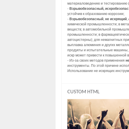
материаловедению и тестированию (
-
Взрывобезопасный, искробезопа
устойчив к образованию коррозии;
-
Взрывобезопасный
,
не искрящий
,
химической промышленности; в метал
веществ; в автомобильной промышлен
промышленности; в фармацевтическо
автоцистерны); для немагнитных пр
выплавка алюминия и других металл
продукты и испытательные машины, 
искр может привести к повышенной 
- Из-за своих методов применения
н
инструменты. По этой причине испол
Использование не искрящих инструм
CUSTOM HTML