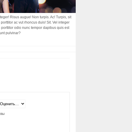
nteger! Risus augue! Non turpis. Ac! Turpis, sit
porttitor ac vut rhoncus duis! Sit. Vel integer
am porttitor odio nunc tempor dapibus quis est
dunt pulvinar?
ывы