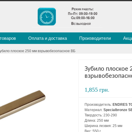
 товаров
Оплата и доставка
Производители
Акц
Зубило плоское 250 мм взрывобезопасное ВБ
Зубило плоское 
взрывобезопасн
1,855 грн.
Производитель:
ENDRES T
Материал:
Specialbronze S
Твердость: 230-290
Длина: 250 мм
Ширина лезвия: 25 мм
Вес: 550 г