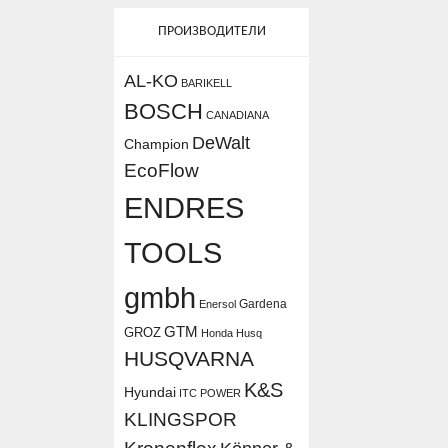
ПРОИЗВОДИТЕЛИ
AL-KO
BARIKELL
BOSCH
CANADIANA
DeWalt
Champion
EcoFlow
ENDRES
TOOLS
gmbh
Gardena
Enersol
GTM
GROZ
Honda
Husq
HUSQVARNA
K&S
Hyundai
ITC POWER
KLINGSPOR