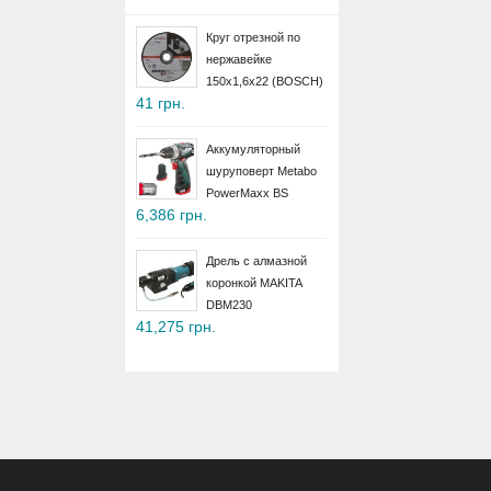
Круг отрезной по
нержавейке
150х1,6х22 (BOSCH)
41 грн.
Аккумуляторный
шуруповерт Metabo
PowerMaxx BS
6,386 грн.
Дрель с алмазной
коронкой MAKITA
DBM230
41,275 грн.