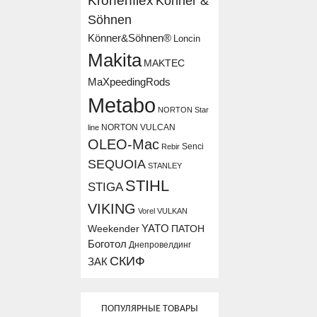
Kronenflex
Könner &
Söhnen
Könner&Söhnen®
Loncin
Makita
MAKTEC
MaXpeedingRods
Metabo
NORTON Star
NORTON VULCAN
line
OLEO-Mac
Senci
Rebir
SEQUOIA
STANLEY
STIHL
STIGA
VIKING
Vorel
VULKAN
YATO
Weekender
ПАТОН
Боготол
Днепровелдинг
СКИФ
ЗАК
ПОПУЛЯРНЫЕ ТОВАРЫ