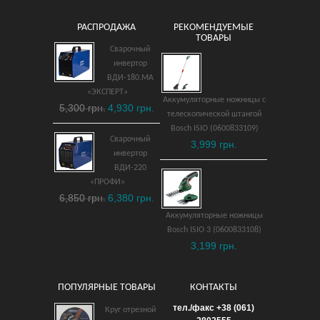
РАСПРОДАЖА
РЕКОМЕНДУЕМЫЕ
ТОВАРЫ
Сварочный
инвертор
ВДИ-180.МА
«ЭКСПЕРТ»
Аккумуляторные ножницы с
5,300 грн.
4,930 грн.
телескопической штангой
Bosch ISIO (0600833109)
Сварочный
3,999 грн.
инвертор
ВДИ-220
«ПРОФИ»
6,850 грн.
6,380 грн.
Аккумуляторные ножницы
Bosch ISIO 3 (0600833108)
3,199 грн.
ПОПУЛЯРНЫЕ ТОВАРЫ
КОНТАКТЫ
тел./факс +38 (061)
Круг отрезной