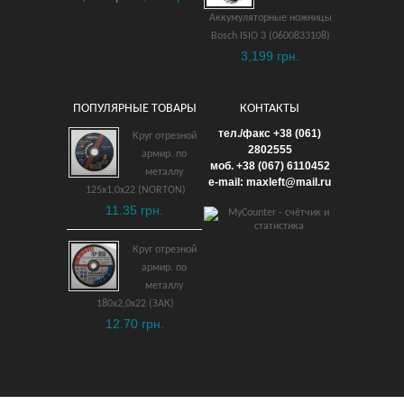
Аккумуляторные ножницы
Bosch ISIO 3 (0600833108)
3,199 грн.
ПОПУЛЯРНЫЕ ТОВАРЫ
КОНТАКТЫ
Бетономешалка СКИФ
тел./факс +38 (061)
Круг отрезной
БСМ-250
2802555
армир. по
моб. +38 (067) 6110452
металлу
24,999 грн.
e-mail: maxleft@mail.ru
125х1,0х22 (NORTON)
11.35 грн.
ДОБАВИТЬ В КОРЗИНУ
Круг отрезной
армир. по
металлу
180х2,0х22 (ЗАК)
12.70 грн.