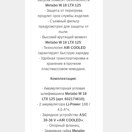
запуска повысит безопасность
Metabo W 18 LTX 125
.
- Защита от перегрева
продлит срок службы изделия.
- Съемный фильтр
предусмотрен для защиты от
пыли.
- Высокий крутящий момент
Metabo W 18 LTX 125
.
- Технология
AIR COOLED
гарантирует быструю зарядку.
- Удобная транспортировка и
хранение в прочном
пластмассовом чемодане.
Комплектация:
- Аккумуляторная угловая
шлифмашина
Metabo W 18
LTX 125 (арт. 602174610)
;
- 2 аккумулятора
Li-Power
18В /
4,0 А*ч;
- Зарядное устройство
ASC
30-36 V «AIR COOLED»
;
- Опорный фланец;
- Зажимная гайка
Metabo