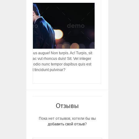
acilisis, integer! Risus augue! Non turpis. Ac! Turpis, sit
s, rhoncus porttitor ac vut rhoncus duis! Sit. Vel integer
in ac, ut diam porttitor odio nunc tempor dapibus quis est
m dictumst, vel amet tincidunt pulvinar?
Отзывы
Пока нет отзывов, хотели бы вы
добавить свой отзыв
?