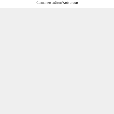
Создание сайтов
Web-group
Лобзик Metabo STEB 80
Quick
3,700 грн.
ДОБАВИТЬ В КОРЗИНУ
Погружной насос для