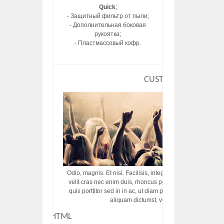
Quick
;
- Защитный фильтр от пыли;
- Дополнительная боковая
рукоятка;
- Пластмассовый кофр.
CUSTOM HTML
Odio, magnis. Et nisi. Facilisis, integer! Risus augue! Non tu
velit cras nec enim duis, rhoncus porttitor ac vut rhoncus d
quis porttitor sed in in ac, ut diam porttitor odio nunc tem
aliquam dictumst, vel amet tincidunt pulvi
CUSTOM HTML