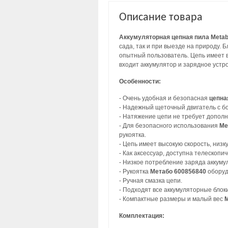
Описание товара
Аккумуляторная цепная пила Metabo
сада, так и при выезде на природу.
опытный пользователь. Цепь имеет в
входит аккумулятор и зарядное устр
Особенности:
- Очень удобная и безопасная
цепна
- Надежный щеточный двигатель с б
- Натяжение цепи не требует допол
- Для безопасного использования
Me
рукоятка.
- Цепь имеет высокую скорость, низк
- Как аксессуар, доступна телескоп
- Низкое потребление заряда аккумул
- Рукоятка
Метабо 600856840
оборуд
- Ручная смазка цепи.
- Подходят все аккумуляторные блоки
- Компактные размеры и малый вес
М
Комплектация: