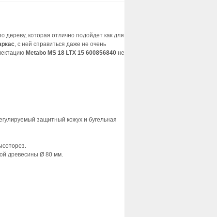
о дереву, которая отлично подойдет как для
аркас
, с ней справиться даже не очень
плектацию
Metabo MS 18 LTX 15 600856840
не
егулируемый защитный кожух и бугельная
ысоторез.
дой древесины Ø 80 мм.