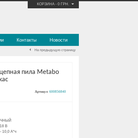
КОРЗИНА
-
0 ГРН.
ии
Контакты
Новости
На предыдущую страницу
цепная пила Metabo
кас
Артикул:
600856840
ТОЧНЫЙ
18 В
 10,0 А*ч