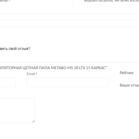
lvinar?
aliquam dictumst, vel amet tinci
вить свой отзыв
?
ЛЯТОРНАЯ ЦЕПНАЯ ПИЛА METABO MS 18 LTX 15 КАРКАС”
Рейтинг
Email
*
Ваши отз