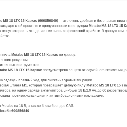
 MS 18 LTX 15 Каркас (600856840)
— это очень удобная и безопасная пила п
 Благодаря свой простоте и продуманности конструкции
Metabo MS 18 LTX 15 К
ысокую скорость, что делает ее очень эффективной в работе. В данную ком
ойство.
я пила Metabo MS 18 LTX 15 Каркас
по дереву.
ольшим ресурсом.
нительных инструментов.
tabo MS 18 LTX 15 Каркас
предусмотрена защита от случайного включения, р
ую отдачу и плавный ход, для снижения уровня вибрации.
ическая штанга MS, которая превращает
цепную пилу Metabo MS 18 LTX 15
в в
ятора, на одном заряде аккумулятора Li-Power 18 В/2,0 Ач, до 60 резов твер
ована противоскользящими и антивибрационными накладками.
 Metabo на 18 В, а так же блоки брендов CAS.
етабо 600856840
.