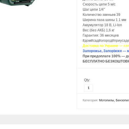
Скорость цепи 5 м/с
Шаг цепи 1/4″
Количество звеньев 39
Ширина паза шины 1.1 мм
Аккумулятор 18 В, Li-Ion
Вес (без АКБ) 1,6 кг
Гарантия: 36 месяцев
#дом#сад#огород#приусаде
Доставка по Украине — со
Запорожье, Запоріжжя — м
При предоплате 100% — до
БЕСПЛАТНО БЕЗКОШТОВ
Qty:
Категория:
Мотопилы, Бензопи