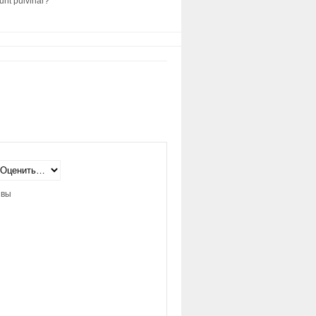
dunt pulvinar?
ывы