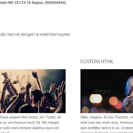
abo MS 18 LTX 15 Каркас (600856840)
;
РОЙСТВО НЕ ВХОДЯТ В КОМПЛЕКТАЦИЮ
CUSTOM HTML
 Risus augue! Non turpis. Ac! Turpis, sit
Odio, magnis. Et nisi. Facilisis, i
or ac vut rhoncus duis! Sit. Vel integer
velit cras nec enim duis, rhoncus 
titor odio nunc tempor dapibus quis est
quis porttitor sed in in ac, ut di