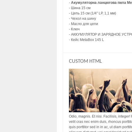
-
Акумуляторна ланцюгова пила Met
- Шина 15 см
- Цепь 15 см (1/4″ LP, 1,1 мм)
- Чехол на шину
- Масло для цепи
- Ключ
- АККУМУЛЯТОР И ЗАРЯДНОЕ УСТ
- Кейс MetaBox 145 L
CUSTOM HTML
Odio, magnis. Et nisi. Facilisis, integer!
velit cras nec enim duis, rhoncus porttit
quis porttitor sed in in ac, ut diam port