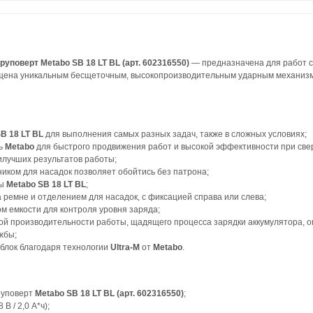
поверт Metabo SB 18 LT BL (арт. 602316550)
— предназначена для работ с
ена уникальным бесщеточным, высокопроизводительным ударным механизм
B 18 LT BL
для выполнения самых разных задач, также в сложных условиях;
ль
Metabo
для быстрого продвижения работ и высокой эффективности при све
лучших результатов работы;
иком для насадок позволяет обойтись без патрона;
ны
Metabo SB 18 LT BL
;
 ремне и отделением для насадок, с фиксацией справа или слева;
ом емкости для контроля уровня заряда;
й производительности работы, щадящего процесса зарядки аккумулятора, 
жбы;
 блок благодаря технологии
Ultra-M
от
Metabo
.
руповерт
Metabo SB 18 LT BL (арт. 602316550)
;
 В / 2,0 A*ч);