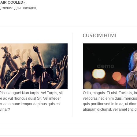
 «AIR COOLED»
;
деление для насадок;
CUSTOM HTML
 Risus augue! Non turpis. Ac! Turpis, sit
Odio, magnis. Et nisi. Facilisis, i
or ac vut rhoncus duis! Sit. Vel integer
velit cras nec enim duis, rhoncus 
titor odio nunc tempor dapibus quis est
quis porttitor sed in in ac, ut di
lvinar?
aliquam dictumst, vel amet tinci