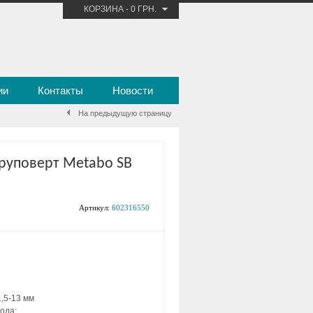
КОРЗИНА
-
0 ГРН.
ии
Контакты
Новости
На предыдущую страницу
руповерт Metabo SB
Артикул:
602316550
,5-13 мм
ода: