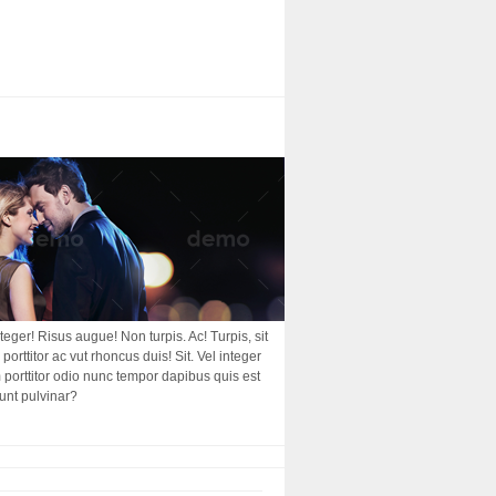
nteger! Risus augue! Non turpis. Ac! Turpis, sit
porttitor ac vut rhoncus duis! Sit. Vel integer
am porttitor odio nunc tempor dapibus quis est
dunt pulvinar?