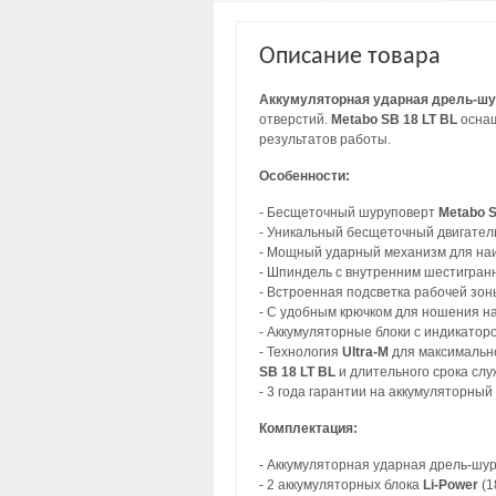
Описание товара
Аккумуляторная ударная дрель-шуру
отверстий.
Metabo SB 18 LT BL
оснащ
результатов работы.
Особенности:
- Бесщеточный шуруповерт
Metabo S
- Уникальный бесщеточный двигате
- Мощный ударный механизм для наи
- Шпиндель с внутренним шестигранн
- Встроенная подсветка рабочей зо
- С удобным крючком для ношения на
- Аккумуляторные блоки с индикатор
- Технология
Ultra-M
для максимально
SB 18 LT BL
и длительного срока слу
- 3 года гарантии на аккумуляторный
Комплектация:
- Аккумуляторная ударная дрель-шу
- 2 аккумуляторных блока
Li-Power
(18