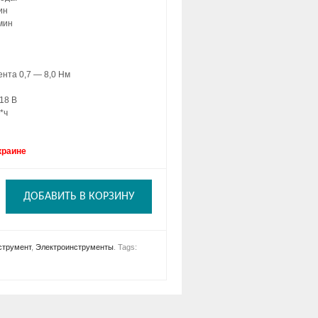
ин
/мин
нта 0,7 — 8,0 Нм
18 В
*ч
краине
ДОБАВИТЬ В КОРЗИНУ
струмент
,
Электроинструменты
.
Tags: