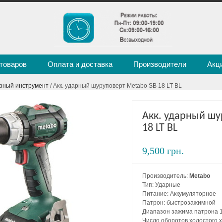
 товаров
Оплата и доставка
Производители
Акц
рный инструмент
/ Акк. ударный шуруповерт Metabo SB 18 LT BL
Акк. ударный шу
18 LT BL
9,500 грн.
Производитель:
Metabo
Тип: Ударные
Питание: Аккумуляторное
Патрон: быстрозажимной
Диапазон зажима патрона 1
Число оборотов холостого х