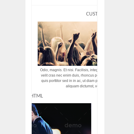
CUSTOM HTML
Odio, magnis. Et nisi. Facilisis, integer! Risus augue! Non tu
velit cras nec enim duis, rhoncus porttitor ac vut rhoncus d
quis porttitor sed in in ac, ut diam porttitor odio nunc tem
aliquam dictumst, vel amet tincidunt pulvi
CUSTOM HTML