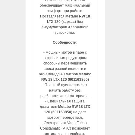
безопасности, которая
обеспечивает максимальный
комфорт при работе.
Поставляется
Metabo RW 18
LTX 120 (каркас)
без
аккумуляторов и зарядного
устройства.
Особенности:
- Мощный мотор в паре с
выносливым редуктором
способны перемешивать
смеси разной вязкости и
объемом до 40 литров
Metabo
RW 18 LTX 120 (601163850)
- Плавный пуск позволяет
начать работу без
разбрызгивания материала.
- Специальная защита
двигателя
Metabo RW 18 LTX
120 (601163850)
не даст
мотору перегреться.
- Электроника Vario-Tacho-
Constamatic (VTC) позволяет
оптимально подобрать