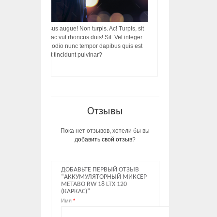
acilisis, integer! Risus augue! Non turpis. Ac! Turpis, sit
s, rhoncus porttitor ac vut rhoncus duis! Sit. Vel integer
in ac, ut diam porttitor odio nunc tempor dapibus quis est
m dictumst, vel amet tincidunt pulvinar?
Отзывы
Пока нет отзывов, хотели бы вы
добавить свой отзыв
?
ДОБАВЬТЕ ПЕРВЫЙ ОТЗЫВ
“АККУМУЛЯТОРНЫЙ МИКСЕР
METABO RW 18 LTX 120
(КАРКАС)”
Имя
*