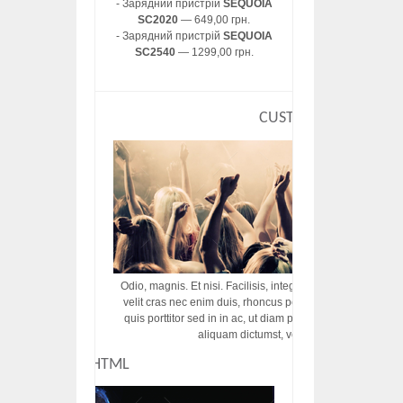
- Зарядний пристрій
SEQUOIA
SC2020
— 649,00 грн.
- Зарядний пристрій
SEQUOIA
SC2540
— 1299,00 грн.
CUSTOM HTML
Odio, magnis. Et nisi. Facilisis, integer! Risus augue! Non tu
velit cras nec enim duis, rhoncus porttitor ac vut rhoncus d
quis porttitor sed in in ac, ut diam porttitor odio nunc tem
aliquam dictumst, vel amet tincidunt pulvi
CUSTOM HTML