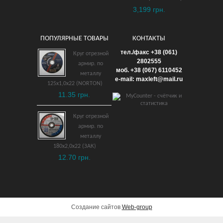
3,199 грн.
ПОПУЛЯРНЫЕ ТОВАРЫ
КОНТАКТЫ
Газонокосилка
тел./факс +38 (061)
Круг отрезной
электрическая MAKITA
2802555
армир. по
моб. +38 (067) 6110452
ELM4611
металлу
e-mail: maxleft@mail.ru
125х1,0х22 (NORTON)
11,500 грн.
11.35 грн.
ДОБАВИТЬ В КОРЗИНУ
Круг отрезной
армир. по
металлу
180х2,0х22 (ЗАК)
12.70 грн.
Создание сайтов
Web-group