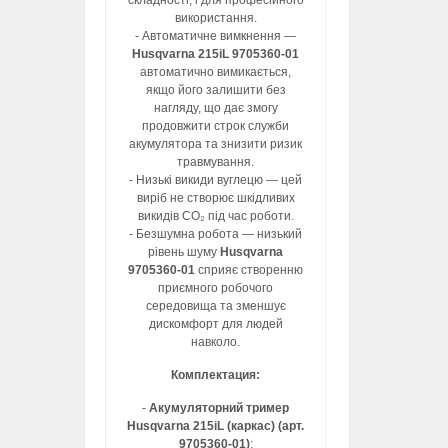
складності, і для професійного
використання.
- Автоматичне вимкнення —
Husqvarna 215iL 9705360-01
автоматично вимикається,
якщо його залишити без
нагляду, що дає змогу
продовжити строк служби
акумулятора та знизити ризик
травмування.
- Низькі викиди вуглецю — цей
виріб не створює шкідливих
викидів CO₂ під час роботи.
- Безшумна робота — низький
рівень шуму
Husqvarna
9705360-01
сприяє створенню
приємного робочого
середовища та зменшує
дискомфорт для людей
навколо.
Комплектация:
-
Акумуляторний тример
Husqvarna 215iL (каркас) (арт.
9705360-01)
;