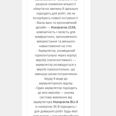
рахунок зниження кількості
обертів на хвилину й ідеально
підходить для робіт, які не
потребують повної потужності.
- Мала вага та ергономічний
дизайн —
Husqvarna 215iL
компактність і легкість для
комфортного, ергономічного
використання та меншого
навантаження на тіло.
- Акумулятор, розміщений
горизонтально через корпус
виробу (запатентовано) —
акумулятор розміщується у
виробі горизонтально, що
зменшує ризик потрапляння
бруду й води до
акумуляторного відсіку.
- Один акумулятор підходить
до всіх виробів — uнучка
система живлення від
акумулятора
Husqvarna BLi-X
із напругою 36 В підходить і
для домашніх робіт будь-якої