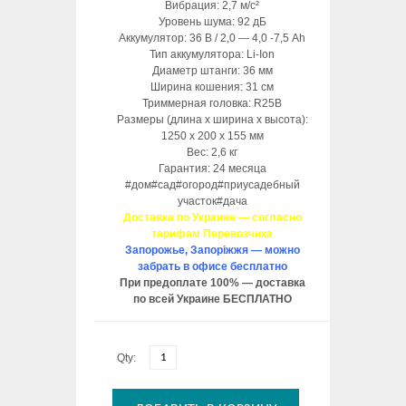
Вибрация: 2,7 м/с²
Уровень шума: 92 дБ
Аккумулятор: 36 В / 2,0 — 4,0 -7,5 Ah
Тип аккумулятора: Li-Ion
Диаметр штанги: 36 мм
Ширина кошения: 31 см
Триммерная головка: R25B
Размеры (длина х ширина х высота):
1250 х 200 х 155 мм
Вес: 2,6 кг
Гарантия: 24 месяца
#дом#сад#огород#приусадебный
участок#дача
Доставка по Украине — согласно
тарифам Перевозчика
Запорожье, Запоріжжя — можно
забрать в офисе бесплатно
При предоплате 100% — доставка
по всей Украине БЕСПЛАТНО
Qty: