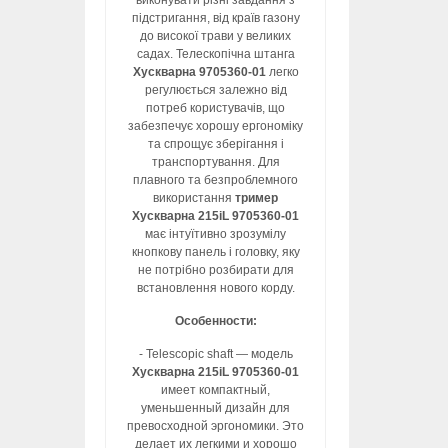
виконувати різні завдання з
підстригання, від країв газону
до високої трави у великих
садах. Телескопічна штанга
Хускварна 9705360-01
легко
регулюється залежно від
потреб користувачів, що
забезпечує хорошу ергономіку
та спрощує зберігання і
транспортування. Для
плавного та безпроблемного
використання
тример
Хускварна 215iL 9705360-01
має інтуїтивно зрозумілу
кнопкову панель і головку, яку
не потрібно розбирати для
встановлення нового корду.
Особенности:
- Telescopic shaft — модель
Хускварна 215iL 9705360-01
имеет компактный,
уменьшенный дизайн для
превосходной эргономики. Это
делает их легкими и хорошо