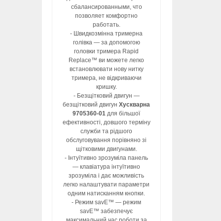
сбалансированными, что
позволяет комфортно
работать.
- Швидкозмінна тримерна
голівка — за допомогою
головки тримера Rapid
Replace™ ви можете легко
встановлювати нову нитку
тримера, не відкриваючи
кришку.
- Безщітковий двигун —
безщітковий двигун
Хускварна
9705360-01
для більшої
ефективності, довшого терміну
служби та рідшого
обслуговування порівняно зі
щітковими двигунами.
- Інтуїтивно зрозуміла панель
— клавіатура інтуїтивно
зрозуміла і дає можливість
легко налаштувати параметри
одним натисканням кнопки.
- Режим savE™ — режим
savE™ забезпечує
максимальний час роботи за