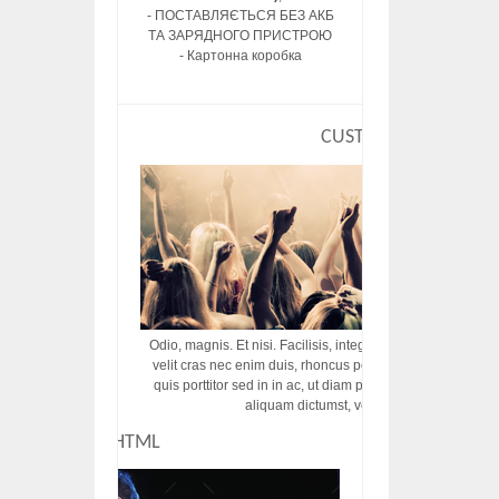
- ПОСТАВЛЯЄТЬСЯ БЕЗ АКБ
ТА ЗАРЯДНОГО ПРИСТРОЮ
- Картонна коробка
CUSTOM HTML
Odio, magnis. Et nisi. Facilisis, integer! Risus augue! Non tu
velit cras nec enim duis, rhoncus porttitor ac vut rhoncus d
quis porttitor sed in in ac, ut diam porttitor odio nunc tem
aliquam dictumst, vel amet tincidunt pulvi
CUSTOM HTML