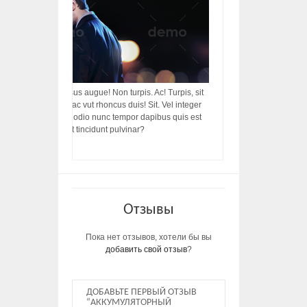
acilisis, integer! Risus augue! Non turpis. Ac! Turpis, sit
s, rhoncus porttitor ac vut rhoncus duis! Sit. Vel integer
in ac, ut diam porttitor odio nunc tempor dapibus quis est
m dictumst, vel amet tincidunt pulvinar?
Отзывы
Пока нет отзывов, хотели бы вы
добавить свой отзыв
?
ДОБАВЬТЕ ПЕРВЫЙ ОТЗЫВ
“АККУМУЛЯТОРНЫЙ