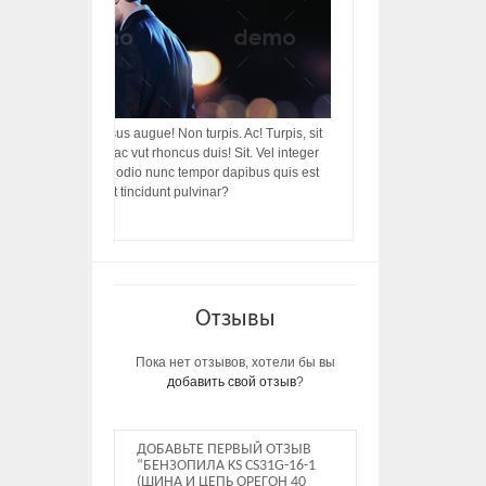
acilisis, integer! Risus augue! Non turpis. Ac! Turpis, sit
s, rhoncus porttitor ac vut rhoncus duis! Sit. Vel integer
in ac, ut diam porttitor odio nunc tempor dapibus quis est
m dictumst, vel amet tincidunt pulvinar?
Отзывы
Пока нет отзывов, хотели бы вы
добавить свой отзыв
?
ДОБАВЬТЕ ПЕРВЫЙ ОТЗЫВ
“БЕНЗОПИЛА KS CS31G-16-1
(ШИНА И ЦЕПЬ ОРЕГОН 40