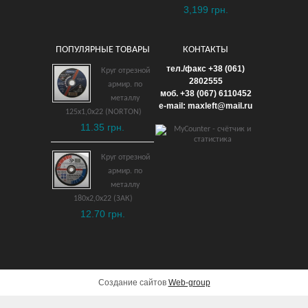
3,199 грн.
ПОПУЛЯРНЫЕ ТОВАРЫ
КОНТАКТЫ
Газонокосилка
тел./факс +38 (061)
Круг отрезной
электрическая MAKITA
2802555
армир. по
моб. +38 (067) 6110452
ELM4611
металлу
e-mail: maxleft@mail.ru
125х1,0х22 (NORTON)
11,500 грн.
11.35 грн.
ДОБАВИТЬ В КОРЗИНУ
Круг отрезной
армир. по
металлу
180х2,0х22 (ЗАК)
12.70 грн.
Создание сайтов
Web-group
Газонокосилка