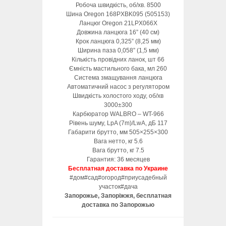
Робоча швидкість, об/хв. 8500
Шина Oregon 168PXBK095 (505153)
Ланцюг Oregon 21LPX066X
Довжина ланцюга 16” (40 см)
Крок ланцюга 0,325” (8,25 мм)
Ширина паза 0,058” (1,5 мм)
Кількість провідних ланок, шт 66
Ємність мастильного бака, мл 260
Система змащування ланцюга
Автоматичний насос з регулятором
Швидкість холостого ходу, об/хв
3000±300
Карбюратор WALBRO – WT-966
Рівень шуму, LpA (7m)/LwA, дБ 117
Габарити брутто, мм 505×255×300
Вага нетто, кг 5.6
Вага брутто, кг 7.5
Гарантия: 36 месяцев
Бесплатная доставка по Украине
#дом#сад#огород#приусадебный
участок#дача
Запорожье, Запоріжжя, бесплатная
доставка по Запорожью