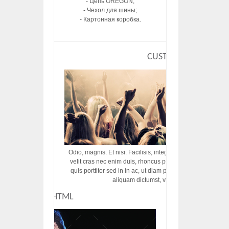
- Цепь OREGON;
- Чехол для шины;
- Картонная коробка.
CUSTOM HTML
Odio, magnis. Et nisi. Facilisis, integer! Risus augue! Non tu
velit cras nec enim duis, rhoncus porttitor ac vut rhoncus d
quis porttitor sed in in ac, ut diam porttitor odio nunc tem
aliquam dictumst, vel amet tincidunt pulvi
CUSTOM HTML