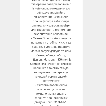
16-1
забезпечує більш тонку
фільтрацію повітря порівняно
із нейлоновою моделлю, що
збільшує термін його
використання. Збільшена
площа фільтра забезпечує
оптимальну кількість повітря
для тривалого та економного
використання бензопили;
-
Свічки Bosch
забезпечують
потужну та стабільну іскру за
будь-яких умов, що гарантує
легкий запуск двигуна та його
безперебійну роботу;
- Двигуни бензопил
Könner &
Söhnen
відзначаються високою
надійністю та стійкістю до
зношування, що гарантує
тривалий термін служби
інструменту;
- Система полегшеного
запуску — це сучасна
технологія, яка значно
спрощує процес запуску
двигуна
KS CS31G-16-1
,