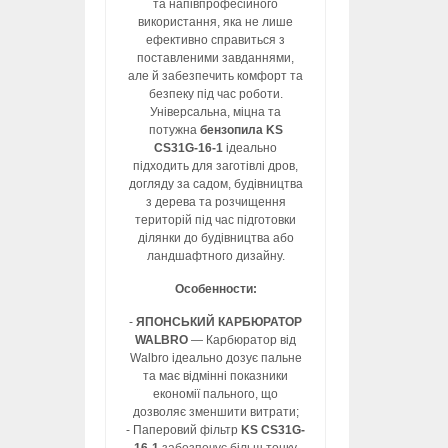
та напівпрофесійного
використання, яка не лише
ефективно справиться з
поставленими завданнями,
але й забезпечить комфорт та
безпеку під час роботи.
Універсальна, міцна та
потужна
бензопила KS
CS31G-16-1
ідеально
підходить для заготівлі дров,
догляду за садом, будівництва
з дерева та розчищення
територій під час підготовки
ділянки до будівництва або
ландшафтного дизайну.
Особенности:
-
ЯПОНСЬКИЙ КАРБЮРАТОР
WALBRO
— Карбюратор від
Walbro ідеально дозує пальне
та має відмінні показники
економії пального, що
дозволяє зменшити витрати;
- Паперовий фільтр
KS CS31G-