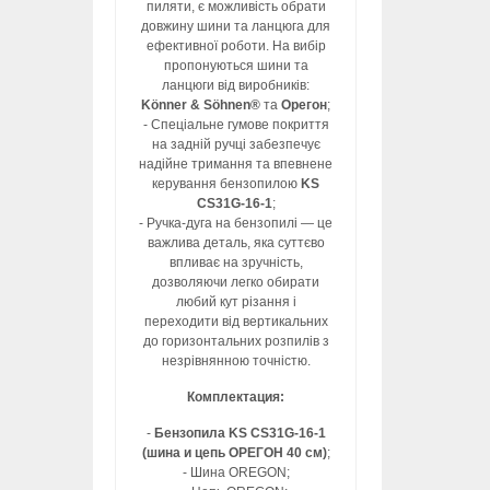
пиляти, є можливість обрати
довжину шини та ланцюга для
ефективної роботи. На вибір
пропонуються шини та
ланцюги від виробників:
Könner & Söhnen®
та
Орегон
;
- Спеціальне гумове покриття
на задній ручці забезпечує
надійне тримання та впевнене
керування бензопилою
KS
CS31G-16-1
;
- Ручка-дуга на бензопилі — це
важлива деталь, яка суттєво
впливає на зручність,
дозволяючи легко обирати
любий кут різання і
переходити від вертикальних
до горизонтальних розпилів з
незрівнянною точністю.
Комплектация:
-
Бензопила KS CS31G-16-1
(шина и цепь ОРЕГОН 40 см)
;
- Шина OREGON;