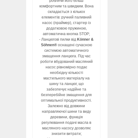
роблячи його більш
комфортним та швидким. Вона
складається з кількох
елементів: ручний паливний
насос (праймер), стартер із
додатковою пружиною,
автоматична кнопка STOP;
- Ланцюгові пилки від
Könner &
Söhnen®
оснащені сучасною
системою автоматичного
змащення ланцюга. Під час
роботи вбудований масляний
насос рівномірно подає
необхідну кількості
мастильного матеріалу на
шину та ланцюг, що
забезпечує надійне та
безперебійне змащення для
оптимальної продуктивності.
Залежно від довжини
направляючої шини та виду
деревини, функція
регулювання подачі масла в
масляного насосу дозволяє
знизити витрати;