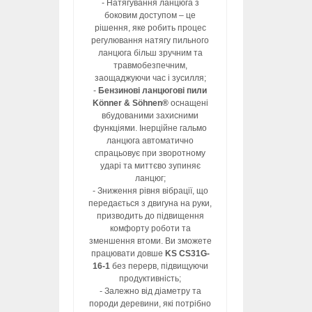
- Натягування ланцюга з
боковим доступом – це
рішення, яке робить процес
регулювання натягу пильного
ланцюга більш зручним та
травмобезпечним,
заощаджуючи час і зусилля;
-
Бензинові ланцюгові пили
Könner & Söhnen®
оснащені
вбудованими захисними
функціями. Інерційне гальмо
ланцюга автоматично
спрацьовує при зворотному
ударі та миттєво зупиняє
ланцюг;
- Зниження рівня вібрації, що
передається з двигуна на руки,
призводить до підвищення
комфорту роботи та
зменшення втоми. Ви зможете
працювати довше
KS CS31G-
16-1
без перерв, підвищуючи
продуктивність;
- Залежно від діаметру та
породи деревини, які потрібно