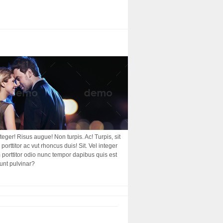
nteger! Risus augue! Non turpis. Ac! Turpis, sit
porttitor ac vut rhoncus duis! Sit. Vel integer
am porttitor odio nunc tempor dapibus quis est
dunt pulvinar?