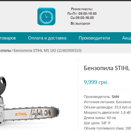
 товаров
Оплата и доставка
Производители
Акц
зопилы
/ Бензопила STIHL MS 182 (11482000310)
Бензопила STIHL
9,999 грн.
Производитель:
Stihl
Источник питания: Бензин
Объем цилиндра: 35,8 куб.с
Мощность двигателя: 1,6 кВ
Длина шины: 40 см
Шаг цепи: 3/8″ P
Объем топливного бака: 396