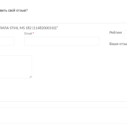
вить свой отзыв
?
ЛА STIHL MS 182 (11482000310)”
Рейтинг
Email
*
Ваши отз