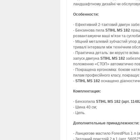
ландшафтному дизайні чи обслугову
Особенности:
- Ефективний 2-тактовий двигун забе
- Бензинова пила
STIHL MS 182
працю
розвантажуючи ваші м’язи та суглоб
- Міцний металевий зубчастий упор д
тривалі інтервали між технічним об
- Практична деталь: ви керуєте всім
запуск двигуна
STIHL MS 182
забезпе
положенню «СТОП» автоматично пов
- Покращена ергономіка: бокове натя
пилам професійного класу, покращує е
-
STIHL MS 182
оснащено діагностичн
Комплектация:
- Бензопила
STIHL MS 182 (арт. 114
- Шина 40 см;
- Цепь.
Дополнительные принадлежности:
- Ланцюгове мастило ForestPlus 1 л (
- Заточний пристрій 2 в 1 (арт. 5605