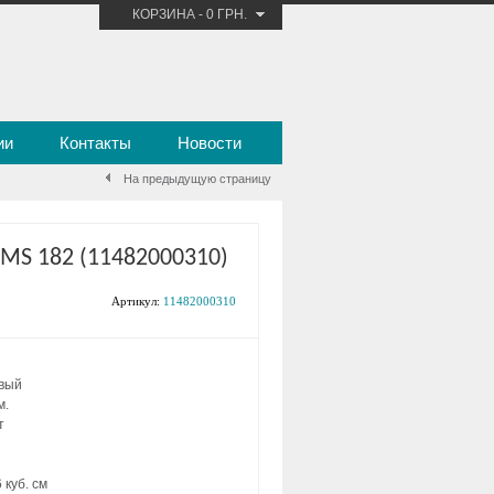
КОРЗИНА
-
0 ГРН.
ии
Контакты
Новости
На предыдущую страницу
 MS 182 (11482000310)
Артикул:
11482000310
овый
м.
т
 куб. см