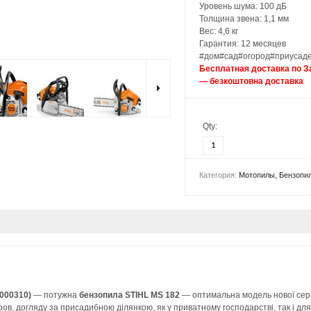
Уровень шума: 100 дБ
Толщина звена: 1,1 мм
Вес: 4,6 кг
Гарантия: 12 месяцев
#дом#сад#огород#приусаде
Бесплатная доставка по З
— безкоштовна доставка
Qty:
Категория:
Мотопилы, Бензопи
2000310)
— потужна
бензопила STIHL MS 182
— оптимальна модель нової серії
ов, догляду за присадибною ділянкою, як у приватному господарстві, так і для