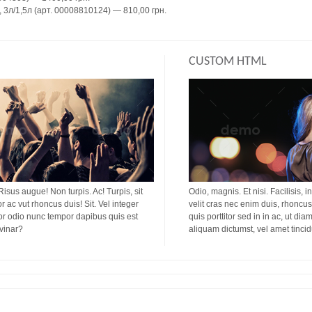
 3л/1,5л (арт. 00008810124) — 810,00 грн.
CUSTOM HTML
 Risus augue! Non turpis. Ac! Turpis, sit
Odio, magnis. Et nisi. Facilisis, i
or ac vut rhoncus duis! Sit. Vel integer
velit cras nec enim duis, rhoncus 
titor odio nunc tempor dapibus quis est
quis porttitor sed in in ac, ut di
lvinar?
aliquam dictumst, vel amet tinci