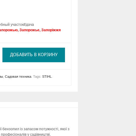
бный участок#дача
апорожью, Запорожье, Запоріжжя
ДОБАВИТЬ В КОРЗИНУ
лы
,
Садовая техника
.
Tags:
STIHL
.
 бензопил із запасом потужності, якої з
 професіоналів у садівництві,