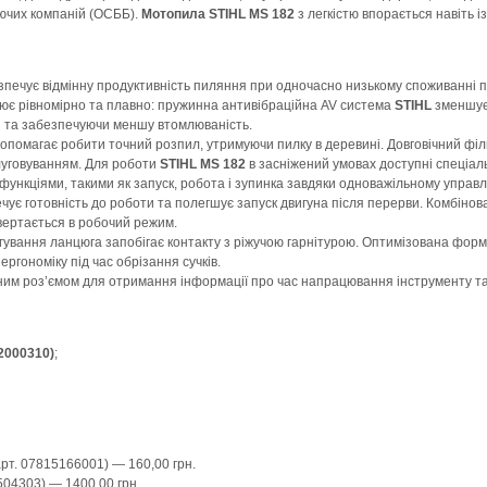
ючих компаній (ОСББ).
Мотопила STIHL MS 182
з легкістю впорається навіть 
зпечує відмінну продуктивність пиляння при одночасно низькому споживанні п
є рівномірно та плавно: пружинна антивібраційна AV система
STIHL
зменшує 
и та забезпечуючи меншу втомлюваність.
опомагає робити точний розпил, утримуючи пилку в деревині. Довговічний фі
слуговуванням. Для роботи
STIHL MS 182
в засніжений умовах доступні спеціаль
а функціями, такими як запуск, робота і зупинка завдяки одноважільному упр
чує готовність до роботи та полегшує запуск двигуна після перерви. Комбінов
ертається в робочий режим.
гування ланцюга запобігає контакту з ріжучою гарнітурою. Оптимізована форм
ргономіку під час обрізання сучків.
им роз’ємом для отримання інформації про час напрацювання інструменту та 
82000310)
;
арт. 07815166001) — 160,00 грн.
7504303) — 1400,00 грн.