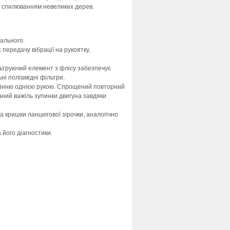
із спилюванням невеликих дерев.
ального.
передачу вібрації на рукоятку,
льтруючий елемент з флісу забезпечує
ні поліамідні фільтри.
авлінню однією рукою. Спрощений повторний
аний важіль зупинки двигуна завдяки
а кришки ланцюгової зірочки, аналогічно
його діагностики.