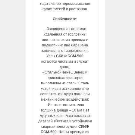
тщательное перемешивание
сухих смесей и растворов.
Особенности:
- Защищена от поломок
Удаленная от горловины
нижняя система привода и
подшипники вне барабана
защищены от загрязнения.
Узлы
СКИФ БСМ-500
остаются чистыми и служат
долго;
- Стальной венец Венец и
приводная шестерня
выполнены из стали. Сталь
устойчива к истиранию и не
лопается, как чугун даже при
механическом воздействии;
- Из толстого металла
Толщина днища – 10 мм Нет
чугунных или пластмассовых
деталей Жесткая и устойчивая
сварная конструкция
СКИФ
БСМ-500
Шкивы привода из