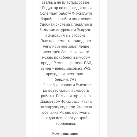
стали, а не пластмассовые;
- Редуктор на опрокидывании
Облегчает работу Фиксируйте
барабан в любом положении
Удобная система с педалью и
большим штурвалом Выгрузка
и фиксация в 2 стороны;
- Высокая ремонтопригодность
Регулируемое зацепление
шестерен Запасные части
можно приобрести в любом
городе. Ремень – ремень ВАЗ,
венец – венец маховика УАЗ,
приводная шестерня –
бендикс УАЗ;
- 3 особые лопасти Высокое
качество смеси и скорость
работы. Большая горловина
Диаметром 40 см рассчитана
на загрузку ведрами. Жесткая
обечайка Можно обстучать
ведро или лопату о край
горловины.
Комплектация: