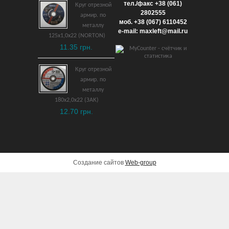
Ключ рожковый дюйм.
тел./факс +38 (061)
Круг отрезной
15/16″ x 1.1/16″
2802555
армир. по
моб. +38 (067) 6110452
взрывобезопасный ВБ
металлу
e-mail: maxleft@mail.ru
125х1,0х22 (NORTON)
2,378 грн.
11.35 грн.
ДОБАВИТЬ В КОРЗИНУ
Круг отрезной
армир. по
металлу
180х2,0х22 (ЗАК)
12.70 грн.
Создание сайтов
Web-group
Ключ рожковый 8х9 мм
взрывобезопасный ВБ
751 грн.
ДОБАВИТЬ В КОРЗИНУ