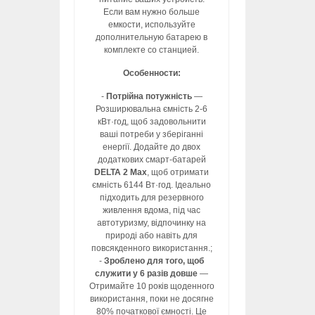
Если вам нужно больше
емкости, используйте
дополнительную батарею в
комплекте со станцией.
Особенности:
-
Потрійна потужність
—
Розширювальна ємність 2-6
кВт·год, щоб задовольнити
ваші потреби у зберіганні
енергії. Додайте до двох
додаткових смарт-батарей
DELTA 2 Max
, щоб отримати
ємність 6144 Вт·год. Ідеально
підходить для резервного
живлення вдома, під час
автотуризму, відпочинку на
природі або навіть для
повсякденного використання.;
-
Зроблено для того, щоб
служити у 6 разів довше
—
Отримайте 10 років щоденного
використання, поки не досягне
80% початкової ємності. Це