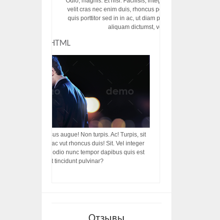
Odio, magnis. Et nisi. Facilisis, integer! Risus augue! Non tu
velit cras nec enim duis, rhoncus porttitor ac vut rhoncus d
quis porttitor sed in in ac, ut diam porttitor odio nunc tem
aliquam dictumst, vel amet tincidunt pulvi
CUSTOM HTML
acilisis, integer! Risus augue! Non turpis. Ac! Turpis, sit
s, rhoncus porttitor ac vut rhoncus duis! Sit. Vel integer
in ac, ut diam porttitor odio nunc tempor dapibus quis est
m dictumst, vel amet tincidunt pulvinar?
Отзывы