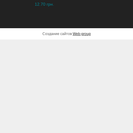
12.70 грн.
Создание сайтов
Web-group
Зарядная станция
EcoFlow RIVER 2 Max
(512 Вт·ч) МВ
10,999 грн.
ДОБАВИТЬ В КОРЗИНУ