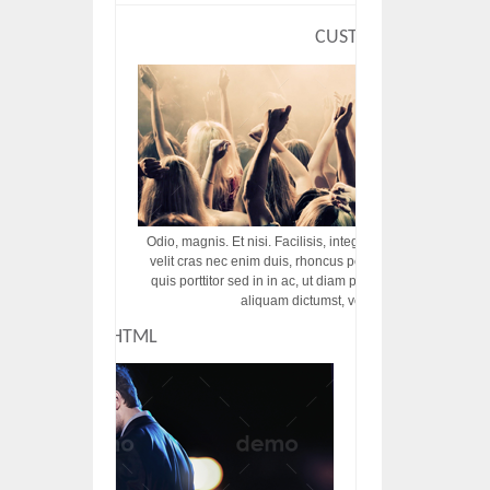
CUSTOM HTML
Odio, magnis. Et nisi. Facilisis, integer! Risus augue! Non tu
velit cras nec enim duis, rhoncus porttitor ac vut rhoncus d
quis porttitor sed in in ac, ut diam porttitor odio nunc tem
aliquam dictumst, vel amet tincidunt pulvi
CUSTOM HTML