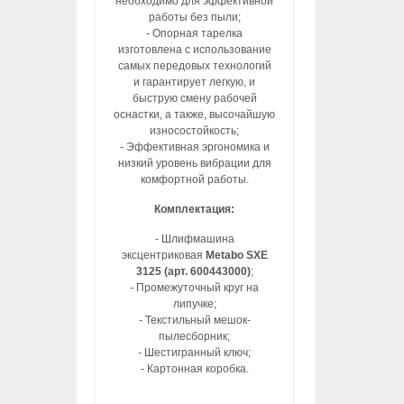
необходимо для эффективной
работы без пыли;
- Опорная тарелка
изготовлена с использование
самых передовых технологий
и гарантирует легкую, и
быструю смену рабочей
оснастки, а также, высочайшую
износостойкость;
- Эффективная эргономика и
низкий уровень вибрации для
комфортной работы.
Комплектация:
- Шлифмашина
эксцентриковая
Metabo SXE
3125 (арт. 600443000)
;
- Промежуточный круг на
липучке;
- Текстильный мешок-
пылесборник;
- Шестигранный ключ;
- Картонная коробка.