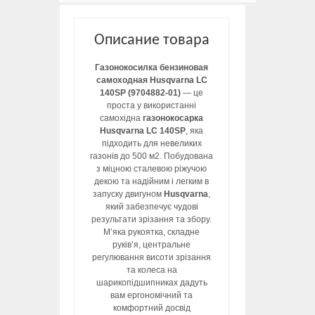
Описание товара
Газонокосилка бензиновая
самоходная Husqvarna LC
140SP (9704882-01)
— це
проста у використанні
самохідна
газонокосарка
Husqvarna LC 140SP
, яка
підходить для невеликих
газонів до 500 м2. Побудована
з міцною сталевою ріжучою
декою та надійним і легким в
запуску двигуном
Husqvarna
,
який забезпечує чудові
результати зрізання та збору.
М’яка рукоятка, складне
руків’я, центральне
регулювання висоти зрізання
та колеса на
шарикопідшипниках дадуть
вам ергономічний та
комфортний досвід