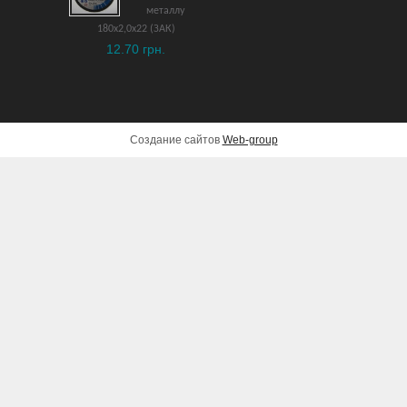
металлу
180х2,0х22 (ЗАК)
12.70 грн.
Создание сайтов
Web-group
Мотоблок бензиновый
GTM G-7/80-3
25,600 грн.
ДОБАВИТЬ В КОРЗИНУ