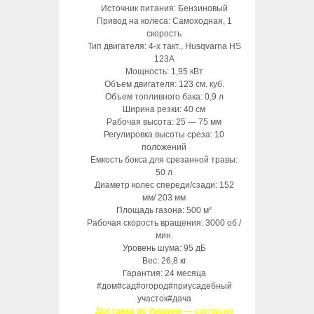
Источник питания: Бензиновый
Привод на колеса: Самоходная, 1
скорость
Тип двигателя: 4-х такт., Husqvarna HS
123A
Мощность: 1,95 кВт
Объем двигателя: 123 см. куб.
Объем топливного бака: 0,9 л
Ширина резки: 40 см
Рабочая высота: 25 — 75 мм
Регулировка высоты среза: 10
положений
Емкость бокса для срезанной травы:
50 л
Диаметр колес спереди/сзади: 152
мм/ 203 мм
Площадь газона: 500 м²
Рабочая скорость вращения: 3000 об./
мин.
Уровень шума: 95 дБ
Вес: 26,8 кг
Гарантия: 24 месяца
#дом#сад#огород#приусадебный
участок#дача
Доставка по Украине — согласно