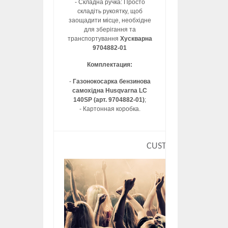
- Складна ручка: Просто
складіть рукоятку, щоб
заощадити місце, необхідне
для зберігання та
транспортування
Хускварна
9704882-01
Комплектация:
-
Газонокосарка бензинова
самохідна Husqvarna LC
140SP (арт. 9704882-01)
;
- Картонная коробка.
CUSTOM HTML