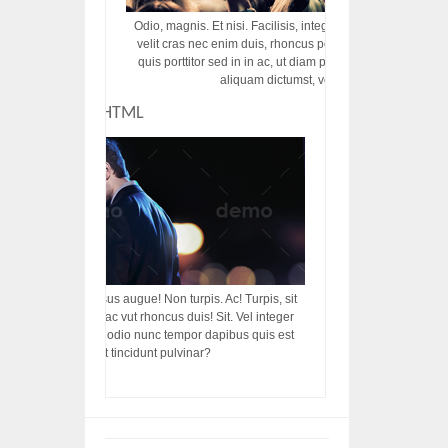
Odio, magnis. Et nisi. Facilisis, integer! Risus augue! Non tu
velit cras nec enim duis, rhoncus porttitor ac vut rhoncus d
quis porttitor sed in in ac, ut diam porttitor odio nunc tem
aliquam dictumst, vel amet tincidunt pulvi
CUSTOM HTML
acilisis, integer! Risus augue! Non turpis. Ac! Turpis, sit
s, rhoncus porttitor ac vut rhoncus duis! Sit. Vel integer
in ac, ut diam porttitor odio nunc tempor dapibus quis est
m dictumst, vel amet tincidunt pulvinar?