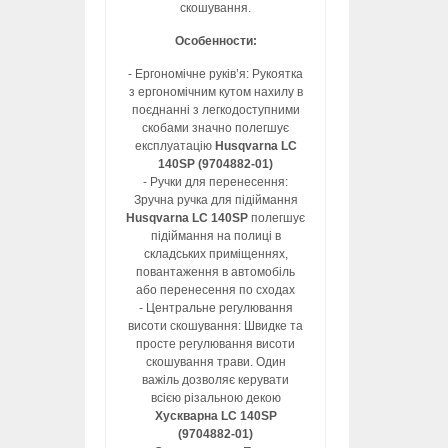
скошування.
Особенности:
- Ергономічне руків’я: Рукоятка
з ергономічним кутом нахилу в
поєднанні з легкодоступними
скобами значно полегшує
експлуатацію
Husqvarna LC
140SP (9704882-01)
- Ручки для перенесення:
Зручна ручка для підіймання
Husqvarna LC 140SP
полегшує
підіймання на полиці в
складських приміщеннях,
повантаження в автомобіль
або перенесення по сходах
- Центральне регулювання
висоти скошування: Швидке та
просте регулювання висоти
скошування трави. Один
важіль дозволяє керувати
всією різальною декою
Хускварна LC 140SP
(9704882-01)