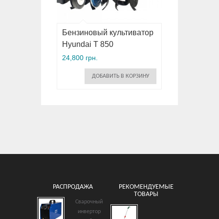
Бензиновый культиватор
Hyundai T 850
24,800 грн.
ДОБАВИТЬ В КОРЗИНУ
РАСПРОДАЖА
РЕКОМЕНДУЕМЫЕ
ТОВАРЫ
Сварочный
Измельчитель
инвертор
электрический VIKING GE