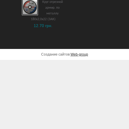
Круг отрезной
армир. по
металлу
180х2,0х22 (ЗАК)
12.70 грн.
Создание сайтов
Web-group
Кусторез электрический
Bosch EasyHedgeCut 45
(0600847A05)
3,396 грн.
ДОБАВИТЬ В КОРЗИНУ