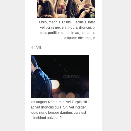
Odio, magnis. Et nisi. Facilisis, integer! Risus augue! Non tu
velit cras nec enim duis, rhoncus porttitor ac vut rhoncus d
quis porttitor sed in in ac, ut diam porttitor odio nunc tem
aliquam dictumst, vel amet tincidunt pulvi
CUSTOM HTML
acilisis, integer! Risus augue! Non turpis. Ac! Turpis, sit
s, rhoncus porttitor ac vut rhoncus duis! Sit. Vel integer
in ac, ut diam porttitor odio nunc tempor dapibus quis est
m dictumst, vel amet tincidunt pulvinar?