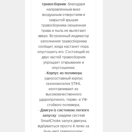
травосборник
: благодаря
направленным вниз
воздушным отверстиям и
закрытой крышке
травосборника скошенная
трава и пыль не вылетают
вверх. Встроенный индикатор
заполнения травосборника
сообщит, когда настанет пора
опустошить его. Состоящий из
двух частей травосборник
упрощает открывание и
опустошение;
-
Корпус из полимера
:
односоставный корпус
газонокосилок STIHL
изготавливают из
высококачественного
ударопрочного, термо- и УФ-
стойкого полимера;
-
Двигун із системою легкого
запуску
: завдяки системі
SmartChoke запуск двигуна
відбувається просто й легко за
будь-якої температури;;