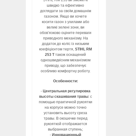
STIHL RM 253 ви зможете
швидко та ефективно
доглядати за своїм домашнім
газоном. Якщо ви хочете
косити газон з ухилами або
великі зелені зони, ви
обов’язково оціните переваги
приводного механізму. На
додаток до коліс із низьким
коефіцієнтом тертя,
STIHL RM
253 T
також оснащений
одношвидкісним механізмом
приводу, що забезпечує
особливо комфортну роботу.
Особенности:
-
Центральная регулировка
высоты скашивания травы
: с
помощью практичной рукоятки
на корпусе можно точно
установить высоту среза
травы. В окошечке перед
рукояткой отображается
выбранная ступень;
-
Инновационный