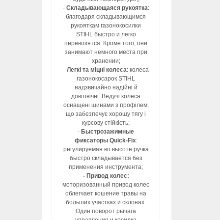
-
Складывающаяся рукоятка
:
благодаря складывающимся
рукояткам газонокосилки
STIHL быстро и легко
перевозятся. Кроме того, они
занимают немного места при
хранении;
-
Легкі та міцні колеса
: колеса
газонокосарок STIHL
надзвичайно надійні й
довговічні. Ведучі колеса
оснащені шинами з профілем,
що забезпечує хорошу тягу і
курсову стійкість;
-
Быстрозажимные
фиксаторы Quick-Fix
:
регулируемая во высоте ручка
быстро складывается без
применения инструмента;
- Привод колес:
моторизованный привод колес
облегчает кошение травы на
больших участках и склонах.
Один поворот рычага