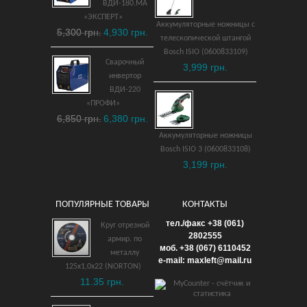
ВДИ-180.МА
250
«ЭКСПЕРТ»
Аккумуляторные ножницы с
5,562 грн.
5,300 грн.
4,930 грн.
телескопической штангой
ДОБАВИТЬ В КОРЗИНУ
Bosch ISIO (0600833109)
Сварочный
3,999 грн.
инвертор
ВДИ-220
«ПРОФИ»
6,850 грн.
6,380 грн.
Аккумуляторные ножницы
Bosch ISIO 3 (0600833108)
3,199 грн.
ПОПУЛЯРНЫЕ ТОВАРЫ
КОНТАКТЫ
Катушка автоматическая
тел./факс +38 (061)
Круг отрезной
со шлангом Claber
2802555
армир. по
моб. +38 (067) 6110452
Rotoroll Evolution 1/2 20 м
металлу
e-mail: maxleft@mail.ru
125х1,0х22 (NORTON)
6,699 грн.
11.35 грн.
ДОБАВИТЬ В КОРЗИНУ